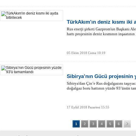
TürkAkım'ın deniz kısmı iki a
Rus enerji şirketi Gazprom'un Başkanı Al
hattı projesinin deniz kısmının inşaatının
05 Ekim 2018 Cuma 10:19
Sibirya’nın Gücü projesinin
Sibirya'dan Çin’e Rus doğalgazını taşıyac
doğalgaz boru hattının yüzde 93’ünün tam
17 Eylül 2018 Pazartesi 15:55
1
2
3
4
5
6