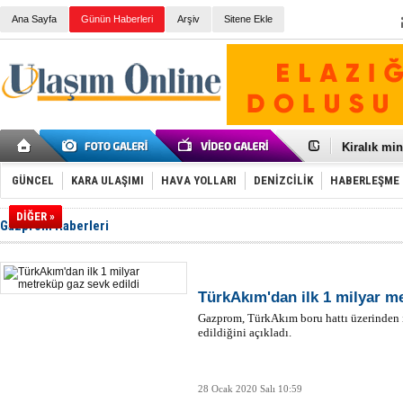
Ana Sayfa
Günün Haberleri
Arşiv
Sitene Ekle
Galataport
BMW, deniz
Kiralık min
VW'de üst
Ünye Liman
GÜNCEL
KARA ULAŞIMI
HAVA YOLLARI
DENİZCİLİK
HABERLEŞME
Türkiye’ni
İzmir-Anta
DİĞER »
Gazprom Haberleri
Osmanlı'nı
Otomotivde 
Toyota Tür
Otomobil i
HAVAŞ 21 h
TürkAkım'dan ilk 1 milyar me
İran'a ait 
Gazprom, TürkAkım boru hattı üzerinden 
'Jet uçak' 
edildiğini açıkladı.
Rus savaş 
28 Ocak 2020 Salı 10:59