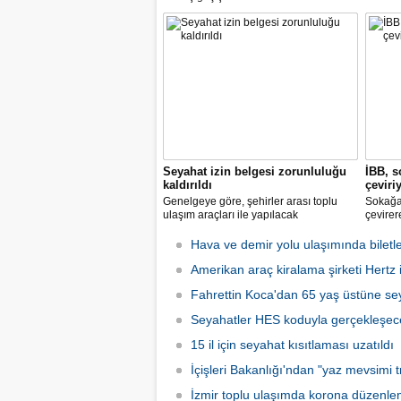
koronavirüse karşı tüm önlemleri alarak
2 hazir
tarifeli yolcu seferlerine hizmet vermeye
seferle
başladı.
Seyahat izin belgesi zorunluluğu
İBB, s
kaldırıldı
çeviri
Genelgeye göre, şehirler arası toplu
Sokağa 
ulaşım araçları ile yapılacak
çevirer
yolculuklarda, seyahat izin belgesi alma
caddele
zorunluluğu yürürlükten kaldırıldı.
yakalay
Hava ve demir yolu ulaşımında biletle
kadarki
Amerikan araç kiralama şirketi Hertz if
iş başı
Fahrettin Koca'dan 65 yaş üstüne sey
Seyahatler HES koduyla gerçekleşec
15 il için seyahat kısıtlaması uzatıldı
İçişleri Bakanlığı'ndan "yaz mevsimi tr
İzmir toplu ulaşımda korona düzenle