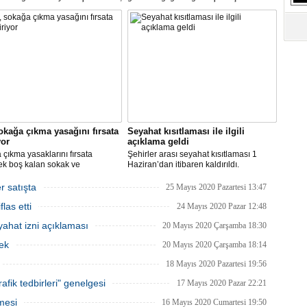
S
an itibariyle de bünyesinde
şehirlerarası yolcu taşımacılığında
Ne
rini kademeli olarak başlatacak.
yüzde 50 kapasite kullanma
zorunluluğunu kaldırdı.
A
"L
M
Ba
okağa çıkma yasağını fırsata
Seyahat kısıtlaması ile ilgili
yor
açıklama geldi
çıkma yasaklarını fırsata
Şehirler arası seyahat kısıtlaması 1
ek boş kalan sokak ve
Haziran’dan itibaren kaldırıldı.
rde rahat çalışma imkanı
Gelişmelere göre olası bir olumsuzlukta
an İBB, bu hafta sonu, şimdiye
bazı şehirler için seyahat kısıtlaması
r satışta
25 Mayıs 2020 Pazartesi 13:47
 en yüksek sayıdaki personeliyle
getirilmesi tekrar gözden geçirilebilir.
las etti
nda olacak.
24 Mayıs 2020 Pazar 12:48
ahat izni açıklaması
20 Mayıs 2020 Çarşamba 18:30
ek
20 Mayıs 2020 Çarşamba 18:14
18 Mayıs 2020 Pazartesi 19:56
afik tedbirleri" genelgesi
17 Mayıs 2020 Pazar 22:21
mesi
16 Mayıs 2020 Cumartesi 19:50