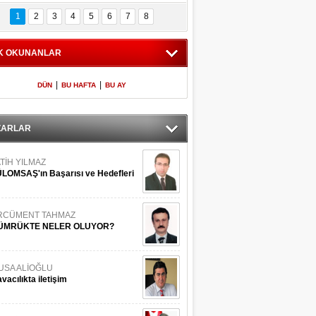
Bilinmeyen 
İşte Meclis'e giren 
nleriyle İstanbul 
600 milletvekilinin 
1
2
3
4
5
6
7
8
Adaları
listesi
K OKUNANLAR
|
|
DÜN
BU HAFTA
BU AY
ZARLAR
TİH YILMAZ
LOMSAŞ'ın Başarısı ve Hedefleri
RCÜMENT TAHMAZ
ÜMRÜKTE NELER OLUYOR?
USA ALİOĞLU
vacılıkta iletişim