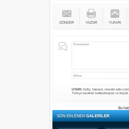
UYARI:
Küfür, hakaret, rencide edici cümle
Türkçe karakter kullanılmayan ve büyük 
Bu hab
SON EKLENEN
GALERİLER