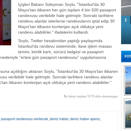
İçişleri Bakanı Süleyman Soylu, "İstanbul'da 30
Mayıs'tan itibaren her gün toplam 4 bin 500 pasaport
randevusu verilebilir hale gelmiştir. Sonraki tarihlere
1
randevu alanlar isterlerse randevularını iptal edip 30
Mayıs'tan itibaren kontenjan açık oldukça yeni
randevu alabilirler." ifadelerini kullandı.
Soylu, Twitter hesabından yaptığı paylaşımda
İstanbul'da randevu sisteminde, ilave işlem masası
temini, kimlik kartı, sürücü belgesi ve pasaport
FOT
 nedeniyle "ertesi gün pasaport randevusu" uygulamasına
una açıldığını aktaran Soylu, "İstanbul'da 30 Mayıs'tan itibaren
u verilebilir hale gelmiştir. Sonraki tarihlere randevu alanlar
s'tan itibaren kontenjan açık oldukça yeni randevu alabilirler."
Bu haber toplam 3179 defa okunmuştur
Tü
0 pasaport randevusu verilecek
,
deniz haber
,
deniz haber ajansi
,