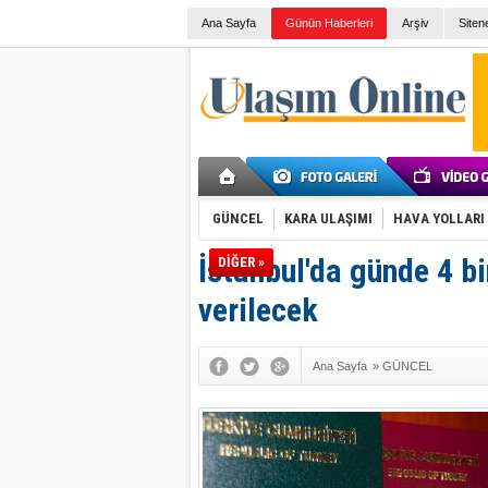
Ana Sayfa
Günün Haberleri
Arşiv
Siten
GÜNCEL
KARA ULAŞIMI
HAVA YOLLARI
İstanbul'da günde 4 b
DİĞER »
verilecek
Ana Sayfa
»
GÜNCEL