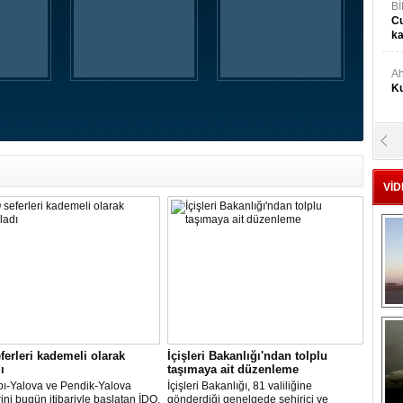
Bİ
Cu
ka
Ah
Ku
M
Ku
VİD
M.
Ya
Mu
Si
A
ferleri kademeli olarak
İçişleri Bakanlığı'ndan tolplu
Ge
ı
taşımaya ait düzenleme
pı-Yalova ve Pendik-Yalova
İçişleri Bakanlığı, 81 valiliğine
rini bugün itibariyle başlatan İDO,
gönderdiği genelgede şehiriçi ve