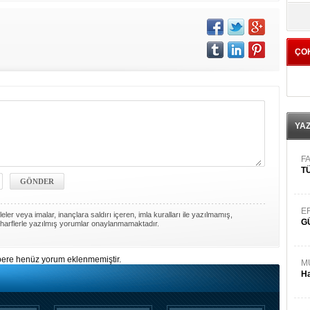
yö
ÇO
YA
FA
TÜ
E
ler veya imalar, inançlara saldırı içeren, imla kuralları ile yazılmamış,
G
harflerle yazılmış yorumlar onaylanmamaktadır.
ere henüz yorum eklenmemiştir.
M
Ha