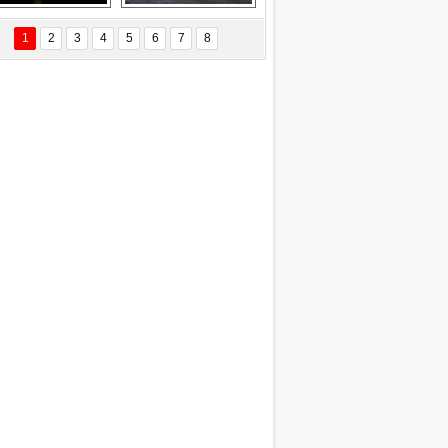
EÇİL ÖZYANIK
Delta uçağına 
Ford Focus RS 
 Değişti?
yıldırım çarptı
(2015)
1
2
3
4
5
6
7
8
DNAN SAKA
iman Kenti Aliağa"
ERİÇ KÖYATASI
yraksız Vatan !