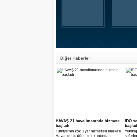
Diğer Haberler
HAVAŞ 21 havalimanında hizmete
İDO se
başladı
başlad
Türkiye’nin köklü yer hizmetleri markası
Yenika
Havaş geçiş döneminin ardından
seferle