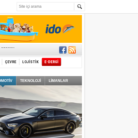
t edecek
ÇEVRE
LOJİSTİK
E-DERGİ
ğlayacak
OMOTİV
TEKNOLOJİ
LİMANLAR
i