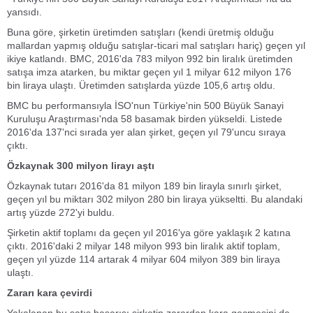
yansıdı.
Buna göre, şirketin üretimden satışları (kendi üretmiş olduğu
mallardan yapmış olduğu satışlar-ticari mal satışları hariç) geçen yıl
ikiye katlandı. BMC, 2016'da 783 milyon 992 bin liralık üretimden
satışa imza atarken, bu miktar geçen yıl 1 milyar 612 milyon 176
bin liraya ulaştı. Üretimden satışlarda yüzde 105,6 artış oldu.
BMC bu performansıyla İSO'nun Türkiye'nin 500 Büyük Sanayi
Kuruluşu Araştırması'nda 58 basamak birden yükseldi. Listede
2016'da 137'nci sırada yer alan şirket, geçen yıl 79'uncu sıraya
çıktı.
Özkaynak 300 milyon lirayı aştı
Özkaynak tutarı 2016'da 81 milyon 189 bin lirayla sınırlı şirket,
geçen yıl bu miktarı 302 milyon 280 bin liraya yükseltti. Bu alandaki
artış yüzde 272'yi buldu.
Şirketin aktif toplamı da geçen yıl 2016'ya göre yaklaşık 2 katına
çıktı. 2016'daki 2 milyar 148 milyon 993 bin liralık aktif toplam,
geçen yıl yüzde 114 artarak 4 milyar 604 milyon 389 bin liraya
ulaştı.
Zararı kara çevirdi