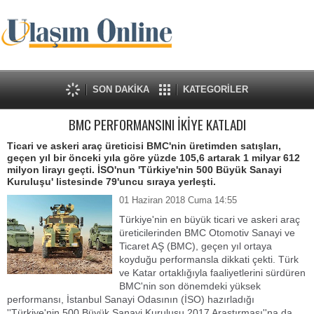
SON DAKİKA
KATEGORİLER
BMC PERFORMANSINI İKİYE KATLADI
Ticari ve askeri araç üreticisi BMC'nin üretimden satışları,
geçen yıl bir önceki yıla göre yüzde 105,6 artarak 1 milyar 612
milyon lirayı geçti. İSO'nun 'Türkiye'nin 500 Büyük Sanayi
Kuruluşu' listesinde 79'uncu sıraya yerleşti.
01 Haziran 2018 Cuma 14:55
Türkiye'nin en büyük ticari ve askeri araç
üreticilerinden BMC Otomotiv Sanayi ve
Ticaret AŞ (BMC), geçen yıl ortaya
koyduğu performansla dikkati çekti. Türk
ve Katar ortaklığıyla faaliyetlerini sürdüren
BMC'nin son dönemdeki yüksek
performansı, İstanbul Sanayi Odasının (İSO) hazırladığı
''Türkiye'nin 500 Büyük Sanayi Kuruluşu 2017 Araştırması''na da