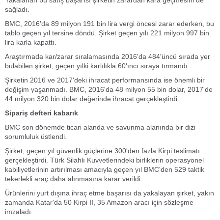
Yakalanan bu satış başarısı şirketin zarardan kara geçmesini de
sağladı.
BMC, 2016'da 89 milyon 191 bin lira vergi öncesi zarar ederken, bu
tablo geçen yıl tersine döndü. Şirket geçen yılı 221 milyon 997 bin
lira karla kapattı.
Araştırmada kar/zarar sıralamasında 2016'da 484'üncü sırada yer
bulabilen şirket, geçen yılki karlılıkla 60'ıncı sıraya tırmandı.
Şirketin 2016 ve 2017'deki ihracat performansında ise önemli bir
değişim yaşanmadı. BMC, 2016'da 48 milyon 55 bin dolar, 2017'de
44 milyon 320 bin dolar değerinde ihracat gerçekleştirdi.
Sipariş defteri kabarık
BMC son dönemde ticari alanda ve savunma alanında bir dizi
sorumluluk üstlendi.
Şirket, geçen yıl güvenlik güçlerine 300'den fazla Kirpi teslimatı
gerçekleştirdi. Türk Silahlı Kuvvetlerindeki birliklerin operasyonel
kabiliyetlerinin artırılması amacıyla geçen yıl BMC'den 529 taktik
tekerlekli araç daha alınmasına karar verildi.
Ürünlerini yurt dışına ihraç etme başarısı da yakalayan şirket, yakın
zamanda Katar'da 50 Kirpi II, 35 Amazon aracı için sözleşme
imzaladı.