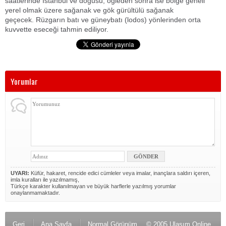
saatlerinde İstanbul ve doğusu, öğleden sonra ise bölge geneli
yerel olmak üzere sağanak ve gök gürültülü sağanak
geçecek.
Rüzgarın batı ve güneybatı (lodos) yönlerinden orta
kuvvette eseceği tahmin ediliyor.
Yorumlar
UYARI:
Küfür, hakaret, rencide edici cümleler veya imalar, inançlara saldırı içeren,
imla kuralları ile yazılmamış,
Türkçe karakter kullanılmayan ve büyük harflerle yazılmış yorumlar
onaylanmamaktadır.
Geri
Ana Sayfa
Normal Görünüm
© 2005 Ulaşım Online