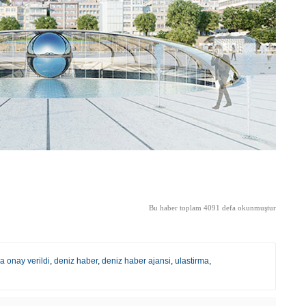
Bu haber toplam 4091 defa okunmuştur
na onay verildi
,
deniz haber
,
deniz haber ajansi
,
ulastirma
,