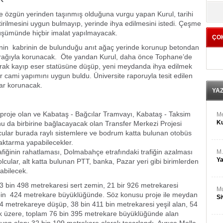
M
yö
Ha
 özgün yerinden taşınmış olduğuna vurgu yapan Kurul, tarihi
irilmesini uygun bulmayıp, yerinde ihya edilmesini istedi. Çeşme
üşümünde hiçbir imalat yapılmayacak.
ÇO
Bİ
nin kabrinin de bulunduğu anıt ağaç yerinde korunup betondan
Cu
ka
oprağıyla korunacak. Öte yandan Kurul, daha önce Tophane’de
larak kayıp eser statüsüne düşüp, yeni meydanda ihya edilmek
ir cami yapımını uygun buldu. Üniversite raporuyla tesit edilen
Ah
lar korunacak.
Ku
YA
k proje olan ve Kabataş - Bağcılar Tramvayı, Kabataş - Taksim
M
Ku
 da birbirine bağlacayacak olan Transfer Merkezi Projesi
cular burada raylı sistemlere ve bodrum katta bulunan otobüs
 aktarma yapabilecekler.
afiğinin rahatlaması, Dolmabahçe etrafındaki trafiğin azalması
M.
Ya
lcular, alt katta bulunan PTT, banka, Pazar yeri gibi birimlerden
yabilecek.
in 498 metrekaresi sert zemin, 21 bir 926 metrekaresi
Mu
bin 424 metrekare büyüklüğünde. Söz konusu proje ile meydan
Si
624 metrekareye düşüp, 38 bin 411 bin metrekaresi yeşil alan, 54
k üzere, toplam 76 bin 395 metrekare büyüklüğünde alan