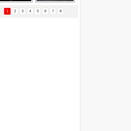
Delta uçağına 
Ford Focus RS 
yıldırım çarptı
(2015)
1
2
3
4
5
6
7
8