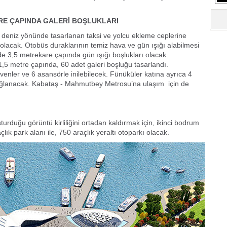
ETRE ÇAPINDA GALERİ BOŞLUKLARI
kolu deniz yönünde tasarlanan taksi ve yolcu ekleme ceplerine
 olacak. Otobüs duraklarının temiz hava ve gün ışığı alabilmesi
de 3,5 metrekare çapında gün ışığı boşlukları olacak.
 1,5 metre çapında, 60 adet galeri boşluğu tasarlandı.
ler ve 6 asansörle inilebilecek. Fünüküler katına ayrıca 4
ğlanacak. Kabataş - Mahmutbey Metrosu’na ulaşım için de
rduğu görüntü kirliliğini ortadan kaldırmak için, ikinci bodrum
lık park alanı ile, 750 araçlık yeraltı otoparkı olacak.