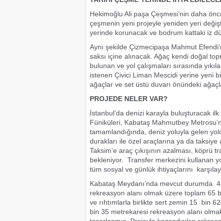
Hekimoğlu Ali paşa Çeşmesi’nin daha önce
çeşmenin yeni projeyle yeniden yeri değişt
yerinde korunacak ve bodrum kattaki iz d
Aynı şekilde Çizmecipaşa Mahmut Efendi’
saksı içine alınacak. Ağaç kendi doğal t
bulunan ve yol çalışmaları sırasında yıkı
istenen Çivici Liman Mescidi yerine yeni b
ağaçlar ve set üstü duvarı önündeki ağaç
PROJEDE NELER VAR?
İstanbul’da denizi karayla buluşturacak il
Füniküleri, Kabataş Mahmutbey Metrosu’nu
tamamlandığında, deniz yoluyla gelen yol
durakları ile özel araçlarına ya da taksiye
Taksim’e araç çıkışının azalması, köprü tr
bekleniyor. Transfer merkezini kullanan yo
tüm sosyal ve günlük ihtiyaçlarını karşıla
Kabataş Meydanı’nda mevcut durumda 43 b
rekreasyon alanı olmak üzere toplam 65 
ve rıhtımlarla birlikte sert zemin 15 bin 
bin 35 metrekaresi rekreasyon alanı olma