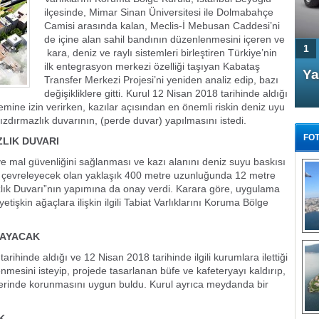
ilçesinde, Mimar Sinan Üniversitesi ile Dolmabahçe
Camisi arasında kalan, Meclis-İ Mebusan Caddesi’ni
de içine alan sahil bandının düzenlenmesini içeren ve
1
kara, deniz ve raylı sistemleri birleştiren Türkiye’nin
ilk entegrasyon merkezi özelliği taşıyan Kabataş
4 Kapılı AMG GT Coupe
Ya
Transfer Merkezi Projesi’ni yeniden analiz edip, bazı
Türkiye'de satışa çıktı
değişikliklere gitti. Kurul 12 Nisan 2018 tarihinde aldığı
emine izin verirken, kazılar açısından en önemli riskin deniz uyu
 sızdırmazlık duvarının, (perde duvar) yapılmasını istedi.
FOT
LIK DUVARI
 ve mal güvenliğini sağlanması ve kazı alanını deniz suyu baskısı
ı çevreleyecek olan yaklaşık 400 metre uzunluğunda 12 metre
zlık Duvarı”nın yapımına da onay verdi. Karara göre, uygulama
tişkin ağaçlara ilişkin ilgili Tabiat Varlıklarını Koruma Bölge
FA
TÜ
MAYACAK
Tü
rihinde aldığı ve 12 Nisan 2018 tarihinde ilgili kurumlara ilettiği
E
nmesini isteyip, projede tasarlanan büfe ve kafeteryayı kaldırıp,
G
erinde korunmasını uygun buldu. Kurul ayrıca meydanda bir
K