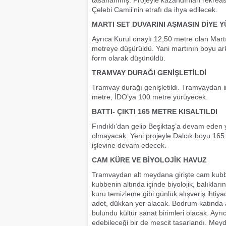
tasarlanmış. Projeyle kazandırılan rekrea
Çelebi Camii’nin etrafı da ihya edilecek.
MARTI SET DUVARINI AŞMASIN DİYE
Ayrıca Kurul onaylı 12,50 metre olan Mart
metreye düşürüldü. Yani martının boyu ark
form olarak düşünüldü.
TRAMVAY DURAĞI GENİŞLETİLDİ
Tramvay durağı genişletildi. Tramvaydan i
metre, İDO’ya 100 metre yürüyecek.
BATTI- ÇIKTI 165 METRE KISALTILDI
Fındıklı’dan gelip Beşiktaş’a devam eden yo
olmayacak. Yeni projeyle Dalcık boyu 165 m
işlevine devam edecek.
CAM KÜRE VE BİYOLOJİK HAVUZ
Tramvaydan alt meydana girişte cam kubb
kubbenin altında içinde biyolojik, balıklar
kuru temizleme gibi günlük alışveriş ihti
adet, dükkan yer alacak. Bodrum katında ay
bulundu kültür sanat birimleri olacak. Ayr
edebileceği bir de mescit tasarlandı. Meyd