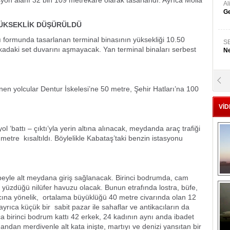
syon alanı 32 bin 109 metrekare olarak tasarlandı. Ayrıca Molla
A
Ge
 YÜKSEKLİK DÜŞÜRÜLDÜ
ı formunda tasarlanan terminal binasının yüksekliği 10.50
S
adaki set duvarını aşmayacak. Yan terminal binaları serbest
Ne
A
nen yolcular Dentur İskelesi’ne 50 metre, Şehir Hatları’na 100
"L
VİD
M
Ba
l ‘battı – çıktı’yla yerin altına alınacak, meydanda araç trafiği
etre kısaltıldı. Böylelikle Kabataş’taki benzin istasyonu
eyle alt meydana giriş sağlanacak. Birinci bodrumda, cam
ın yüzdüğü nilüfer havuzu olacak. Bunun etrafında lostra, büfe,
yacına yönelik, ortalama büyüklüğü 40 metre civarında olan 12
rıca küçük bir sabit pazar ile sahaflar ve antikacıların da
ıca birinci bodrum kattı 42 erkek, 24 kadının aynı anda ibadet
andan merdivenle alt kata inişte, martıyı ve denizi yansıtan bir