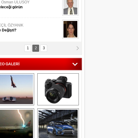
li Osman ULUSOY
leceği görün
EÇİL ÖZYANIK
 Değişti?
1
2
3
DNAN SAKA
iman Kenti Aliağa"
EO GALERİ
ERİÇ KÖYATASI
yraksız Vatan !
Savaş uçağı 
Sony Alpha 7R II ön 
pilotundan 
inceleme
muhteşem gösteri