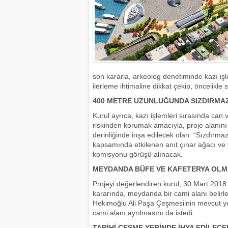
son kararla, arkeolog denetiminde kazı işl
ilerleme ihtimaline dikkat çekip, öncelikle
400 METRE UZUNLUĞUNDA SIZDIRMAZ
Kurul ayrıca, kazı işlemleri sırasında can
riskinden korumak amacıyla, proje alanın
derinliğinde inşa edilecek olan “Sızdırma
kapsamında etkilenen anıt çınar ağacı ve ye
komisyonu görüşü alınacak.
MEYDANDA BÜFE VE KAFETERYA OL
Projeyi değerlendiren kurul, 30 Mart 2018 ta
kararında, meydanda bir cami alanı belirle
Hekimoğlu Ali Paşa Çeşmesi’nin mevcut y
cami alanı ayrılmasını da istedi.
TARİHİ ÇEŞME YERİNDE İHYA EDİLECE