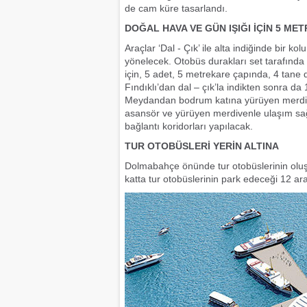
de cam küre tasarlandı.
DOĞAL HAVA VE GÜN IŞIĞI İÇİN 5 M
Araçlar ‘Dal - Çık’ ile alta indiğinde bir 
yönelecek. Otobüs durakları set tarafında
için, 5 adet, 5 metrekare çapında, 4 tane 
Fındıklı’dan dal – çık’la indikten sonra da
Meydandan bodrum katına yürüyen merdiven
asansör ve yürüyen merdivenle ulaşım sa
bağlantı koridorları yapılacak.
TUR OTOBÜSLERİ YERİN ALTINA
Dolmabahçe önünde tur otobüslerinin oluştu
katta tur otobüslerinin park edeceği 12 araç