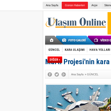
Ana Sayfa
Günün Haberleri
Arşiv
Siten
GÜNCEL
KARA ULAŞIMI
HAVA YOLLARI
Martı Projesi'nin kara
DİĞER »
Ana Sayfa
»
GÜNCEL