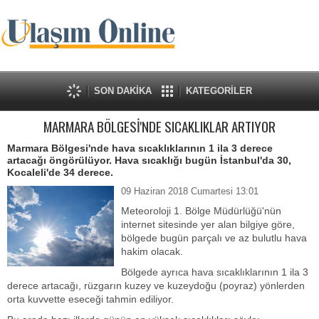
SON DAKİKA
KATEGORİLER
MARMARA BÖLGESİ'NDE SICAKLIKLAR ARTIYOR
Marmara Bölgesi'nde hava sıcaklıklarının 1 ila 3 derece
artacağı öngörülüyor. Hava sıcaklığı bugün İstanbul'da 30,
Kocaleli'de 34 derece.
09 Haziran 2018 Cumartesi 13:01
Meteoroloji 1. Bölge Müdürlüğü'nün
internet sitesinde yer alan bilgiye göre,
bölgede bugün parçalı ve az bulutlu hava
hakim olacak.
Bölgede ayrıca hava sıcaklıklarının 1 ila 3
derece artacağı, rüzgarın kuzey ve kuzeydoğu (poyraz) yönlerden
orta kuvvette eseceği tahmin ediliyor.