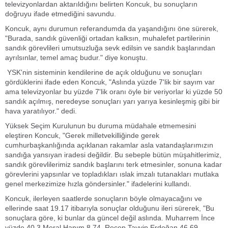
televizyonlardan aktarıldığını belirten Koncuk, bu sonuçların
doğruyu ifade etmediğini savundu.
Koncuk, aynı durumun referandumda da yaşandığını öne sürerek,
"Burada, sandık güvenliği ortadan kalksın, muhalefet partilerinin
sandık görevlileri umutsuzluğa sevk edilsin ve sandık başlarından
ayrılsınlar, temel amaç budur." diye konuştu.
YSK'nin sisteminin kendilerine de açık olduğunu ve sonuçları
gördüklerini ifade eden Koncuk, "Aslında yüzde 7'lik bir sayım var
ama televizyonlar bu yüzde 7'lik oranı öyle bir veriyorlar ki yüzde 50
sandık açılmış, neredeyse sonuçları yarı yarıya kesinleşmiş gibi bir
hava yaratılıyor." dedi.
Yüksek Seçim Kurulunun bu duruma müdahale etmemesini
eleştiren Koncuk, "Gerek milletvekilliğinde gerek
cumhurbaşkanlığında açıklanan rakamlar asla vatandaşlarımızın
sandığa yansıyan iradesi değildir. Bu sebeple bütün müşahitlerimiz,
sandık görevlilerimiz sandık başlarını terk etmesinler, sonuna kadar
görevlerini yapsınlar ve topladıkları ıslak imzalı tutanakları mutlaka
genel merkezimize hızla göndersinler." ifadelerini kullandı.
Koncuk, ilerleyen saatlerde sonuçların böyle olmayacağını ve
ellerinde saat 19.17 itibarıyla sonuçlar olduğunu ileri sürerek, "Bu
sonuçlara göre, ki bunlar da güncel değil aslında. Muharrem İnce
yüzde 40,3 Meral Hanım 8,74, Recep Tayyip Erdoğan 46,69,