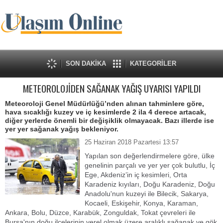
SON DAKİKA
KATEGORİLER
METEOROLOJİDEN SAĞANAK YAĞIŞ UYARISI YAPILDI
Meteoroloji Genel Müdürlüğü’nden alınan tahminlere göre,
hava sıcaklığı kuzey ve iç kesimlerde 2 ila 4 derece artacak,
diğer yerlerde önemli bir değişiklik olmayacak. Bazı illerde ise
yer yer sağanak yağış bekleniyor.
25 Haziran 2018 Pazartesi 13:57
Yapılan son değerlendirmelere göre, ülke
genelinin parçalı ve yer yer çok bulutlu, İç
Ege, Akdeniz’in iç kesimleri, Orta
Karadeniz kıyıları, Doğu Karadeniz, Doğu
Anadolu'nun kuzeyi ile Bilecik, Sakarya,
Kocaeli, Eskişehir, Konya, Karaman,
Ankara, Bolu, Düzce, Karabük, Zonguldak, Tokat çevreleri ile
Bursa'nın doğu ilçelerinin yerel olmak üzere aralıklı sağanak ve gök