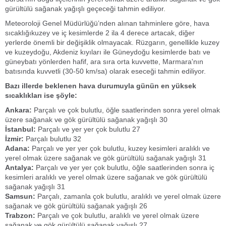
gürültülü sağanak yağışlı geçeceği tahmin ediliyor.
Meteoroloji Genel Müdürlüğü’nden alınan tahminlere göre, hava
sıcaklığıkuzey ve iç kesimlerde 2 ila 4 derece artacak, diğer
yerlerde önemli bir değişiklik olmayacak. Rüzgarın, genellikle kuzey
ve kuzeydoğu, Akdeniz kıyıları ile Güneydoğu kesimlerde batı ve
güneybatı yönlerden hafif, ara sıra orta kuvvette, Marmara'nın
batısında kuvvetli (30-50 km/sa) olarak eseceği tahmin ediliyor.
Bazı illerde beklenen hava durumuyla günün en yüksek
sıcaklıkları ise şöyle:
Ankara:
Parçalı ve çok bulutlu, öğle saatlerinden sonra yerel olmak
üzere sağanak ve gök gürültülü sağanak yağışlı 30
İstanbul:
Parçalı ve yer yer çok bulutlu 27
İzmir:
Parçalı bulutlu 32
Adana:
Parçalı ve yer yer çok bulutlu, kuzey kesimleri aralıklı ve
yerel olmak üzere sağanak ve gök gürültülü sağanak yağışlı 31
Antalya:
Parçalı ve yer yer çok bulutlu, öğle saatlerinden sonra iç
kesimleri aralıklı ve yerel olmak üzere sağanak ve gök gürültülü
sağanak yağışlı 31
Samsun:
Parçalı, zamanla çok bulutlu, aralıklı ve yerel olmak üzere
sağanak ve gök gürültülü sağanak yağışlı 26
Trabzon:
Parçalı ve çok bulutlu, aralıklı ve yerel olmak üzere
sağanak ve gök gürültülü sağanak yağışlı 27