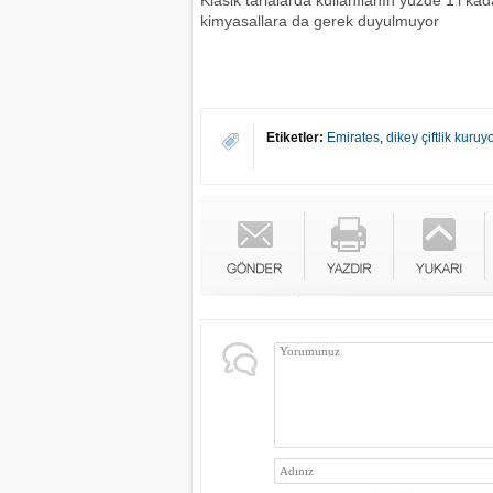
Klasik tarlalarda kullanılanın yüzde 1'i kad
kimyasallara da gerek duyulmuyor
Etiketler:
Emirates
,
dikey çiftlik kuruy