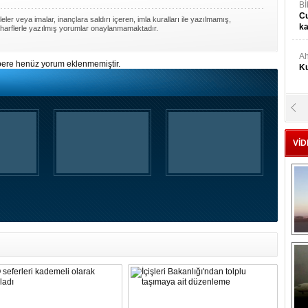
Bİ
Cu
ler veya imalar, inançlara saldırı içeren, imla kuralları ile yazılmamış,
ka
harflerle yazılmış yorumlar onaylanmamaktadır.
Ah
ere henüz yorum eklenmemiştir.
Ku
M
Ku
VİD
M.
Ya
Mu
Si
A
Ge