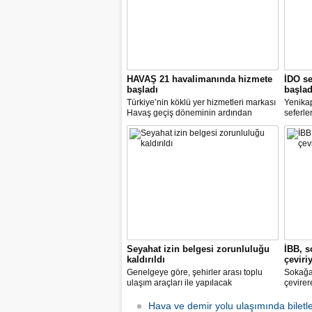
HAVAŞ 21 havalimanında hizmete
İDO se
başladı
başlad
Türkiye’nin köklü yer hizmetleri markası
Yenika
Havaş geçiş döneminin ardından
seferle
koronavirüse karşı tüm önlemleri alarak
2 hazir
tarifeli yolcu seferlerine hizmet vermeye
seferle
başladı.
Seyahat izin belgesi zorunluluğu
İBB, s
kaldırıldı
çeviri
Genelgeye göre, şehirler arası toplu
Sokağa 
ulaşım araçları ile yapılacak
çevirer
yolculuklarda, seyahat izin belgesi alma
caddele
zorunluluğu yürürlükten kaldırıldı.
yakalay
Hava ve demir yolu ulaşımında biletle