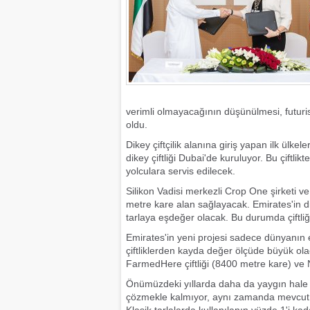
verimli olmayacağının düşünülmesi, futuris
oldu.
Dikey çiftçilik alanına giriş yapan ilk ülke
dikey çiftliği Dubai'de kuruluyor. Bu çiftlikt
yolculara servis edilecek.
Silikon Vadisi merkezli Crop One şirketi ve
metre kare alan sağlayacak. Emirates'in dik
tarlaya eşdeğer olacak. Bu durumda çiftli
Emirates'in yeni projesi sadece dünyanın e
çiftliklerden kayda değer ölçüde büyük ola
FarmedHere çiftliği (8400 metre kare) ve 
Önümüzdeki yıllarda daha da yaygın hale g
çözmekle kalmıyor, aynı zamanda mevcut ta