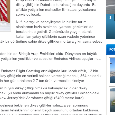
dikey çiftliğinin Dubai'de kurulacağını duyurdu. Bu
çiftlikte yetiştirilen mahsuller Emirates yolcularına
servis edilecek.
1
Nüfus artışı ve sanayileşme ile birlikte tarım
alanlarının hızla azalması, yaratıcı çözümleri de
beraberinde getirdi. Günümüzde yaygın olarak
kullanılan yatay çiftliklerin uzun vadede yeterince
tik bir görünüme sahip dikey çiftliklerin ortaya çıkmasına sebep
FOT
lerden biri de Birleşik Arap Emirlikleri oldu. Dünyanın en büyük
e yetiştirilen yeşillikler ve sebzeler Emirates Airlines uçuşlarında
 Emirates Flight Catering ortaklığında kurulacak çiftlik, 12 bin
ey çiftliğinin en verimli halinde vereceği mahsul, 364 hektarlık
ğin her gün ortalama 2.7 ton ürün vermesi bekleniyor.
Tü
n büyük dikey çiftliği olmakla kalmayacak, diğer dikey
cak. Şu anda dünyadaki en büyük dikey çiftlikler Chicago'daki
New Jersey'deki Aerofarms çiftliği (6400 metre kare).
elmesi beklenen dikey çiftlikler yalnızca yer sorununu
rım tekniklerinin önemli birçok sorununu ortadan kaldırıyor.