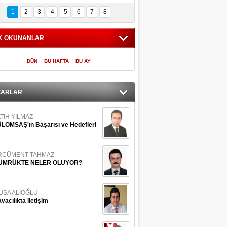
Bilinmeyen 
İşte Meclis'e giren 
nleriyle İstanbul 
600 milletvekilinin 
1
2
3
4
5
6
7
8
Adaları
listesi
K OKUNANLAR
|
|
DÜN
BU HAFTA
BU AY
ZARLAR
TİH YILMAZ
LOMSAŞ'ın Başarısı ve Hedefleri
RCÜMENT TAHMAZ
ÜMRÜKTE NELER OLUYOR?
USA ALİOĞLU
vacılıkta iletişim