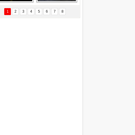
EÇİL ÖZYANIK
Delta uçağına 
Ford Focus RS 
 Değişti?
yıldırım çarptı
(2015)
1
2
3
4
5
6
7
8
DNAN SAKA
iman Kenti Aliağa"
ERİÇ KÖYATASI
yraksız Vatan !