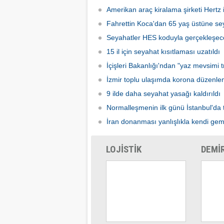
kadarki
Amerikan araç kiralama şirketi Hertz if
iş başı
Fahrettin Koca'dan 65 yaş üstüne sey
Seyahatler HES koduyla gerçekleşec
15 il için seyahat kısıtlaması uzatıldı
İçişleri Bakanlığı'ndan "yaz mevsimi tr
İzmir toplu ulaşımda korona düzenle
9 ilde daha seyahat yasağı kaldırıldı
Normalleşmenin ilk günü İstanbul'da 
İran donanması yanlışlıkla kendi gem
LOJİSTİK
DEMİ