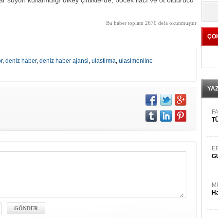
ar suyun kullanıldığı dikey çiftliklerde, böcek ilacı ve ot öldürücü
yö
Bu haber toplam 2670 defa okunmuştur
ÇO
or
,
deniz haber
,
deniz haber ajansi
,
ulastirma
,
ulasimonline
YA
FA
TÜ
E
G
M
Ha