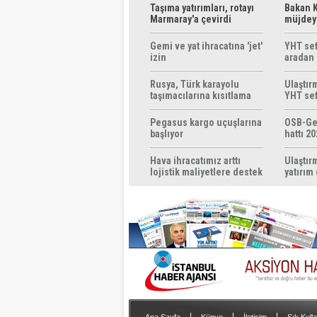
Taşıma yatırımları, rotayı
Bakan K
Marmaray'a çevirdi
müjdeyi
ücretsi
Gemi ve yat ihracatına 'jet'
YHT sef
izin
aradan 
Rusya, Türk karayolu
Ulaştır
taşımacılarına kısıtlama
YHT sef
getirebilir
başlıyo
Pegasus kargo uçuşlarına
OSB-Ge
başlıyor
hattı 20
Hava ihracatımız arttı
Ulaştır
lojistik maliyetlere destek
yatırım
gerek
yapılac
|
|
|