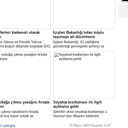
S
Ne
A
"L
ferleri kademeli olarak
İçişleri Bakanlığı'ndan tolplu
ı
taşımaya ait düzenleme
pı-Yalova ve Pendik-Yalova
İçişleri Bakanlığı, 81 valiliğine
M
rini bugün itibariyle başlatan İDO,
gönderdiği genelgede şehiriçi ve
Ba
an itibariyle de bünyesinde
şehirlerarası yolcu taşımacılığında
rini kademeli olarak başlatacak.
yüzde 50 kapasite kullanma
zorunluluğunu kaldırdı.
okağa çıkma yasağını fırsata
Seyahat kısıtlaması ile ilgili
yor
açıklama geldi
çıkma yasaklarını fırsata
Şehirler arası seyahat kısıtlaması 1
ek boş kalan sokak ve
Haziran’dan itibaren kaldırıldı.
rde rahat çalışma imkanı
Gelişmelere göre olası bir olumsuzlukta
an İBB, bu hafta sonu, şimdiye
bazı şehirler için seyahat kısıtlaması
r satışta
25 Mayıs 2020 Pazartesi 13:47