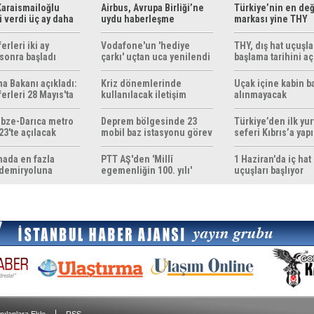
araismailoğlu
Airbus, Avrupa Birliği’ne
Türkiye’nin en değ
 verdi üç ay daha
uydu haberleşme
markası yine THY
z
çözümleri sunuyor
erleri iki ay
Vodafone'un 'hediye
THY, dış hat uçuşla
sonra başladı
çarkı' uçtan uca yenilendi
başlama tarihini aç
ma Bakanı açıkladı:
Kriz dönemlerinde
Uçak içine kabin b
erleri 28 Mayıs'ta
kullanılacak iletişim
alınmayacak
r
yöntemleri rehberi
hazırlandı
bze-Darıca metro
Deprem bölgesinde 23
Türkiye’den ilk yurt
23'te açılacak
mobil baz istasyonu görev
seferi Kıbrıs’a yap
yapıyor
mada en fazla
PTT AŞ'den 'Millî
1 Haziran'da iç hat
 demiryoluna
egemenliğin 100. yılı'
uçuşları başlıyor
ak
konulu anma pulu
|