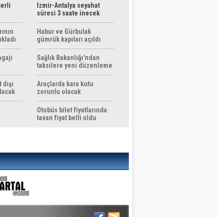
erli
İzmir-Antalya seyahat
süresi 3 saate inecek
rının
Habur ve Gürbulak
ıkladı
gümrük kapıları açıldı
agajı
Sağlık Bakanlığı'ndan
taksilere yeni düzenleme
 dışı
Araçlarda kara kutu
ılacak
zorunlu olacak
Otobüs bilet fiyatlarında
tavan fiyat belli oldu