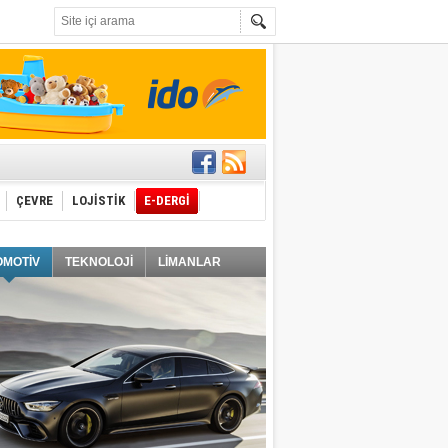
t edecek
ÇEVRE
LOJİSTİK
E-DERGİ
ğlayacak
OMOTİV
TEKNOLOJİ
LİMANLAR
i