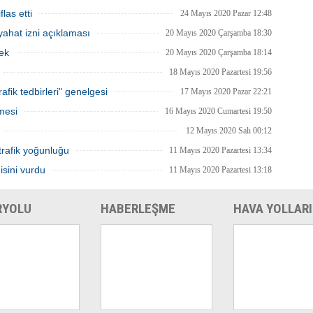
 en yüksek sayıdaki personeliyle
getirilmesi tekrar gözden geçirilebilir.
las etti
nda olacak.
24 Mayıs 2020 Pazar 12:48
ahat izni açıklaması
20 Mayıs 2020 Çarşamba 18:30
ek
20 Mayıs 2020 Çarşamba 18:14
18 Mayıs 2020 Pazartesi 19:56
afik tedbirleri" genelgesi
17 Mayıs 2020 Pazar 22:21
mesi
16 Mayıs 2020 Cumartesi 19:50
12 Mayıs 2020 Salı 00:12
trafik yoğunluğu
11 Mayıs 2020 Pazartesi 13:34
isini vurdu
11 Mayıs 2020 Pazartesi 13:18
RYOLU
HABERLEŞME
HAVA YOLLARI