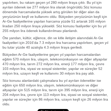
yapılırken, bu rakam geçen yıl 280 milyon liraya çıktı. Bu yıl için
ayrılan ödenek ise 277 milyon lira olarak öngörüldü.Söz konusu
dönemde harcamalarda yüksek artış görülen bir diğer alan da
yeryüzünün keşfi ve kullanımı oldu. Bütçeden yeryüzünün keşfi için
Ar-Ge faaliyetlerine yapılan harcama yüzde 51 artarak 165 milyon
liradan 250 milyon liraya yükseldi. Söz konusu faaliyetler için bu yıl
255 milyon lira ödenek kullandırılması planlandı.
Öte yandan, kültür, eğlence, din ve kitle iletişim alanındaki Ar-Ge
faaliyetleri için 2016'da 7.3 milyon lira harcama yapılırken, geçen yıl
bu tutar yüzde 40 azalışla 4.3 milyon liraya geriledi.
Bütçeden Ar-Ge faaliyetlerine geçen yıl yapılan harcamalardan
eğitim 570 milyon lira, ulaşım, telekomünikasyon ve diğer altyapılar
470 milyon lira, tarım 272 milyon lira, enerji 177 milyon lira, çevre
103 milyon lira, siyasi ve sosyal sistemler, yapılar ve süreçler 52
milyon lira, uzayın keşfi ve kullanımı 30 milyon lira pay aldı.
Söz konusu alanlardaki çalışmalara bu yıl ayrılan ödenekler ise
eğitim için 650 milyon lira, ulaşım, telekomünikasyon ve diğer
altyapılar için 515 milyon lira, tarım için 395 milyon lira, enerji için
204 milyon lira, çevre için 113 milyon lira, siyasi ve sosyal sistemler,
yapılar ve süreçler için 86 milyon lira, uzayın keşfi için 26 milyon lira
oldu.