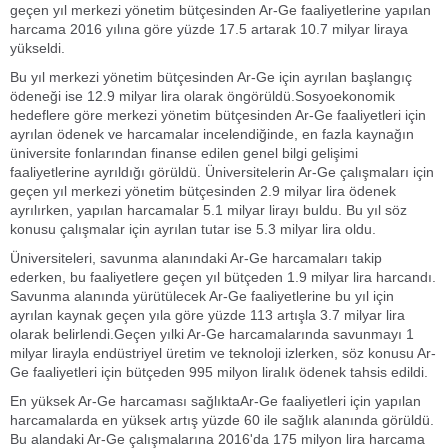
geçen yıl merkezi yönetim bütçesinden Ar-Ge faaliyetlerine yapılan
harcama 2016 yılına göre yüzde 17.5 artarak 10.7 milyar liraya
yükseldi.
Bu yıl merkezi yönetim bütçesinden Ar-Ge için ayrılan başlangıç
ödeneği ise 12.9 milyar lira olarak öngörüldü.Sosyoekonomik
hedeflere göre merkezi yönetim bütçesinden Ar-Ge faaliyetleri için
ayrılan ödenek ve harcamalar incelendiğinde, en fazla kaynağın
üniversite fonlarından finanse edilen genel bilgi gelişimi
faaliyetlerine ayrıldığı görüldü. Üniversitelerin Ar-Ge çalışmaları için
geçen yıl merkezi yönetim bütçesinden 2.9 milyar lira ödenek
ayrılırken, yapılan harcamalar 5.1 milyar lirayı buldu. Bu yıl söz
konusu çalışmalar için ayrılan tutar ise 5.3 milyar lira oldu.
Üniversiteleri, savunma alanındaki Ar-Ge harcamaları takip
ederken, bu faaliyetlere geçen yıl bütçeden 1.9 milyar lira harcandı.
Savunma alanında yürütülecek Ar-Ge faaliyetlerine bu yıl için
ayrılan kaynak geçen yıla göre yüzde 113 artışla 3.7 milyar lira
olarak belirlendi.Geçen yılki Ar-Ge harcamalarında savunmayı 1
milyar lirayla endüstriyel üretim ve teknoloji izlerken, söz konusu Ar-
Ge faaliyetleri için bütçeden 995 milyon liralık ödenek tahsis edildi.
En yüksek Ar-Ge harcaması sağlıktaAr-Ge faaliyetleri için yapılan
harcamalarda en yüksek artış yüzde 60 ile sağlık alanında görüldü.
Bu alandaki Ar-Ge çalışmalarına 2016'da 175 milyon lira harcama