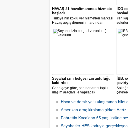
HAVAŞ 21 havalimanında hizmete
İDO se
başladı
başlad
Türkiye’nin köklü yer hizmetleri markası
Yenika
Havaş geçiş döneminin ardından
seferle
koronavirüse karşı tüm önlemleri alarak
2 hazir
tarifeli yolcu seferlerine hizmet vermeye
seferle
başladı.
Seyahat izin belgesi zorunluluğu
İBB, s
kaldırıldı
çeviri
Genelgeye göre, şehirler arası toplu
Sokağa 
ulaşım araçları ile yapılacak
çevirer
yolculuklarda, seyahat izin belgesi alma
caddele
zorunluluğu yürürlükten kaldırıldı.
yakalay
Hava ve demir yolu ulaşımında biletle
kadarki
Amerikan araç kiralama şirketi Hertz if
iş başı
Fahrettin Koca'dan 65 yaş üstüne sey
Seyahatler HES koduyla gerçekleşec