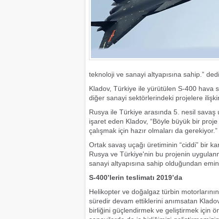
teknoloji ve sanayi altyapısına sahip.” dedi
Kladov, Türkiye ile yürütülen S-400 hava s
diğer sanayi sektörlerindeki projelere ilişk
Rusya ile Türkiye arasında 5. nesil savaş 
işaret eden Kladov, “Böyle büyük bir proje i
çalışmak için hazır olmaları da gerekiyor
Ortak savaş uçağı üretiminin “ciddi” bir ka
Rusya ve Türkiye'nin bu projenin uygulanm
sanayi altyapısına sahip olduğundan emin
S-400’lerin teslimatı 2019’da
Helikopter ve doğalgaz türbin motorlarının y
süredir devam ettiklerini anımsatan Kladov
birliğini güçlendirmek ve geliştirmek için ö