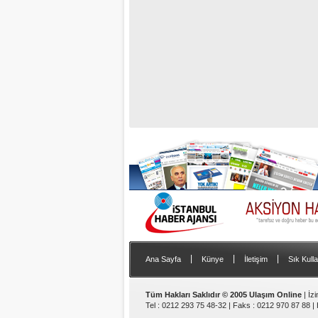
|
|
|
Ana Sayfa
Künye
İletişim
Sık Kulla
Tüm Hakları Saklıdır © 2005 Ulaşım Online
| İz
Tel : 0212 293 75 48-32 | Faks : 0212 970 87 88 |