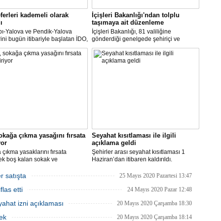
ferleri kademeli olarak
İçişleri Bakanlığı'ndan tolplu
ı
taşımaya ait düzenleme
pı-Yalova ve Pendik-Yalova
İçişleri Bakanlığı, 81 valiliğine
rini bugün itibariyle başlatan İDO,
gönderdiği genelgede şehiriçi ve
an itibariyle de bünyesinde
şehirlerarası yolcu taşımacılığında
rini kademeli olarak başlatacak.
yüzde 50 kapasite kullanma
zorunluluğunu kaldırdı.
okağa çıkma yasağını fırsata
Seyahat kısıtlaması ile ilgili
yor
açıklama geldi
çıkma yasaklarını fırsata
Şehirler arası seyahat kısıtlaması 1
ek boş kalan sokak ve
Haziran’dan itibaren kaldırıldı.
rde rahat çalışma imkanı
Gelişmelere göre olası bir olumsuzlukta
an İBB, bu hafta sonu, şimdiye
bazı şehirler için seyahat kısıtlaması
r satışta
25 Mayıs 2020 Pazartesi 13:47
 en yüksek sayıdaki personeliyle
getirilmesi tekrar gözden geçirilebilir.
las etti
nda olacak.
24 Mayıs 2020 Pazar 12:48
ahat izni açıklaması
20 Mayıs 2020 Çarşamba 18:30
ek
20 Mayıs 2020 Çarşamba 18:14