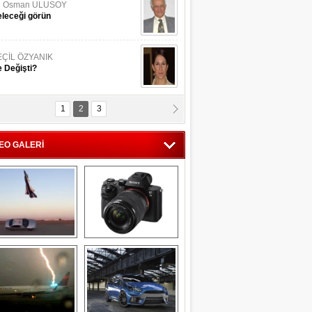
li Osman ULUSOY
leceği görün
EÇİL ÖZYANIK
 Değişti?
1
2
3
DNAN SAKA
iman Kenti Aliağa"
EO GALERİ
ERİÇ KÖYATASI
yraksız Vatan !
Savaş uçağı 
Sony Alpha 7R II ön 
pilotundan 
inceleme
muhteşem gösteri