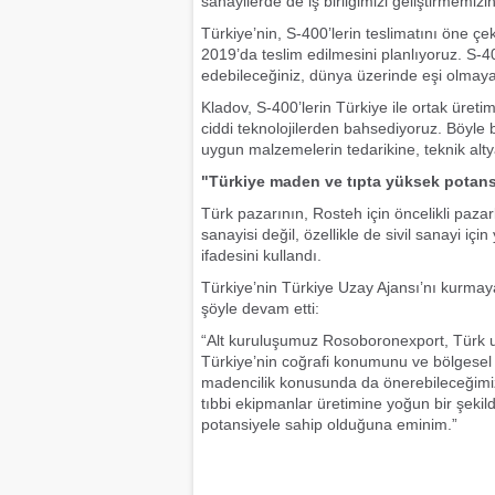
sanayilerde de iş birliğimizi geliştirmemiz
Türkiye’nin, S-400’lerin teslimatını öne çe
2019’da teslim edilmesini planlıyoruz. S-4
edebileceğiniz, dünya üzerinde eşi olmaya
Kladov, S-400’lerin Türkiye ile ortak üret
ciddi teknolojilerden bahsediyoruz. Böyle b
uygun malzemelerin tedarikine, teknik alty
"Türkiye maden ve tıpta yüksek potans
Türk pazarının, Rosteh için öncelikli paza
sanayisi değil, özellikle de sivil sanayi iç
ifadesini kullandı.
Türkiye’nin Türkiye Uzay Ajansı’nı kurmaya
şöyle devam etti:
“Alt kuruluşumuz Rosoboronexport, Türk uy
Türkiye’nin coğrafi konumunu ve bölgese
madencilik konusunda da önerebileceğimiz 
tıbbi ekipmanlar üretimine yoğun bir şeki
potansiyele sahip olduğuna eminim.”