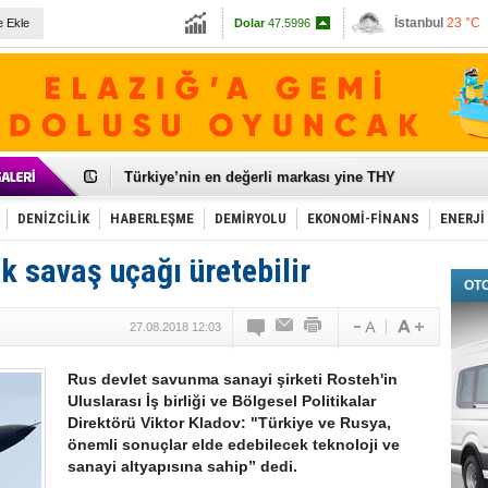
İstanbul
23 °C
e Ekle
Dolar
47.5996
Ankara
24 °C
Euro
54.823
Galataport Projesi'nde sona yaklaşıldı
BMW, deniz biyoyakıtını UECC, GoodShipping ile tes
Kiralık minibüse talep artışı var
VW'de üst düzey atama
Ünye Limanı Türkiye'yi lider yapacak
Türkiye’nin en değerli markası yine THY
İzmir-Antalya seyahat süresi 3 saate inecek
Osmanlı'nın projesi ülkeye milyarlarca dolar gelir sa
DENİZCİLİK
HABERLEŞME
DEMİRYOLU
EKONOMİ-FİNANS
ENERJİ
Otomotivde üretim artıyor, satış beklentileri yükseldi
Toyota Türkiye, 800 kişi istihdam edecek
k savaş uçağı üretebilir
Otomobil ihracatı mayıs ayında yüzde 56 azaldı
OT
HAVAŞ 21 havalimanında hizmete başladı
İran'a ait yük gemisi Irak karasularında battı
27.08.2018 12:03
'Jet uçak' çözümü ile gemi ihracatına hareketlilik geld
Rus savaş gemisi Çanakkale Boğazı’ndan geçti
Rus devlet savunma sanayi şirketi Rosteh'in
Uluslarası İş birliği ve Bölgesel Politikalar
Direktörü Viktor Kladov: "Türkiye ve Rusya,
önemli sonuçlar elde edebilecek teknoloji ve
sanayi altyapısına sahip” dedi.