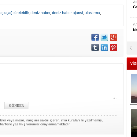
A
Ge
aş uçağı üretebilir
,
deniz haber
,
deniz haber ajansi
,
ulastirma
,
S
Ne
A
"L
VİD
M
Ba
ler veya imalar, inançlara saldırı içeren, imla kuralları ile yazılmamış,
harflerle yazılmış yorumlar onaylanmamaktadır.