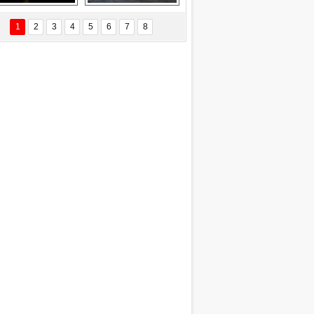
Delta uçağına 
Ford Focus RS 
yıldırım çarptı
(2015)
1
2
3
4
5
6
7
8