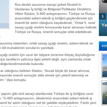
Rus devlet savunma sanayi şirketi Rosteh'in
Uluslarası İş birliği ve Bölgesel Politikalar Direktörü
Viktor Kladov, S-400 anlaşmasının, Türkiye ve Rusya
1
arasındaki askeri-teknik iş birliğini güçlendirmek için
önemli bir adım olduğunu kaydederek, “Ortak 5. nesil
4 Kapılı AMG GT Coupe
Ya
savaş uçağı üretimi konusunda karar alınması halinde
Türkiye'de satışa çıktı
Türkiye ve Rusya, önemli sonuçlar elde edebilecek
.
avunma sistemleri, ortak savaş uçağı üretimi, askeri-teknik ve
FOT
in AA muhabirinin sorularını yanıtladı.
uçağı üretimi için uzun bir istişare sürecine ihtiyaç duyulduğuna
çin tarafların yalnızca ilgisi yeterli değil, aynı zamanda ortak
.” değerlendirmesinde bulundu.
rar olduğunu belirten Kladov, “Ancak böyle bir karar alınırsa,
FA
asında önemli sonuçlar elde etmek için yeterli teknoloji ve
TÜ
im.” diye konuştu.
Tü
E
apımı gibi sivil sanayi alanlarında Türkiye ile iş birliğine uzun
G
, “S-400 anlaşmasının, ülkelerimiz arasındaki askeri-teknik iş
nemli bir adım olduğunu net bir şekilde söyleyebilirim. Farklı yeni