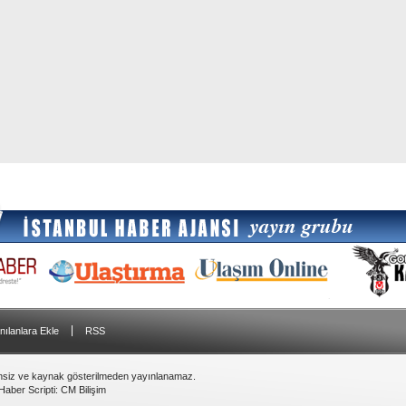
|
nılanlara Ekle
RSS
insiz ve kaynak gösterilmeden yayınlanamaz.
Haber Scripti
:
CM Bilişim