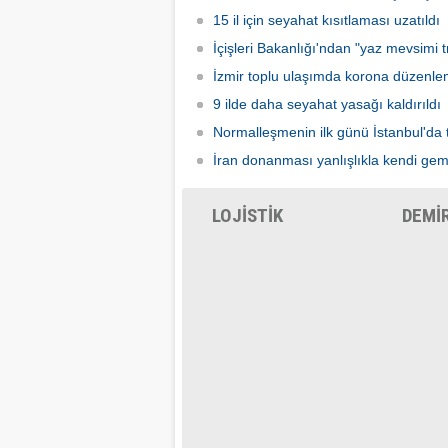
15 il için seyahat kısıtlaması uzatıldı
İçişleri Bakanlığı'ndan "yaz mevsimi tr
İzmir toplu ulaşımda korona düzenle
9 ilde daha seyahat yasağı kaldırıldı
Normalleşmenin ilk günü İstanbul'da 
İran donanması yanlışlıkla kendi gem
LOJİSTİK
DEMİ