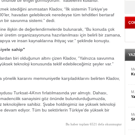
in önünde bir engel görmüyorum.” ifadelerini kullandı.
M
yö
Ha
kmek istediğini anımsatan Kladov, “İlk sistemin Türkiye’ye
00’ler, havadan gelebilecek neredeyse tüm tehditleri bertaraf
n bir savunma sistemi.” dedi.
ÇO
Bİ
imine ilişkin de değerlendirmelerde bulunarak, “Bu konuda çok
Cu
ka
ir üretim organizasyonuna hazırlanılması için belirli bir zamana,
apıya ve insan kaynaklarına ihtiyaç var.” şeklinde konuştu.
Ah
iyele sahip"
Ku
YA
rlardan biri olduğunun altını çizen Kladov, “Yalnızca savunma
in yüksek teknoloji konusunda teklif edebileceğimiz şeyler var.”
M
Ku
 yönelik kararını memnuniyetle karşıladıklarını belirten Kladov,
M.
dusu Turksat-4A’nın fırlatılmasında yer almıştı. Dahası,
Ya
l madencilik sanayisini göz önünde bulundurduğumuzda,
teknolojilere sahibiz. Şvabe holdingimiz ise yüksek teknoloji
lde devam ediyor. Tüm bu sektörlerin Türkiye’de yüksek bir
Mu
Si
Bu haber toplam 6521 defa okunmuştur