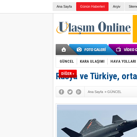
Ana Sayfa
Günün Haberleri
Arşiv
Siten
GÜNCEL
KARA ULAŞIMI
HAVA YOLLARI
Rusya ve Türkiye, orta
DİĞER »
Ana Sayfa
»
GÜNCEL