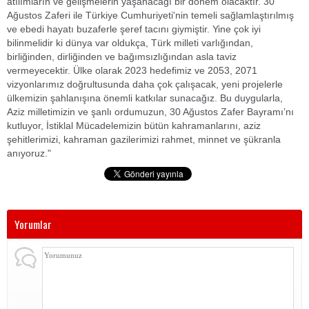
atılımların ve gelişmelerin yaşanacağı bir dönem olacaktır. 30
Ağustos Zaferi ile Türkiye Cumhuriyeti'nin temeli sağlamlaştırılmış
ve ebedi hayatı buzaferle şeref tacını giymiştir. Yine çok iyi
bilinmelidir ki dünya var oldukça, Türk milleti varlığından,
birliğinden, dirliğinden ve bağımsızlığından asla taviz
vermeyecektir. Ülke olarak 2023 hedefimiz ve 2053, 2071
vizyonlarımız doğrultusunda daha çok çalışacak, yeni projelerle
ülkemizin şahlanışına önemli katkılar sunacağız. Bu duygularla,
Aziz milletimizin ve şanlı ordumuzun, 30 Ağustos Zafer Bayramı’nı
kutluyor, İstiklal Mücadelemizin bütün kahramanlarını, aziz
şehitlerimizi, kahraman gazilerimizi rahmet, minnet ve şükranla
anıyoruz."
Yorumlar