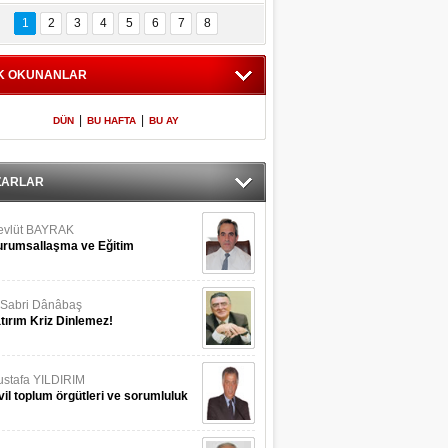
Bilinmeyen 
İşte Meclis'e giren 
USA ALİOĞLU
nleriyle İstanbul 
600 milletvekilinin 
vacılıkta iletişim
1
2
3
4
5
6
7
8
Adaları
listesi
K OKUNANLAR
NALİ YILDIRIM
mhuriyet tarihinin en büyük
rayolu seferberliği
|
|
DÜN
BU HAFTA
BU AY
met Sarıahmetoğlu
rumsallaşmanın zorluğu
ZARLAR
evlüt BAYRAK
rumsallaşma ve Eğitim
Sabri Dânâbaş
tırım Kriz Dinlemez!
stafa YILDIRIM
vil toplum örgütleri ve sorumluluk