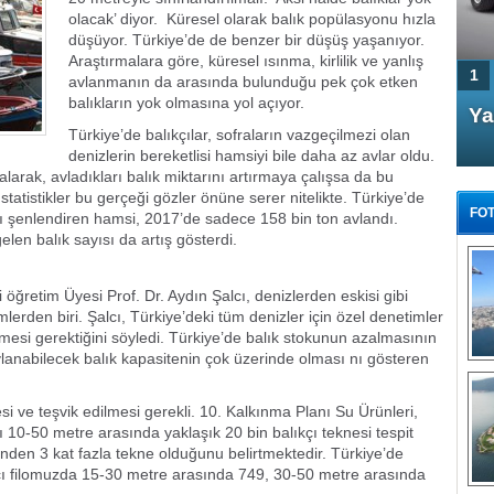
olacak’ diyor. Küresel olarak balık popülasyonu hızla
düşüyor. Türkiye’de de benzer bir düşüş yaşanıyor.
Araştırmalara göre, küresel ısınma, kirlilik ve yanlış
1
avlanmanın da arasında bulunduğu pek çok etken
balıkların yok olmasına yol açıyor.
4 Kapılı AMG GT Coupe
Ya
Türkiye’de balıkçılar, sofraların vazgeçilmezi olan
Türkiye'de satışa çıktı
denizlerin bereketlisi hamsiyi bile daha az avlar oldu.
larak, avladıkları balık miktarını artırmaya çalışsa da bu
statistikler bu gerçeği gözler önüne serer nitelikte. Türkiye’de
FOT
ını şenlendiren hamsi, 2017’de sadece 158 bin ton avlandı.
elen balık sayısı da artış gösterdi.
 öğretim Üyesi Prof. Dr. Aydın Şalcı, denizlerden eskisi gibi
mlerden biri. Şalcı, Türkiye’deki tüm denizler için özel denetimler
FA
ülmesi gerektiğini söyledi. Türkiye’de balık stokunun azalmasının
TÜ
lanabilecek balık kapasitenin çok üzerinde olması nı gösteren
Tü
lmesi ve teşvik edilmesi gerekli. 10. Kalkınma Planı Su Ürünleri,
E
 10-50 metre arasında yaklaşık 20 bin balıkçı teknesi tespit
G
nden 3 kat fazla tekne olduğunu belirtmektedir. Türkiye’de
ıkçı filomuzda 15-30 metre arasında 749, 30-50 metre arasında