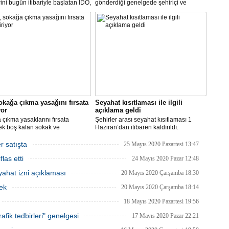
rini bugün itibariyle başlatan İDO,
gönderdiği genelgede şehiriçi ve
an itibariyle de bünyesinde
şehirlerarası yolcu taşımacılığında
rini kademeli olarak başlatacak.
yüzde 50 kapasite kullanma
zorunluluğunu kaldırdı.
okağa çıkma yasağını fırsata
Seyahat kısıtlaması ile ilgili
yor
açıklama geldi
çıkma yasaklarını fırsata
Şehirler arası seyahat kısıtlaması 1
ek boş kalan sokak ve
Haziran’dan itibaren kaldırıldı.
rde rahat çalışma imkanı
Gelişmelere göre olası bir olumsuzlukta
an İBB, bu hafta sonu, şimdiye
bazı şehirler için seyahat kısıtlaması
r satışta
25 Mayıs 2020 Pazartesi 13:47
 en yüksek sayıdaki personeliyle
getirilmesi tekrar gözden geçirilebilir.
las etti
nda olacak.
24 Mayıs 2020 Pazar 12:48
ahat izni açıklaması
20 Mayıs 2020 Çarşamba 18:30
ek
20 Mayıs 2020 Çarşamba 18:14
18 Mayıs 2020 Pazartesi 19:56
afik tedbirleri" genelgesi
17 Mayıs 2020 Pazar 22:21