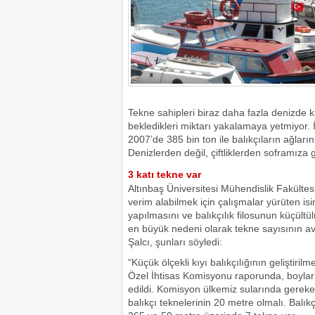
Tekne sahipleri biraz daha fazla denizde ka
bekledikleri miktarı yakalamaya yetmiyor. İ
2007’de 385 bin ton ile balıkçıların ağlar
Denizlerden değil, çiftliklerden soframıza g
3 katı tekne var
Altınbaş Üniversitesi Mühendislik Fakültesi
verim alabilmek için çalışmalar yürüten isi
yapılmasını ve balıkçılık filosunun küçült
en büyük nedeni olarak tekne sayısının av
Şalcı, şunları söyledi:
“Küçük ölçekli kıyı balıkçılığının geliştiri
Özel İhtisas Komisyonu raporunda, boyları
edildi. Komisyon ülkemiz sularında gereke
balıkçı teknelerinin 20 metre olmalı. Bal