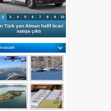
2
3
4
5
6
7
8
9
10
rı Türk yarı Alman hafif ticari
Herkes ikinci el
satışa çıktı
satımı yapam
O GALERİ
TİH YILMAZ
LOMSAŞ'ın Başarısı ve Hedefleri
rk Yıldızları'nın 
Süper lüks yat 
İstanbul'u 
ADASTRA 
selamlaması
Bodrum'a demirledi
RCÜMENT TAHMAZ
ÜMRÜKTE NELER OLUYOR?