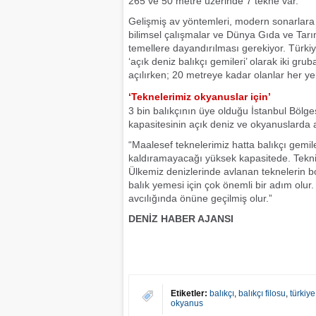
265 ve 50 metre üzerinde 7 tekne var.
Gelişmiş av yöntemleri, modern sonarlara ve
bilimsel çalışmalar ve Dünya Gıda ve Tarım
temellere dayandırılması gerekiyor. Türkiye 
‘açık deniz balıkçı gemileri’ olarak iki gr
açılırken; 20 metreye kadar olanlar her yer
‘Teknelerimiz okyanuslar için’
3 bin balıkçının üye olduğu İstanbul Bölge
kapasitesinin açık deniz ve okyanuslarda 
“Maalesef teknelerimiz hatta balıkçı gemile
kaldıramayacağı yüksek kapasitede. Teknik 
Ülkemiz denizlerinde avlanan teknelerin bo
balık yemesi için çok önemli bir adım olur.
avcılığında önüne geçilmiş olur.”
DENİZ HABER AJANSI
Etiketler:
balıkçı
,
balıkçı filosu
,
türkiye
okyanus