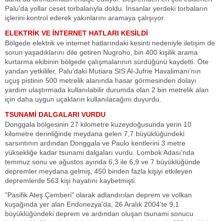
Palu'da yollar ceset torbalarıyla doldu. İnsanlar yerdeki torbaların
içlerini kontrol ederek yakınlarını aramaya çalışıyor.
ELEKTRİK VE İNTERNET HATLARI KESİLDİ
Bölgede elektrik ve internet hatlarındaki kesinti nedeniyle iletişim de
sorun yaşadıklarını dile getiren Nugroho, bin 400 kişilik arama
kurtarma ekibinin bölgede çalışmalarının sürdüğünü kaydetti. Öte
yandan yetkililer, Palu’daki Mutiara SIS Al-Jufrie Havalimanı'nın
uçuş pistinin 500 metrelik alanında hasar görmesinden dolayı
yardım ulaştırmada kullanılabilir durumda olan 2 bin metrelik alan
için daha uygun uçakların kullanılacağını duyurdu.
TSUNAMİ DALGALARI VURDU
Donggala bölgesinin 27 kilometre kuzeydoğusunda yerin 10
kilometre derinliğinde meydana gelen 7,7 büyüklüğündeki
sarsıntının ardından Donggala ve Paulo kentlerini 3 metre
yüksekliğe kadar tsunami dalgaları vurdu. Lombok Adası'nda
temmuz sonu ve ağustos ayında 6,3 ile 6,9 ve 7 büyüklüğünde
depremler meydana gelmiş, 450 binden fazla kişiyi etkileyen
depremlerde 563 kişi hayatını kaybetmişti.
"Pasifik Ateş Çemberi" olarak adlandırılan deprem ve volkan
kuşağında yer alan Endonezya'da, 26 Aralık 2004'te 9,1
büyüklüğündeki deprem ve ardından oluşan tsunami sonucu