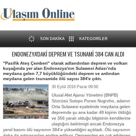
SON DAKİKA
KATEGORİLER
ENDONEZYA'DAKİ DEPREM VE TSUNAMİ 384 CAN ALDI
"Pasifik Ateş Çemberi" olarak adlandırılan deprem ve volkan
kuşağında yer alan Endonezya'nın Sulawesi Adası’nda
meydana gelen 7,7 büyüklüğündeki deprem ve ardından
meydana gelen tsunamide ölü sayısı 384'e çıktı.
30 Eylül 2018 Pazar 09:00
Ulusal Afet Ajansı Yönetimi (BNPB)
Sözcüsü Sutopo Purwo Nugroho, adanın
Orta Sulawesi eyaletinde meydana gelen
depremde şu ana kadar 48 kişinin öldüğü
ve 356 yaralı olduğu bilgisinin kendilerine
ulaştığını belirtmişti ancak Endonezya
yerel basını ölü sayısının 384'e yükseldiğini açıkladı. Ölü sayısının
daha da artmasından endişe ediliyor. Depremden en çok etkilenen