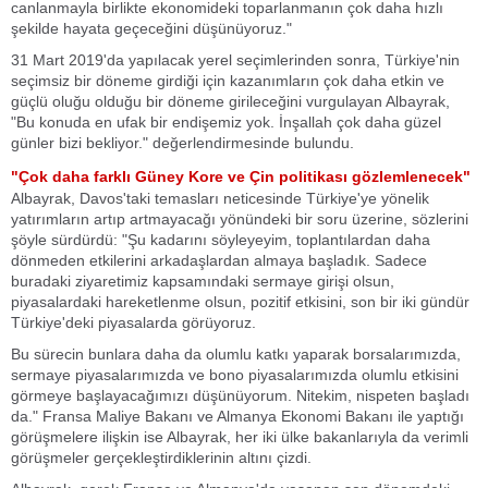
canlanmayla birlikte ekonomideki toparlanmanın çok daha hızlı
şekilde hayata geçeceğini düşünüyoruz."
31 Mart 2019'da yapılacak yerel seçimlerinden sonra, Türkiye'nin
seçimsiz bir döneme girdiği için kazanımların çok daha etkin ve
güçlü oluğu olduğu bir döneme girileceğini vurgulayan Albayrak,
"Bu konuda en ufak bir endişemiz yok. İnşallah çok daha güzel
günler bizi bekliyor." değerlendirmesinde bulundu.
"Çok daha farklı Güney Kore ve Çin politikası gözlemlenecek"
Albayrak, Davos'taki temasları neticesinde Türkiye'ye yönelik
yatırımların artıp artmayacağı yönündeki bir soru üzerine, sözlerini
şöyle sürdürdü: "Şu kadarını söyleyeyim, toplantılardan daha
dönmeden etkilerini arkadaşlardan almaya başladık. Sadece
buradaki ziyaretimiz kapsamındaki sermaye girişi olsun,
piyasalardaki hareketlenme olsun, pozitif etkisini, son bir iki gündür
Türkiye'deki piyasalarda görüyoruz.
Bu sürecin bunlara daha da olumlu katkı yaparak borsalarımızda,
sermaye piyasalarımızda ve bono piyasalarımızda olumlu etkisini
görmeye başlayacağımızı düşünüyorum. Nitekim, nispeten başladı
da." Fransa Maliye Bakanı ve Almanya Ekonomi Bakanı ile yaptığı
görüşmelere ilişkin ise Albayrak, her iki ülke bakanlarıyla da verimli
görüşmeler gerçekleştirdiklerinin altını çizdi.