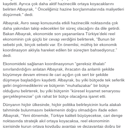
kaydetti. Ayrıca çok daha aktif hazinecilik ortaya koyacaklarını
belirten Albayrak, " Önceliğimiz hazine borçlanmalarında maliyetleri
düşürmek." dedi.
Albayrak, Avro swap konusunda etkili hazinecilik noktasında çok
daha yakından takip edecekleri bir süreç olacağını da dile getirdi.
Bakan Albayrak, ekonomide son yaşananlara Türkiye’deki reel
ekonominin çok güçlü bir cevap verdiğini belirterek, “Bunun bir
sebebi yok, birçok sebebi var. En önemlisi, müthiş bir ekonomik
koordinasyon aklıyla hareket edilen bir süreçten bahsediyoruz.”
dedi.
Ekonomideki sağlanan koordinasyonun “gereksiz ithalatı”
sınırlandırdığını anlatan Albayrak, ihracatın da anlamlı şekilde
büyümeye devam etmesi ile cari açığın çok sert bir şekilde
düşmeye başladığını kaydetti. Albayrak, bu yılki bütçede tek seferlik
geliri öngörmediklerini ve bütçenin “muhafazakar” bir bütçe
olduğunu belirterek, bu yılki bütçenin “küresel kıyamet senaryosu
gerçekleşmezse” çok rahat bir bütçe olacağına işaret etti.
Dünyanın hiçbir ülkesinde, hiçbir politika belirleyicinin kurla alakalı
tahminde bulunmasını beklemenin doğru olmadığını ifade eden
Albayrak, “Yeni dönemde, Türkiye kaliteli büyüyecekse, cari denge
noktasında stratejik akıl ortaya koyacaksa, reel ekonominin
içerisinde kurun ortaya koyduğu avantajı ve dezavantajı doğru bir