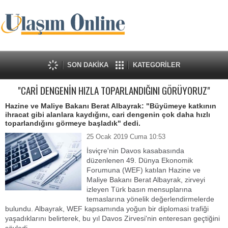
SON DAKİKA
KATEGORİLER
"CARİ DENGENİN HIZLA TOPARLANDIĞINI GÖRÜYORUZ"
Hazine ve Maliye Bakanı Berat Albayrak: "Büyümeye katkının
ihracat gibi alanlara kaydığını, cari dengenin çok daha hızlı
toparlandığını görmeye başladık" dedi.
25 Ocak 2019 Cuma 10:53
İsviçre'nin Davos kasabasında
düzenlenen 49. Dünya Ekonomik
Forumuna (WEF) katılan Hazine ve
Maliye Bakanı Berat Albayrak, zirveyi
izleyen Türk basın mensuplarına
temaslarına yönelik değerlendirmelerde
bulundu. Albayrak, WEF kapsamında yoğun bir diplomasi trafiği
yaşadıklarını belirterek, bu yıl Davos Zirvesi'nin enteresan geçtiğini