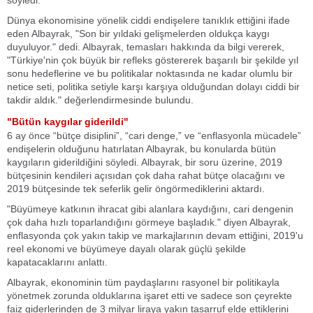
söyledi.
Dünya ekonomisine yönelik ciddi endişelere tanıklık ettiğini ifade
eden Albayrak, "Son bir yıldaki gelişmelerden oldukça kaygı
duyuluyor." dedi. Albayrak, temasları hakkında da bilgi vererek,
"Türkiye'nin çok büyük bir refleks göstererek başarılı bir şekilde yıl
sonu hedeflerine ve bu politikalar noktasında ne kadar olumlu bir
netice seti, politika setiyle karşı karşıya olduğundan dolayı ciddi bir
takdir aldık." değerlendirmesinde bulundu.
"Bütün kaygılar giderildi"
6 ay önce “bütçe disiplini”, “cari denge,” ve “enflasyonla mücadele”
endişelerin olduğunu hatırlatan Albayrak, bu konularda bütün
kaygıların giderildiğini söyledi. Albayrak, bir soru üzerine, 2019
bütçesinin kendileri açısıdan çok daha rahat bütçe olacağını ve
2019 bütçesinde tek seferlik gelir öngörmediklerini aktardı.
"Büyümeye katkının ihracat gibi alanlara kaydığını, cari dengenin
çok daha hızlı toparlandığını görmeye başladık." diyen Albayrak,
enflasyonda çok yakın takip ve markajlarının devam ettiğini, 2019'u
reel ekonomi ve büyümeye dayalı olarak güçlü şekilde
kapatacaklarını anlattı.
Albayrak, ekonominin tüm paydaşlarını rasyonel bir politikayla
yönetmek zorunda olduklarına işaret etti ve sadece son çeyrekte
faiz giderlerinden de 3 milyar liraya yakın tasarruf elde ettiklerini