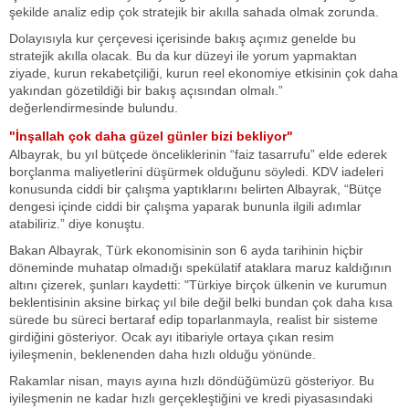
şekilde analiz edip çok stratejik bir akılla sahada olmak zorunda.
Dolayısıyla kur çerçevesi içerisinde bakış açımız genelde bu
stratejik akılla olacak. Bu da kur düzeyi ile yorum yapmaktan
ziyade, kurun rekabetçiliği, kurun reel ekonomiye etkisinin çok daha
yakından gözetildiği bir bakış açısından olmalı.”
değerlendirmesinde bulundu.
"İnşallah çok daha güzel günler bizi bekliyor"
Albayrak, bu yıl bütçede önceliklerinin “faiz tasarrufu” elde ederek
borçlanma maliyetlerini düşürmek olduğunu söyledi. KDV iadeleri
konusunda ciddi bir çalışma yaptıklarını belirten Albayrak, “Bütçe
dengesi içinde ciddi bir çalışma yaparak bununla ilgili adımlar
atabiliriz.” diye konuştu.
Bakan Albayrak, Türk ekonomisinin son 6 ayda tarihinin hiçbir
döneminde muhatap olmadığı spekülatif ataklara maruz kaldığının
altını çizerek, şunları kaydetti: "Türkiye birçok ülkenin ve kurumun
beklentisinin aksine birkaç yıl bile değil belki bundan çok daha kısa
sürede bu süreci bertaraf edip toparlanmayla, realist bir sisteme
girdiğini gösteriyor. Ocak ayı itibariyle ortaya çıkan resim
iyileşmenin, beklenenden daha hızlı olduğu yönünde.
Rakamlar nisan, mayıs ayına hızlı döndüğümüzü gösteriyor. Bu
iyileşmenin ne kadar hızlı gerçekleştiğini ve kredi piyasasındaki