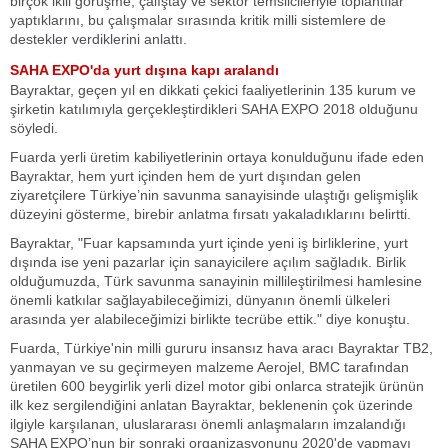
birçok ikili görüşme, çalıştay ve sektör temsilcileriyle toplantılar
yaptıklarını, bu çalışmalar sırasında kritik milli sistemlere de
destekler verdiklerini anlattı.
SAHA EXPO'da yurt dışına kapı aralandı
Bayraktar, geçen yıl en dikkati çekici faaliyetlerinin 135 kurum ve
şirketin katılımıyla gerçekleştirdikleri SAHA EXPO 2018 olduğunu
söyledi.
Fuarda yerli üretim kabiliyetlerinin ortaya konulduğunu ifade eden
Bayraktar, hem yurt içinden hem de yurt dışından gelen
ziyaretçilere Türkiye’nin savunma sanayisinde ulaştığı gelişmişlik
düzeyini gösterme, birebir anlatma fırsatı yakaladıklarını belirtti.
Bayraktar, "Fuar kapsamında yurt içinde yeni iş birliklerine, yurt
dışında ise yeni pazarlar için sanayicilere açılım sağladık. Birlik
olduğumuzda, Türk savunma sanayinin millileştirilmesi hamlesine
önemli katkılar sağlayabileceğimizi, dünyanın önemli ülkeleri
arasında yer alabileceğimizi birlikte tecrübe ettik." diye konuştu.
Fuarda, Türkiye'nin milli gururu insansız hava aracı Bayraktar TB2,
yanmayan ve su geçirmeyen malzeme Aerojel, BMC tarafından
üretilen 600 beygirlik yerli dizel motor gibi onlarca stratejik ürünün
ilk kez sergilendiğini anlatan Bayraktar, beklenenin çok üzerinde
ilgiyle karşılanan, uluslararası önemli anlaşmaların imzalandığı
SAHA EXPO’nun bir sonraki organizasyonunu 2020'de yapmayı