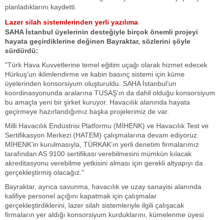
planladıklarını kaydetti.
Lazer silah sistemlerinden yerli yazılıma
SAHA İstanbul üyelerinin desteğiyle birçok önemli projeyi
hayata geçirdiklerine değinen Bayraktar, sözlerini şöyle
sürdürdü:
"Türk Hava Kuvvetlerine temel eğitim uçağı olarak hizmet edecek
Hürkuş'un iklimlendirme ve kabin basınç sistemi için küme
üyelerinden konsorsiyum oluşturuldu. SAHA İstanbul’un
koordinasyonunda aralarına TUSAŞ’ın da dahil olduğu konsorsiyum
bu amaçla yeni bir şirket kuruyor. Havacılık alanında hayata
geçirmeye hazırlandığımız başka projelerimiz de var.
Milli Havacılık Endüstrisi Platformu (MİHENK) ve Havacılık Test ve
Sertifikasyon Merkezi (HATEM) çalışmalarına devam ediyoruz.
MİHENK’in kurulmasıyla, TÜRKAK’ın yerli denetim firmalarımız
tarafından AS 9100 sertifikası verebilmesini mümkün kılacak
akreditasyonu verebilme yetkisini alması için gerekli altyapıyı da
gerçekleştirmiş olacağız."
Bayraktar, ayrıca savunma, havacılık ve uzay sanayisi alanında
kalifiye personel açığını kapatmak için çalışmalar
gerçekleştirdiklerini, lazer silah sistemleriyle ilgili çalışacak
firmaların yer aldığı konsorsiyum kurduklarını, kümelenme üyesi