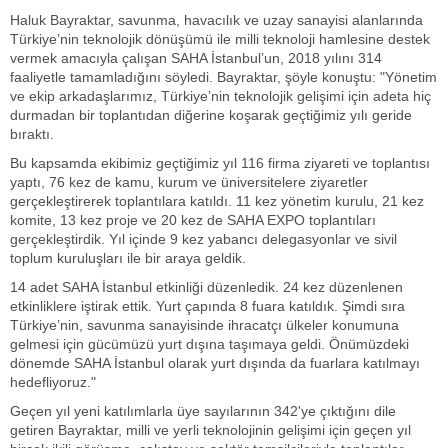
Haluk Bayraktar, savunma, havacılık ve uzay sanayisi alanlarında
Türkiye’nin teknolojik dönüşümü ile milli teknoloji hamlesine destek
vermek amacıyla çalışan SAHA İstanbul’un, 2018 yılını 314
faaliyetle tamamladığını söyledi. Bayraktar, şöyle konuştu: "Yönetim
ve ekip arkadaşlarımız, Türkiye’nin teknolojik gelişimi için adeta hiç
durmadan bir toplantıdan diğerine koşarak geçtiğimiz yılı geride
bıraktı.
Bu kapsamda ekibimiz geçtiğimiz yıl 116 firma ziyareti ve toplantısı
yaptı, 76 kez de kamu, kurum ve üniversitelere ziyaretler
gerçekleştirerek toplantılara katıldı. 11 kez yönetim kurulu, 21 kez
komite, 13 kez proje ve 20 kez de SAHA EXPO toplantıları
gerçekleştirdik. Yıl içinde 9 kez yabancı delegasyonlar ve sivil
toplum kuruluşları ile bir araya geldik.
14 adet SAHA İstanbul etkinliği düzenledik. 24 kez düzenlenen
etkinliklere iştirak ettik. Yurt çapında 8 fuara katıldık. Şimdi sıra
Türkiye’nin, savunma sanayisinde ihracatçı ülkeler konumuna
gelmesi için gücümüzü yurt dışına taşımaya geldi. Önümüzdeki
dönemde SAHA İstanbul olarak yurt dışında da fuarlara katılmayı
hedefliyoruz."
Geçen yıl yeni katılımlarla üye sayılarının 342'ye çıktığını dile
getiren Bayraktar, milli ve yerli teknolojinin gelişimi için geçen yıl