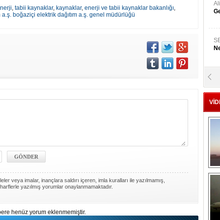
A
nerji
,
tabii kaynaklar
,
kaynaklar
,
enerji ve tabii kaynaklar bakanlığı
,
Ge
m a.ş. boğaziçi elektrik dağıtım a.ş. genel müdürlüğü
S
Ne
A
"L
VİD
M
Ba
ler veya imalar, inançlara saldırı içeren, imla kuralları ile yazılmamış,
harflerle yazılmış yorumlar onaylanmamaktadır.
ere henüz yorum eklenmemiştir.