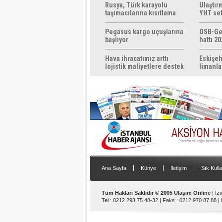
Rusya, Türk karayolu
Ulaştır
taşımacılarına kısıtlama
YHT sef
getirebilir
başlıyo
Pegasus kargo uçuşlarına
OSB-Ge
başlıyor
hattı 20
Hava ihracatımız arttı
Eskişeh
lojistik maliyetlere destek
limanla
gerek
|
|
|
Ana Sayfa
Künye
İletişim
Sık Kulla
Tüm Hakları Saklıdır © 2005 Ulaşım Online
| İz
Tel : 0212 293 75 48-32 | Faks : 0212 970 87 88 |