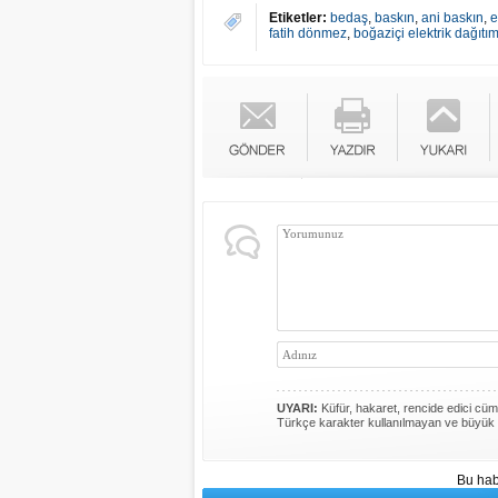
Etiketler:
bedaş
,
baskın
,
ani baskın
,
e
fatih dönmez
,
boğaziçi elektrik dağıtı
UYARI:
Küfür, hakaret, rencide edici cümle
Türkçe karakter kullanılmayan ve büyük 
Bu hab