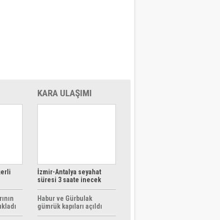
KARA ULAŞIMI
erli
İzmir-Antalya seyahat
süresi 3 saate inecek
rının
Habur ve Gürbulak
ıkladı
gümrük kapıları açıldı