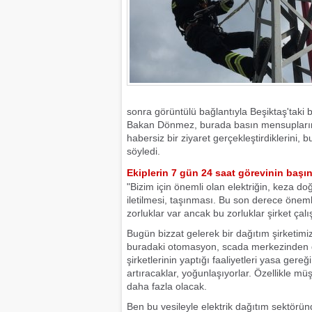
sonra görüntülü bağlantıyla Beşiktaş'taki
Bakan Dönmez, burada basın mensupların
habersiz bir ziyaret gerçekleştirdiklerini,
söyledi.
Ekiplerin 7 gün 24 saat görevinin ba
"Bizim için önemli olan elektriğin, keza doğa
iletilmesi, taşınması. Bu son derece öneml
zorluklar var ancak bu zorluklar şirket çalış
Bugün bizzat gelerek bir dağıtım şirketimiz
buradaki otomasyon, scada merkezinden gü
şirketlerinin yaptığı faaliyetleri yasa ger
artıracaklar, yoğunlaşıyorlar. Özellikle mü
daha fazla olacak.
Ben bu vesileyle elektrik dağıtım sektörü