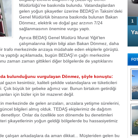
Müdürlüğü'ne baskında bulundu. Vatandaşlardan
gelen yoğun şikayetler üzerine BEDAŞ'ın Taksim'deki
Genel Müdürlük binasına baskında bulunan Bakan
1
Dönmez, elektrik ve doğal gaz arzının 7/24
sağlanmasının önemine vurgu yaptı.
4 Kapılı AMG GT Coupe
Ya
Ayrıca BEDAŞ Genel Müdürü Murat Yiğit'ten
Türkiye'de satışa çıktı
çalışmalarına ilişkin bilgi alan Bakan Dönmez, daha
 bir trafo merkezinde arızaya müdahale eden ekiplerle görüştü.
a yaptığı açıklamada, bugün BEDAŞ'ın çağrı merkezine
FOT
 bunu zaman zaman gittikleri diğer bölgelerde de yaptıklarını
şında bulunduğunu vurgulayan Dönmez, şöyle konuştu:
l gazın kesintisiz, kaliteli şekilde vatandaşlara ve tüketicileri
i. Çok büyük bir şebeke ağımız var. Bunun birtakım getirdiği
FA
anları için bizler için bir mazeret değil.
TÜ
in merkezinde de gelen arızaları, arızalara yetişme sürelerini,
Tü
ncel bilgileri almış olduk. TEDAŞ ekiplerimiz de dağıtım
eği denetliyor. Onlar da özellikle son dönemde bu denetimleri
E
şteri şikayetlerinin yoğun geldiği bölgelerde bu hassasiyetimiz
G
nde çalışan arkadaşlara da aman dikkat... Müşteriden gelen bu