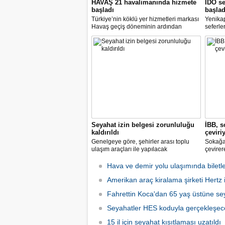
HAVAŞ 21 havalimanında hizmete
İDO se
başladı
başlad
Türkiye’nin köklü yer hizmetleri markası
Yenika
Havaş geçiş döneminin ardından
seferle
koronavirüse karşı tüm önlemleri alarak
2 hazir
tarifeli yolcu seferlerine hizmet vermeye
seferle
başladı.
Seyahat izin belgesi zorunluluğu
İBB, s
kaldırıldı
çeviri
Genelgeye göre, şehirler arası toplu
Sokağa 
ulaşım araçları ile yapılacak
çevirer
yolculuklarda, seyahat izin belgesi alma
caddele
zorunluluğu yürürlükten kaldırıldı.
yakalay
Hava ve demir yolu ulaşımında biletle
kadarki
Amerikan araç kiralama şirketi Hertz if
iş başı
Fahrettin Koca'dan 65 yaş üstüne sey
Seyahatler HES koduyla gerçekleşec
15 il için seyahat kısıtlaması uzatıldı