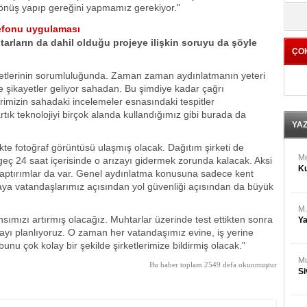
M
 dönüş yapıp gereğini yapmamız gerekiyor."
yö
Ha
lefonu uygulaması
tarların da dahil olduğu projeye ilişkin soruyu da şöyle
ÇO
Bİ
Cu
rketlerinin sorumluluğunda. Zaman zaman aydınlatmanın yeteri
ka
 şikayetler geliyor sahadan. Bu şimdiye kadar çağrı
erimizin sahadaki incelemeler esnasındaki tespitler
Ah
ık teknolojiyi birçok alanda kullandığımız gibi burada da
Ku
YA
likte fotoğraf görüntüsü ulaşmış olacak. Dağıtım şirketi de
M
ç 24 saat içerisinde o arızayı gidermek zorunda kalacak. Aksi
Ku
m yaptırımlar da var. Genel aydınlatma konusuna sadece kent
yaya vatandaşlarımız açısından yol güvenliği açısından da büyük
M.
ımızı artırmış olacağız. Muhtarlar üzerinde test ettikten sonra
Ya
ı planlıyoruz. O zaman her vatandaşımız evine, iş yerine
 çok kolay bir şekilde şirketlerimize bildirmiş olacak."
Mu
Bu haber toplam 2549 defa okunmuştur
Si