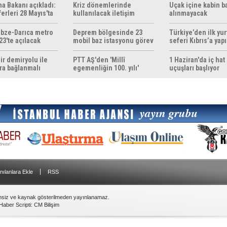
ma Bakanı açıkladı:
Kriz dönemlerinde
Uçak içine kabin b
erleri 28 Mayıs'ta
kullanılacak iletişim
alınmayacak
r
yöntemleri rehberi
hazırlandı
bze-Darıca metro
Deprem bölgesinde 23
Türkiye’den ilk yurt
23'te açılacak
mobil baz istasyonu görev
seferi Kıbrıs’a yap
yapıyor
ir demiryolu ile
PTT AŞ'den 'Millî
1 Haziran'da iç hat
ra bağlanmalı
egemenliğin 100. yılı'
uçuşları başlıyor
konulu anma pulu
|
nılanlara Ekle
RSS
insiz ve kaynak gösterilmeden yayınlanamaz.
Haber Scripti
:
CM Bilişim