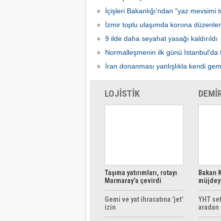
İçişleri Bakanlığı'ndan "yaz mevsimi tr
İzmir toplu ulaşımda korona düzenle
9 ilde daha seyahat yasağı kaldırıldı
Normalleşmenin ilk günü İstanbul'da 
İran donanması yanlışlıkla kendi gem
LOJİSTİK
DEMİ
Taşıma yatırımları, rotayı
Bakan K
Marmaray'a çevirdi
müjdeyi
ücretsi
Gemi ve yat ihracatına 'jet'
YHT sef
izin
aradan 