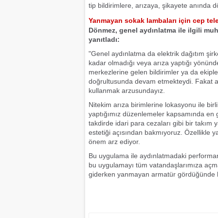
tip bildirimlere, arızaya, şikayete anında
Yanmayan sokak lambaları için cep te
Dönmez, genel aydınlatma ile ilgili muh
yanıtladı:
"Genel aydınlatma da elektrik dağıtım şi
kadar olmadığı veya arıza yaptığı yönünde
merkezlerine gelen bildirimler ya da ekipl
doğrultusunda devam etmekteydi. Fakat art
kullanmak arzusundayız.
Nitekim arıza birimlerine lokasyonu ile bir
yaptığımız düzenlemeler kapsamında en ge
takdirde idari para cezaları gibi bir takı
estetiği açısından bakmıyoruz. Özellikle 
önem arz ediyor.
Bu uygulama ile aydınlatmadaki performans
bu uygulamayı tüm vatandaşlarımıza açmay
giderken yanmayan armatür gördüğünde bunu