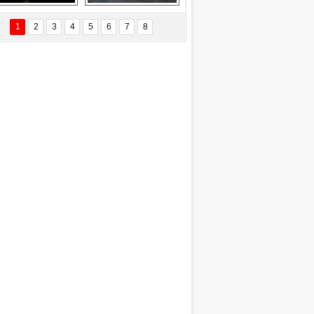
Delta uçağına 
Ford Focus RS 
yıldırım çarptı
(2015)
1
2
3
4
5
6
7
8