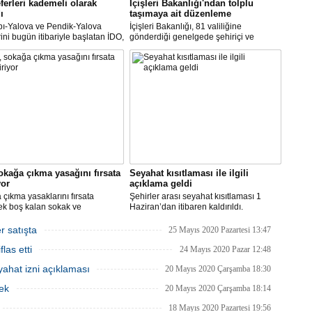
ferleri kademeli olarak
İçişleri Bakanlığı'ndan tolplu
ı
taşımaya ait düzenleme
pı-Yalova ve Pendik-Yalova
İçişleri Bakanlığı, 81 valiliğine
rini bugün itibariyle başlatan İDO,
gönderdiği genelgede şehiriçi ve
an itibariyle de bünyesinde
şehirlerarası yolcu taşımacılığında
rini kademeli olarak başlatacak.
yüzde 50 kapasite kullanma
zorunluluğunu kaldırdı.
okağa çıkma yasağını fırsata
Seyahat kısıtlaması ile ilgili
yor
açıklama geldi
çıkma yasaklarını fırsata
Şehirler arası seyahat kısıtlaması 1
ek boş kalan sokak ve
Haziran’dan itibaren kaldırıldı.
rde rahat çalışma imkanı
Gelişmelere göre olası bir olumsuzlukta
an İBB, bu hafta sonu, şimdiye
bazı şehirler için seyahat kısıtlaması
r satışta
25 Mayıs 2020 Pazartesi 13:47
 en yüksek sayıdaki personeliyle
getirilmesi tekrar gözden geçirilebilir.
las etti
nda olacak.
24 Mayıs 2020 Pazar 12:48
ahat izni açıklaması
20 Mayıs 2020 Çarşamba 18:30
ek
20 Mayıs 2020 Çarşamba 18:14
18 Mayıs 2020 Pazartesi 19:56