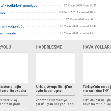
afik tedbirleri" genelgesi
17 Mayıs 2020 Pazar 22:21
mesi
16 Mayıs 2020 Cumartesi 19:50
12 Mayıs 2020 Salı 00:12
trafik yoğunluğu
11 Mayıs 2020 Pazartesi 13:34
isini vurdu
11 Mayıs 2020 Pazartesi 13:18
RYOLU
HABERLEŞME
HAVA YOLLARI
araismailoğlu
Airbus, Avrupa Birliği’ne
Türkiye’nin en değ
 verdi üç ay daha
uydu haberleşme
markası yine THY
z
çözümleri sunuyor
erleri iki ay
Vodafone'un 'hediye
THY, dış hat uçuşla
sonra başladı
çarkı' uçtan uca yenilendi
başlama tarihini aç