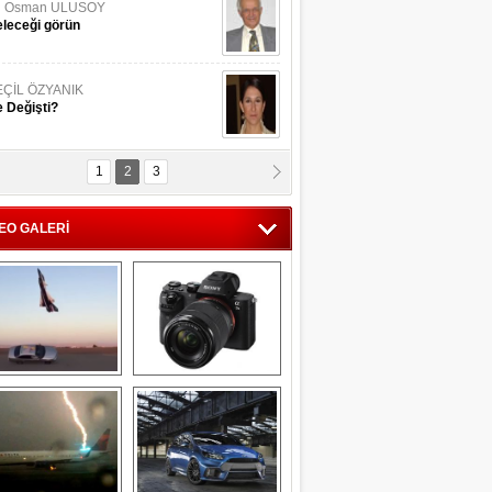
li Osman ULUSOY
leceği görün
EÇİL ÖZYANIK
 Değişti?
1
2
3
DNAN SAKA
iman Kenti Aliağa"
EO GALERİ
ERİÇ KÖYATASI
yraksız Vatan !
Savaş uçağı 
Sony Alpha 7R II ön 
pilotundan 
inceleme
muhteşem gösteri