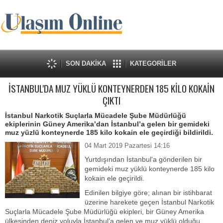
SON DAKİKA
KATEGORİLER
İSTANBUL'DA MUZ YÜKLÜ KONTEYNERDEN 185 KİLO KOKAİN
ÇIKTI
İstanbul Narkotik Suçlarla Mücadele Şube Müdürlüğü
ekiplerinin Güney Amerika’dan İstanbul’a gelen bir gemideki
muz yüzlü konteynerde 185 kilo kokain ele geçirdiği bildirildi.
04 Mart 2019 Pazartesi 14:16
Yurtdışından İstanbul'a gönderilen bir
gemideki muz yüklü konteynerde 185 kilo
kokain ele geçirildi.
Edinilen bilgiye göre; alınan bir istihbarat
üzerine harekete geçen İstanbul Narkotik
Suçlarla Mücadele Şube Müdürlüğü ekipleri, bir Güney Amerika
ülkesinden deniz yoluyla İstanbul’a gelen ve muz yüklü olduğu