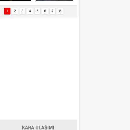
EÇİL ÖZYANIK
Delta uçağına 
Ford Focus RS 
 Değişti?
yıldırım çarptı
(2015)
1
2
3
4
5
6
7
8
DNAN SAKA
iman Kenti Aliağa"
ERİÇ KÖYATASI
yraksız Vatan !
KARA ULAŞIMI