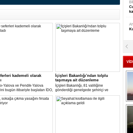
Bİ
Cu
ka
Ah
Ku
M
Ku
VİD
M.
Ya
ferleri kademeli olarak
İçişleri Bakanlığı'ndan tolplu
ı
taşımaya ait düzenleme
pı-Yalova ve Pendik-Yalova
İçişleri Bakanlığı, 81 valiliğine
rini bugün itibariyle başlatan İDO,
gönderdiği genelgede şehiriçi ve
Mu
an itibariyle de bünyesinde
şehirlerarası yolcu taşımacılığında
Si
rini kademeli olarak başlatacak.
yüzde 50 kapasite kullanma
zorunluluğunu kaldırdı.
A
Ge