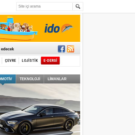
t edecek
ÇEVRE
LOJİSTİK
E-DERGİ
ğlayacak
OMOTİV
TEKNOLOJİ
LİMANLAR
i