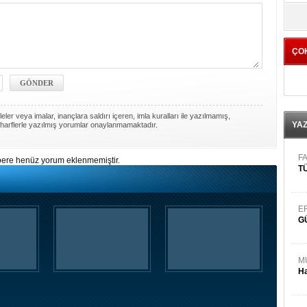
yö
ÇO
ler veya imalar, inançlara saldırı içeren, imla kuralları ile yazılmamış,
YA
harflerle yazılmış yorumlar onaylanmamaktadır.
FA
ere henüz yorum eklenmemiştir.
TÜ
E
G
M
Ha