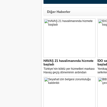
Diğer Haberler
HAVAŞ 21 havalimanında hizmete
İDO se
başladı
başlad
Türkiye’nin köklü yer hizmetleri markası
Yenika
Havaş geçiş döneminin ardından
seferle
koronavirüse karşı tüm önlemleri alarak
2 hazir
tarifeli yolcu seferlerine hizmet vermeye
seferle
başladı.