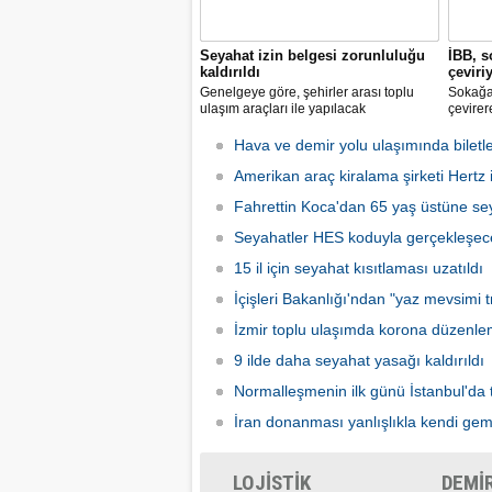
Seyahat izin belgesi zorunluluğu
İBB, s
kaldırıldı
çeviri
Genelgeye göre, şehirler arası toplu
Sokağa 
ulaşım araçları ile yapılacak
çevirer
yolculuklarda, seyahat izin belgesi alma
caddele
zorunluluğu yürürlükten kaldırıldı.
yakalay
Hava ve demir yolu ulaşımında biletle
kadarki
Amerikan araç kiralama şirketi Hertz if
iş başı
Fahrettin Koca'dan 65 yaş üstüne sey
Seyahatler HES koduyla gerçekleşec
15 il için seyahat kısıtlaması uzatıldı
İçişleri Bakanlığı'ndan "yaz mevsimi tr
İzmir toplu ulaşımda korona düzenle
9 ilde daha seyahat yasağı kaldırıldı
Normalleşmenin ilk günü İstanbul'da 
İran donanması yanlışlıkla kendi gem
LOJİSTİK
DEMİ