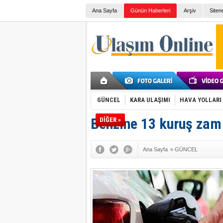
Ana Sayfa
Günün Haberleri
Arşiv
Siten
GÜNCEL
KARA ULAŞIMI
HAVA YOLLARI
Benzine 13 kuruş zam
DİĞER »
Ana Sayfa
»
GÜNCEL