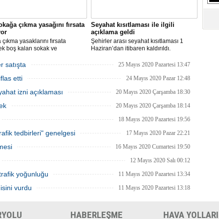
S
Ne
okağa çıkma yasağını fırsata
Seyahat kısıtlaması ile ilgili
yor
açıklama geldi
çıkma yasaklarını fırsata
Şehirler arası seyahat kısıtlaması 1
A
ek boş kalan sokak ve
Haziran’dan itibaren kaldırıldı.
"L
rde rahat çalışma imkanı
Gelişmelere göre olası bir olumsuzlukta
an İBB, bu hafta sonu, şimdiye
bazı şehirler için seyahat kısıtlaması
r satışta
25 Mayıs 2020 Pazartesi 13:47
 en yüksek sayıdaki personeliyle
getirilmesi tekrar gözden geçirilebilir.
las etti
nda olacak.
M
24 Mayıs 2020 Pazar 12:48
Ba
ahat izni açıklaması
20 Mayıs 2020 Çarşamba 18:30
ek
20 Mayıs 2020 Çarşamba 18:14
18 Mayıs 2020 Pazartesi 19:56
afik tedbirleri" genelgesi
17 Mayıs 2020 Pazar 22:21
mesi
16 Mayıs 2020 Cumartesi 19:50
12 Mayıs 2020 Salı 00:12
trafik yoğunluğu
11 Mayıs 2020 Pazartesi 13:34
isini vurdu
11 Mayıs 2020 Pazartesi 13:18
RYOLU
HABERLEŞME
HAVA YOLLARI