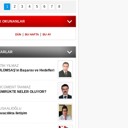
Bilinmeyen 
İşte Meclis'e giren 
nleriyle İstanbul 
600 milletvekilinin 
1
2
3
4
5
6
7
8
Adaları
listesi
K OKUNANLAR
|
|
DÜN
BU HAFTA
BU AY
ZARLAR
TİH YILMAZ
LOMSAŞ'ın Başarısı ve Hedefleri
RCÜMENT TAHMAZ
ÜMRÜKTE NELER OLUYOR?
USA ALİOĞLU
vacılıkta iletişim