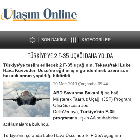
SON DAKİKA
KATEGORİLER
TÜRKİYE'YE 2 F-35 UÇAĞI DAHA YOLDA
Türkiye'ye teslim edilecek 2 F-35 uçağının, Teksas'taki Luke
Hava Kuvvetleri Üssü'ne eğitim için gönderilmek üzere son
hazırlıklarının yapıldığı bildirildi.
20 Mart 2019 Çarşamba 09:44
ABD Savunma Bakanlığı
na bağlı
Müşterek Taarruz Uçağı (JSF) Program
Ofisi Sözcüsü Joe
DellaVedova,
Türkiye'nin F-35
programı
na ilişkin AA muhabirine
açıklamalarda bulundu.
Türkiye'nin şu anda Luke Hava Üssü'nde iki F-35A uçağının