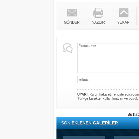
UYARI:
Küfür, hakaret, rencide edici cümle
Türkçe karakter kullanılmayan ve büyük 
Bu hab
SON EKLENEN
GALERİLER