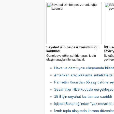
koronavirüse karşı tüm önlemleri alarak
2 hazir
tarifeli yolcu seferlerine hizmet vermeye
seferle
başladı.
Seyahat izin belgesi zorunluluğu
İBB, s
kaldırıldı
çeviri
Genelgeye göre, şehirler arası toplu
Sokağa 
ulaşım araçları ile yapılacak
çevirer
yolculuklarda, seyahat izin belgesi alma
caddele
zorunluluğu yürürlükten kaldırıldı.
yakalay
Hava ve demir yolu ulaşımında biletle
kadarki
Amerikan araç kiralama şirketi Hertz if
iş başı
Fahrettin Koca'dan 65 yaş üstüne sey
Seyahatler HES koduyla gerçekleşec
15 il için seyahat kısıtlaması uzatıldı
İçişleri Bakanlığı'ndan "yaz mevsimi tr
İzmir toplu ulaşımda korona düzenle