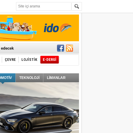
t edecek
ÇEVRE
LOJİSTİK
E-DERGİ
ğlayacak
OMOTİV
TEKNOLOJİ
LİMANLAR
i