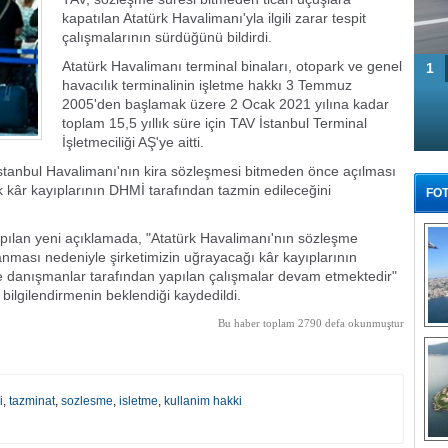
kapatılan Atatürk Havalimanı'yla ilgili zarar tespit
çalışmalarının sürdüğünü bildirdi.
Atatürk Havalimanı terminal binaları, otopark ve genel
1
havacılık terminalinin işletme hakkı 3 Temmuz
2005'den başlamak üzere 2 Ocak 2021 yılına kadar
toplam 15,5 yıllık süre için TAV İstanbul Terminal
İşletmeciliği AŞ'ye aitti.
İstanbul Havalimanı'nın kira sözleşmesi bitmeden önce açılması
âr kayıplarının DHMİ tarafından tazmin edileceğini
FOT
apılan yeni açıklamada, "Atatürk Havalimanı'nın sözleşme
nması nedeniyle şirketimizin uğrayacağı kâr kayıplarının
ve danışmanlar tarafından yapılan çalışmalar devam etmektedir"
n bilgilendirmenin beklendiği kaydedildi.
Bu haber toplam 2790 defa okunmuştur
Tü
i
,
tazminat
,
sozlesme
,
isletme
,
kullanim hakki