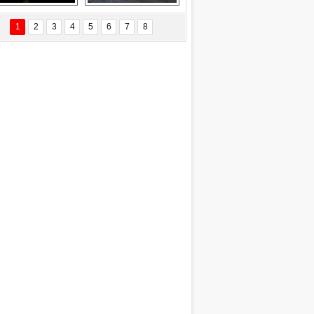
EÇİL ÖZYANIK
Delta uçağına 
Ford Focus RS 
 Değişti?
yıldırım çarptı
(2015)
1
2
3
4
5
6
7
8
DNAN SAKA
iman Kenti Aliağa"
ERİÇ KÖYATASI
yraksız Vatan !