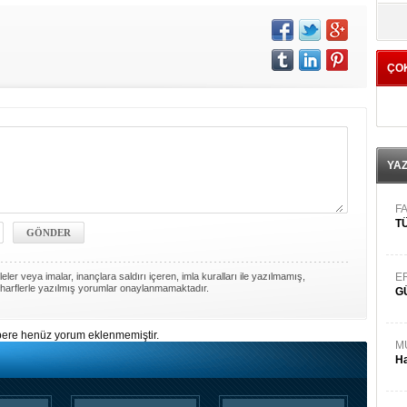
yö
ÇO
YA
FA
TÜ
ler veya imalar, inançlara saldırı içeren, imla kuralları ile yazılmamış,
E
harflerle yazılmış yorumlar onaylanmamaktadır.
G
ere henüz yorum eklenmemiştir.
M
Ha