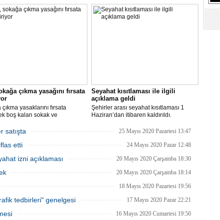
an itibariyle de bünyesinde
şehirlerarası yolcu taşımacılığında
S
rini kademeli olarak başlatacak.
yüzde 50 kapasite kullanma
Ne
zorunluluğunu kaldırdı.
A
"L
M
Ba
okağa çıkma yasağını fırsata
Seyahat kısıtlaması ile ilgili
yor
açıklama geldi
çıkma yasaklarını fırsata
Şehirler arası seyahat kısıtlaması 1
ek boş kalan sokak ve
Haziran’dan itibaren kaldırıldı.
rde rahat çalışma imkanı
Gelişmelere göre olası bir olumsuzlukta
an İBB, bu hafta sonu, şimdiye
bazı şehirler için seyahat kısıtlaması
r satışta
25 Mayıs 2020 Pazartesi 13:47
 en yüksek sayıdaki personeliyle
getirilmesi tekrar gözden geçirilebilir.
las etti
nda olacak.
24 Mayıs 2020 Pazar 12:48
ahat izni açıklaması
20 Mayıs 2020 Çarşamba 18:30
ek
20 Mayıs 2020 Çarşamba 18:14
18 Mayıs 2020 Pazartesi 19:56
afik tedbirleri" genelgesi
17 Mayıs 2020 Pazar 22:21
mesi
16 Mayıs 2020 Cumartesi 19:50