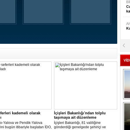
Bİ
Cu
ka
Ah
Ku
M
Ku
VİD
M.
Ya
Mu
Si
A
ferleri kademeli olarak
İçişleri Bakanlığı'ndan tolplu
Ge
ı
taşımaya ait düzenleme
pı-Yalova ve Pendik-Yalova
İçişleri Bakanlığı, 81 valiliğine
rini bugün itibariyle başlatan İDO,
gönderdiği genelgede şehiriçi ve