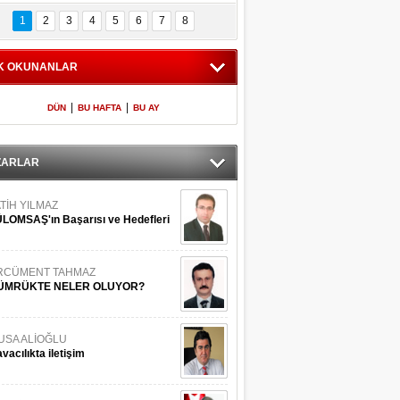
Bilinmeyen 
İşte Meclis'e giren 
nleriyle İstanbul 
600 milletvekilinin 
1
2
3
4
5
6
7
8
Adaları
listesi
K OKUNANLAR
|
|
DÜN
BU HAFTA
BU AY
ZARLAR
TİH YILMAZ
LOMSAŞ'ın Başarısı ve Hedefleri
RCÜMENT TAHMAZ
ÜMRÜKTE NELER OLUYOR?
USA ALİOĞLU
vacılıkta iletişim