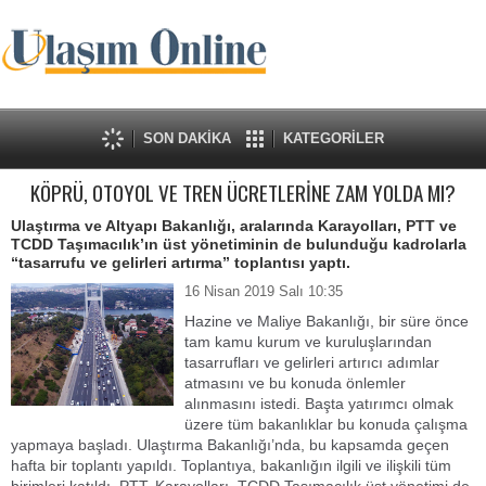
SON DAKİKA
KATEGORİLER
KÖPRÜ, OTOYOL VE TREN ÜCRETLERİNE ZAM YOLDA MI?
Ulaştırma ve Altyapı Bakanlığı, aralarında Karayolları, PTT ve
TCDD Taşımacılık’ın üst yönetiminin de bulunduğu kadrolarla
“tasarrufu ve gelirleri artırma” toplantısı yaptı.
16 Nisan 2019 Salı 10:35
Hazine ve Maliye Bakanlığı, bir süre önce
tam kamu kurum ve kuruluşlarından
tasarrufları ve gelirleri artırıcı adımlar
atmasını ve bu konuda önlemler
alınmasını istedi. Başta yatırımcı olmak
üzere tüm bakanlıklar bu konuda çalışma
yapmaya başladı. Ulaştırma Bakanlığı’nda, bu kapsamda geçen
hafta bir toplantı yapıldı. Toplantıya, bakanlığın ilgili ve ilişkili tüm