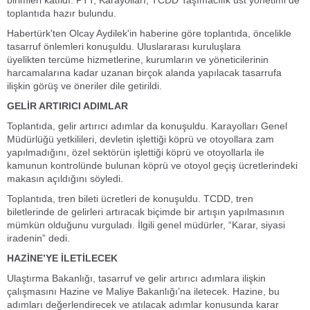
birimleri katıldı. PTT, Karayolları, TCDD Taşımacılık üst yönetimi de
toplantıda hazır bulundu.
Habertürk'ten Olcay Aydilek'in haberine göre toplantıda, öncelikle
tasarruf önlemleri konuşuldu. Uluslararası kuruluşlara
üyelikten tercüme hizmetlerine, kurumların ve yöneticilerinin
harcamalarına kadar uzanan birçok alanda yapılacak tasarrufa
ilişkin görüş ve öneriler dile getirildi.
GELİR ARTIRICI ADIMLAR
Toplantıda, gelir artırıcı adımlar da konuşuldu. Karayolları Genel
Müdürlüğü yetkilileri, devletin işlettiği köprü ve otoyollara zam
yapılmadığını, özel sektörün işlettiği köprü ve otoyollarla ile
kamunun kontrolünde bulunan köprü ve otoyol geçiş ücretlerindeki
makasın açıldığını söyledi.
Toplantıda, tren bileti ücretleri de konuşuldu. TCDD, tren
biletlerinde de gelirleri artıracak biçimde bir artışın yapılmasının
mümkün olduğunu vurguladı. İlgili genel müdürler, “Karar, siyasi
iradenin” dedi.
HAZİNE’YE İLETİLECEK
Ulaştırma Bakanlığı, tasarruf ve gelir artırıcı adımlara ilişkin
çalışmasını Hazine ve Maliye Bakanlığı’na iletecek. Hazine, bu
adımları değerlendirecek ve atılacak adımlar konusunda karar