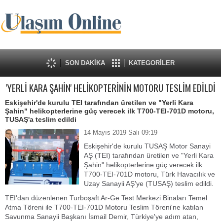
SON DAKİKA
KATEGORİLER
'YERLİ KARA ŞAHİN' HELİKOPTERİNİN MOTORU TESLİM EDİLDİ
Eskişehir'de kurulu TEI tarafından üretilen ve "Yerli Kara
Şahin" helikopterlerine güç verecek ilk T700-TEI-701D motoru,
TUSAŞ'a teslim edildi
14 Mayıs 2019 Salı 09:19
Eskişehir'de kurulu TUSAŞ Motor Sanayi
AŞ (TEI) tarafından üretilen ve "Yerli Kara
Şahin" helikopterlerine güç verecek ilk
T700-TEI-701D motoru, Türk Havacılık ve
Uzay Sanayii AŞ'ye (TUSAŞ) teslim edildi.
TEI'dan düzenlenen Turboşaft Ar-Ge Test Merkezi Binaları Temel
Atma Töreni ile T700-TEI-701D Motoru Teslim Töreni'ne katılan
Savunma Sanayii Başkanı İsmail Demir, Türkiye'ye adım atan,