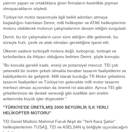
yatırım yapan ve ortaklıklara giren firmaların kesinlikle pişman
olmayacaklarını söyledi.
Türkiye'nin motor tasarımıyla ilgili belirli adımları atmaya
başladığını hatırlatan Demir, milli helikopter ve ATAK helikopterinin
motoru olabilecek motorun çalışmalarının devam ettiğini vurguladı.
Demir, bu tür çalışmaların uzun süre aldığını dile getirerek, bu
süreçte hızlı, çevik ve atak olmaları gerektiğine işaret etti.
Ülkenin sadece turboşaft motora değil, turboprop, turbojet ve
turbofanlara da ihtiyacı olduğunu belirten Demir, şöyle konuştu:
"Bu konuda gerekli irade, enerji ve potansiyel mevcut. TEI çok
yetenekli bir üretim şirketi olmakla beraber tasarım faaliyetlerini ve
kabiliyetlerini de geliştirdi. Milli olarak kurduğu TR Motor şirketimiz
tasarım faaliyetleri ve Türkiye'nin gelecekte milli motor tasarım
merkezi olması açısından da önemli rol alacaktır. Ayrıca TEI gibi
şirketlerimize de destek vereceği gibi özellikle seri üretim
anlamında büyük işler düşecektir."
"TÜRKİYE'DE ÜRETİLMİŞ 2000 BEYGİRLİK İLK YERLİ
HELİKOPTER MOTORU"
TEI Genel Müdürü Mahmut Faruk Akşit de "Yerli Kara Şahin"
helikopterlerinin TUSAŞ, TEI ve ASELSAN iş birliğiyle uçurulacağını