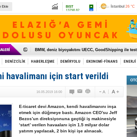
13798.82
e Ekle
Ankara
31 °C
Altın
6490.3
Dolar
47.5866
Euro
54.9577
Galataport Projesi'nde sona yaklaşıldı
BMW, deniz biyoyakıtını UECC, GoodShipping ile tes
Kiralık minibüse talep artışı var
VW'de üst düzey atama
Ünye Limanı Türkiye'yi lider yapacak
DENİZCİLİK
HABERLEŞME
DEMİRYOLU
EKONOMİ-FİNANS
ENERJİ
Türkiye’nin en değerli markası yine THY
İzmir-Antalya seyahat süresi 3 saate inecek
i havalimanı için start verildi
Osmanlı'nın projesi ülkeye milyarlarca dolar gelir sa
OT
Otomotivde üretim artıyor, satış beklentileri yükseldi
Toyota Türkiye, 800 kişi istihdam edecek
16.05.2019 16:00
Otomobil ihracatı mayıs ayında yüzde 56 azaldı
HAVAŞ 21 havalimanında hizmete başladı
İran'a ait yük gemisi Irak karasularında battı
E-ticaret devi Amazon, kendi havalimanını inşa
'Jet uçak' çözümü ile gemi ihracatına hareketlilik geld
etmek için düğmeye bastı. Amazon CEO’su Jeff
Rus savaş gemisi Çanakkale Boğazı’ndan geçti
Bezos’un direksiyonuna geçtiği iş makinesiyle
‘start’ verilen havaalanı için 1.5 milyar dolar
yatırım yapılacak, 2 bin kişi işe alınacak.