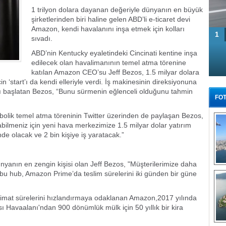
1 trilyon dolara dayanan değeriyle dünyanın en büyük
şirketlerinden biri haline gelen ABD’li e-ticaret devi
Amazon, kendi havalanını inşa etmek için kolları
1
sıvadı.
ABD’nin Kentucky eyaletindeki Cincinati kentine inşa
edilecek olan havalimanının temel atma törenine
katılan Amazon CEO’su Jeff Bezos, 1.5 milyar dolara
n ‘start’ı da kendi elleriyle verdi. İş makinesinin direksiyonuna
nı başlatan Bezos, “Bunu sürmenin eğlenceli olduğunu tahmin
FOT
mbolik temel atma töreninin Twitter üzerinden de paylaşan Bezos,
alabilmeniz için yeni hava merkezimize 1.5 milyar dolar yatırım
e olacak ve 2 bin kişiye iş yaratacak.”
dünyanın en zengin kişisi olan Jeff Bezos, "Müşterilerimize daha
Tü
bu hub, Amazon Prime’da teslim sürelerini iki günden bir güne
teslimat sürelerini hızlandırmaya odaklanan Amazon,2017 yılında
ı Havaalanı'ndan 900 dönümlük mülk için 50 yıllık bir kira