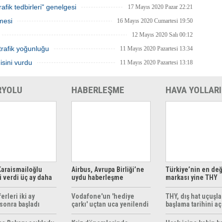
afik tedbirleri" genelgesi
17 Mayıs 2020 Pazar 22:21
mesi
16 Mayıs 2020 Cumartesi 19:50
12 Mayıs 2020 Salı 00:12
trafik yoğunluğu
11 Mayıs 2020 Pazartesi 13:34
isini vurdu
11 Mayıs 2020 Pazartesi 13:18
RYOLU
HABERLEŞME
HAVA YOLLARI
araismailoğlu
Airbus, Avrupa Birliği’ne
Türkiye’nin en değ
 verdi üç ay daha
uydu haberleşme
markası yine THY
z
çözümleri sunuyor
erleri iki ay
Vodafone'un 'hediye
THY, dış hat uçuşla
sonra başladı
çarkı' uçtan uca yenilendi
başlama tarihini aç