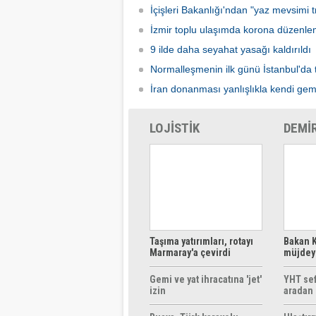
İçişleri Bakanlığı'ndan "yaz mevsimi tr
İzmir toplu ulaşımda korona düzenle
9 ilde daha seyahat yasağı kaldırıldı
Normalleşmenin ilk günü İstanbul'da 
İran donanması yanlışlıkla kendi gem
LOJİSTİK
DEMİ
Taşıma yatırımları, rotayı
Bakan K
Marmaray'a çevirdi
müjdeyi
ücretsi
Gemi ve yat ihracatına 'jet'
YHT sef
izin
aradan 