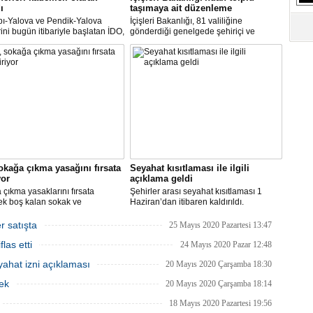
S
ı
taşımaya ait düzenleme
Ne
pı-Yalova ve Pendik-Yalova
İçişleri Bakanlığı, 81 valiliğine
rini bugün itibariyle başlatan İDO,
gönderdiği genelgede şehiriçi ve
an itibariyle de bünyesinde
şehirlerarası yolcu taşımacılığında
rini kademeli olarak başlatacak.
yüzde 50 kapasite kullanma
A
zorunluluğunu kaldırdı.
"L
M
Ba
okağa çıkma yasağını fırsata
Seyahat kısıtlaması ile ilgili
yor
açıklama geldi
çıkma yasaklarını fırsata
Şehirler arası seyahat kısıtlaması 1
ek boş kalan sokak ve
Haziran’dan itibaren kaldırıldı.
rde rahat çalışma imkanı
Gelişmelere göre olası bir olumsuzlukta
an İBB, bu hafta sonu, şimdiye
bazı şehirler için seyahat kısıtlaması
r satışta
25 Mayıs 2020 Pazartesi 13:47
 en yüksek sayıdaki personeliyle
getirilmesi tekrar gözden geçirilebilir.
las etti
nda olacak.
24 Mayıs 2020 Pazar 12:48
ahat izni açıklaması
20 Mayıs 2020 Çarşamba 18:30
ek
20 Mayıs 2020 Çarşamba 18:14
18 Mayıs 2020 Pazartesi 19:56