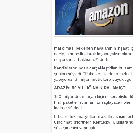
mal olması beklenen havalanının inşaati içi
geçip, sembolik olarak inşaat çalışmaları
ediyorsanız, haklısınız!” dedi.
Kendisi tarafından gerçekleştirilen bu se
şunları söyledi: “Paketlerinizi daha hızlı 
yapıyoruz. 3 milyon metrekare büyüklüğünd
ARAZİYİ 50 YILLIĞINA KİRALAMIŞTI
150 milyar doları aşan kişisel servetiyle 
hızlı paketler sunmamızı sağlayacak olan 
indirecek” dedi.
E-ticaretteki maliyetlerini azaltmak için 
Cincinnati (Northern Kentucky) Uluslararas
sözleşmesini yapmıştı.