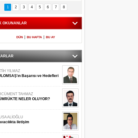
Bilinmeyen 
İşte Meclis'e giren 
nleriyle İstanbul 
600 milletvekilinin 
1
2
3
4
5
6
7
8
Adaları
listesi
K OKUNANLAR
|
|
DÜN
BU HAFTA
BU AY
ZARLAR
TİH YILMAZ
LOMSAŞ'ın Başarısı ve Hedefleri
RCÜMENT TAHMAZ
ÜMRÜKTE NELER OLUYOR?
USA ALİOĞLU
vacılıkta iletişim