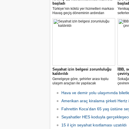
başladı
başlad
Türkiye’nin köklü yer hizmetleri markası
Yenika
Havaş geçiş döneminin ardından
seferle
koronavirüse karşı tüm önlemleri alarak
2 hazir
tarifeli yolcu seferlerine hizmet vermeye
seferle
başladı.
Seyahat izin belgesi zorunluluğu
İBB, s
kaldırıldı
çeviri
Genelgeye göre, şehirler arası toplu
Sokağa 
ulaşım araçları ile yapılacak
çevirer
yolculuklarda, seyahat izin belgesi alma
caddele
zorunluluğu yürürlükten kaldırıldı.
yakalay
Hava ve demir yolu ulaşımında biletle
kadarki
Amerikan araç kiralama şirketi Hertz if
iş başı
Fahrettin Koca'dan 65 yaş üstüne sey
Seyahatler HES koduyla gerçekleşec
15 il için seyahat kısıtlaması uzatıldı