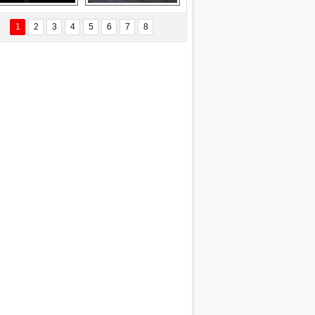
EÇİL ÖZYANIK
Delta uçağına 
Ford Focus RS 
 Değişti?
yıldırım çarptı
(2015)
1
2
3
4
5
6
7
8
DNAN SAKA
iman Kenti Aliağa"
ERİÇ KÖYATASI
yraksız Vatan !