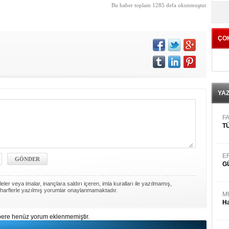
Bu haber toplam 1285 defa okunmuştur
yö
ÇO
YA
FA
TÜ
E
G
ler veya imalar, inançlara saldırı içeren, imla kuralları ile yazılmamış,
harflerle yazılmış yorumlar onaylanmamaktadır.
M
Ha
ere henüz yorum eklenmemiştir.