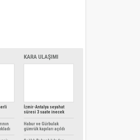
KARA ULAŞIMI
erli
İzmir-Antalya seyahat
süresi 3 saate inecek
rının
Habur ve Gürbulak
ıkladı
gümrük kapıları açıldı