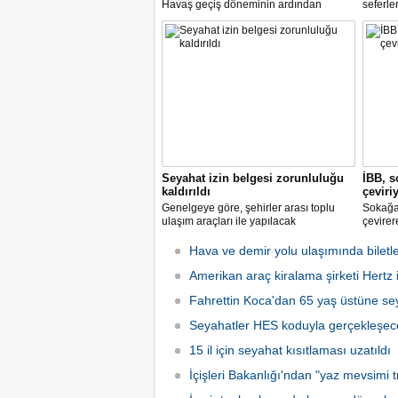
Havaş geçiş döneminin ardından
seferle
koronavirüse karşı tüm önlemleri alarak
2 hazir
tarifeli yolcu seferlerine hizmet vermeye
seferle
başladı.
Seyahat izin belgesi zorunluluğu
İBB, s
kaldırıldı
çeviri
Genelgeye göre, şehirler arası toplu
Sokağa 
ulaşım araçları ile yapılacak
çevirer
yolculuklarda, seyahat izin belgesi alma
caddele
zorunluluğu yürürlükten kaldırıldı.
yakalay
Hava ve demir yolu ulaşımında biletle
kadarki
Amerikan araç kiralama şirketi Hertz if
iş başı
Fahrettin Koca'dan 65 yaş üstüne sey
Seyahatler HES koduyla gerçekleşec
15 il için seyahat kısıtlaması uzatıldı
İçişleri Bakanlığı'ndan "yaz mevsimi tr