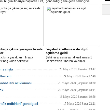
rini bugün itibariyle başlatan İDO,
gönderdiği genelgede şehiriçi ve
an itibariyle de bünyesinde
şehirlerarası yolcu taşımacılığında
rini kademeli olarak başlatacak.
yüzde 50 kapasite kullanma
zorunluluğunu kaldırdı.
okağa çıkma yasağını fırsata
Seyahat kısıtlaması ile ilgili
yor
açıklama geldi
çıkma yasaklarını fırsata
Şehirler arası seyahat kısıtlaması 1
ek boş kalan sokak ve
Haziran’dan itibaren kaldırıldı.
rde rahat çalışma imkanı
Gelişmelere göre olası bir olumsuzlukta
an İBB, bu hafta sonu, şimdiye
bazı şehirler için seyahat kısıtlaması
r satışta
25 Mayıs 2020 Pazartesi 13:47
 en yüksek sayıdaki personeliyle
getirilmesi tekrar gözden geçirilebilir.
las etti
nda olacak.
24 Mayıs 2020 Pazar 12:48
ahat izni açıklaması
20 Mayıs 2020 Çarşamba 18:30
ek
20 Mayıs 2020 Çarşamba 18:14
18 Mayıs 2020 Pazartesi 19:56
afik tedbirleri" genelgesi
17 Mayıs 2020 Pazar 22:21