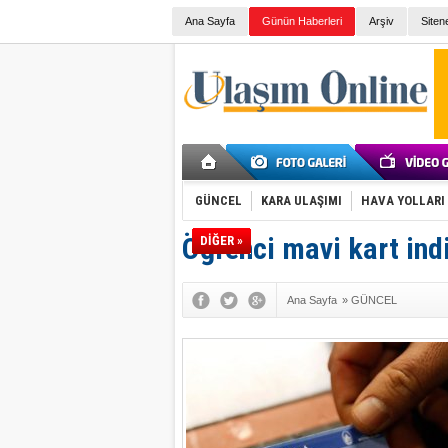
Ana Sayfa
Günün Haberleri
Arşiv
Siten
GÜNCEL
KARA ULAŞIMI
HAVA YOLLARI
Öğrenci mavi kart in
DİĞER »
Ana Sayfa
»
GÜNCEL