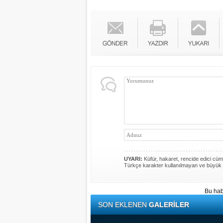
UYARI:
Küfür, hakaret, rencide edici cümle
Türkçe karakter kullanılmayan ve büyük 
Bu hab
SON EKLENEN
GALERİLER