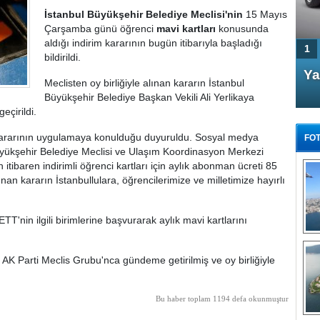
İstanbul Büyükşehir Belediye Meclisi'nin
15 Mayıs
Çarşamba günü öğrenci
mavi kartları
konusunda
aldığı indirim kararının bugün itibarıyla başladığı
1
bildirildi.
4 Kapılı AMG GT Coupe
Ya
Meclisten oy birliğiyle alınan kararın İstanbul
Türkiye'de satışa çıktı
Büyükşehir Belediye Başkan Vekili Ali Yerlikaya
eçirildi.
m kararının uygulamaya konulduğu duyuruldu. Sosyal medya
FOT
yükşehir Belediye Meclisi ve Ulaşım Koordinasyon Merkezi
ibaren indirimli öğrenci kartları için aylık abonman ücreti 85
lınan kararın İstanbullulara, öğrencilerimize ve milletimize hayırlı
FA
T'nin ilgili birimlerine başvurarak aylık mavi kartlarını
TÜ
Tü
 AK Parti Meclis Grubu'nca gündeme getirilmiş ve oy birliğiyle
E
G
Bu haber toplam 1194 defa okunmuştur