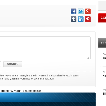
M
yö
Ha
ÇO
Bİ
Cu
ka
Ah
Ku
YA
M
Ku
M.
ler veya imalar, inançlara saldırı içeren, imla kuralları ile yazılmamış,
Ya
harflerle yazılmış yorumlar onaylanmamaktadır.
Mu
ere henüz yorum eklenmemiştir.
Si