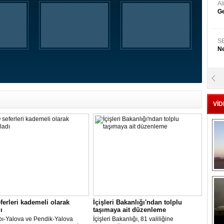
A
Ge
S
Ne
A
"L
VİD
M
Ba
ferleri kademeli olarak
İçişleri Bakanlığı'ndan tolplu
ı
taşımaya ait düzenleme
pı-Yalova ve Pendik-Yalova
İçişleri Bakanlığı, 81 valiliğine