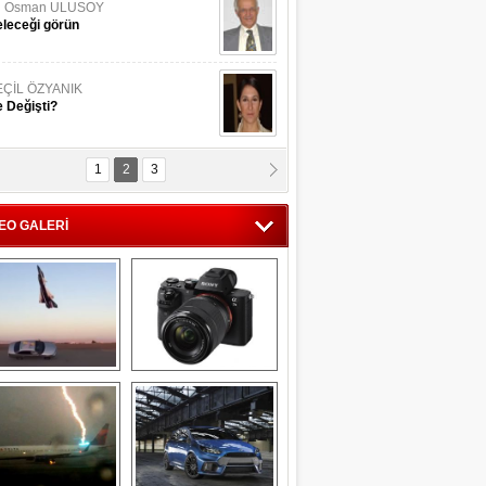
li Osman ULUSOY
leceği görün
EÇİL ÖZYANIK
 Değişti?
1
2
3
DNAN SAKA
iman Kenti Aliağa"
EO GALERİ
ERİÇ KÖYATASI
yraksız Vatan !
Savaş uçağı 
Sony Alpha 7R II ön 
pilotundan 
inceleme
muhteşem gösteri