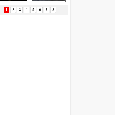
Delta uçağına 
Ford Focus RS 
yıldırım çarptı
(2015)
1
2
3
4
5
6
7
8