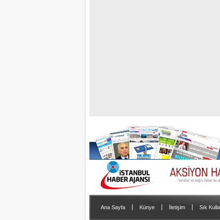
|
|
|
Ana Sayfa
Künye
İletişim
Sık Kulla