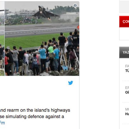
yö
ÇO
YA
FA
TÜ
E
G
M
Ha