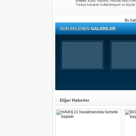
UYARI:
Küfür, hakaret, rencide edici cümle
Türkçe karakter kullanılmayan ve büyük 
Bu hab
SON EKLENEN
GALERİLER
Diğer Haberler