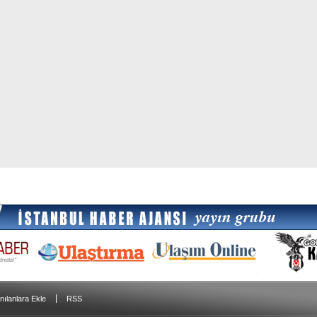
|
nılanlara Ekle
RSS