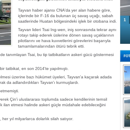
Tayvan haber ajansı CNA'da yer alan habere göre,
içlerinde bir F-16 da bulunan üç savaş uçağı, sabah
1
saatlerinde Huatan bölgesindeki işlek bir otobana indi.
Tayvan lideri Tsai Ing-wen, iniş sonrasında tekrar aynı
rotayı takip ederek üslerine dönen savaş uçaklarının
pilotlarını ve hava kuvvetlerini görevlerini başarıyla
tamamlamalarından ötürü tebrik etti.
nde tanımlayan Tsai, bu tip tatbikatların askeri gücü göstermesi
FOT
ir tatbikat, en son 2014'te yapılmıştı.
lmesi üzerine bazı hükümet üyeleri, Tayvan'a kaçarak adada
larak da adlandırdıkları Tayvan'ı kurmuşlardı.
 etmemişti.
Tü
yerek Çin'i uluslararası toplumda sadece kendilerinin temsil
ık ilan etmesi halinde askeri güçle müdahale edebileceğini
r yıl milyarlarca dolarlık silah satıyor.