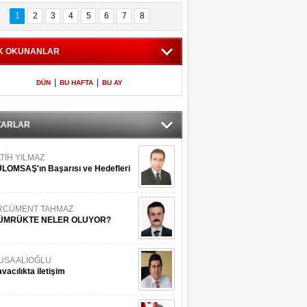
Bilinmeyen 
İşte Meclis'e giren 
nleriyle İstanbul 
600 milletvekilinin 
1
2
3
4
5
6
7
8
Adaları
listesi
K OKUNANLAR
|
|
DÜN
BU HAFTA
BU AY
ZARLAR
TİH YILMAZ
LOMSAŞ'ın Başarısı ve Hedefleri
RCÜMENT TAHMAZ
ÜMRÜKTE NELER OLUYOR?
USA ALİOĞLU
vacılıkta iletişim