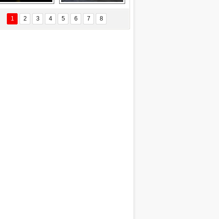
EÇİL ÖZYANIK
Delta uçağına 
Ford Focus RS 
 Değişti?
yıldırım çarptı
(2015)
1
2
3
4
5
6
7
8
DNAN SAKA
iman Kenti Aliağa"
ERİÇ KÖYATASI
yraksız Vatan !