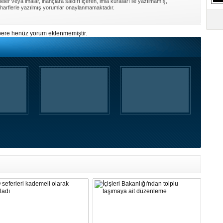
ler veya imalar, inançlara saldırı içeren, imla kuralları ile yazılmamış,
S
harflerle yazılmış yorumlar onaylanmamaktadır.
Ne
ere henüz yorum eklenmemiştir.
A
"L
M
Ba