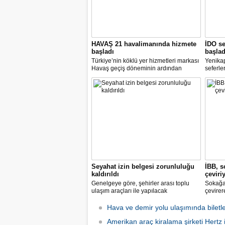
HAVAŞ 21 havalimanında hizmete
İDO se
başladı
başlad
Türkiye’nin köklü yer hizmetleri markası
Yenika
Havaş geçiş döneminin ardından
seferle
koronavirüse karşı tüm önlemleri alarak
2 hazir
tarifeli yolcu seferlerine hizmet vermeye
seferle
başladı.
Seyahat izin belgesi zorunluluğu
İBB, s
kaldırıldı
çeviri
Genelgeye göre, şehirler arası toplu
Sokağa 
ulaşım araçları ile yapılacak
çevirer
yolculuklarda, seyahat izin belgesi alma
caddele
zorunluluğu yürürlükten kaldırıldı.
yakalay
Hava ve demir yolu ulaşımında biletle
kadarki
Amerikan araç kiralama şirketi Hertz if
iş başı