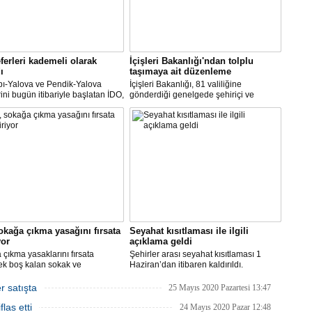
ferleri kademeli olarak
İçişleri Bakanlığı'ndan tolplu
ı
taşımaya ait düzenleme
pı-Yalova ve Pendik-Yalova
İçişleri Bakanlığı, 81 valiliğine
rini bugün itibariyle başlatan İDO,
gönderdiği genelgede şehiriçi ve
an itibariyle de bünyesinde
şehirlerarası yolcu taşımacılığında
rini kademeli olarak başlatacak.
yüzde 50 kapasite kullanma
zorunluluğunu kaldırdı.
okağa çıkma yasağını fırsata
Seyahat kısıtlaması ile ilgili
yor
açıklama geldi
çıkma yasaklarını fırsata
Şehirler arası seyahat kısıtlaması 1
ek boş kalan sokak ve
Haziran’dan itibaren kaldırıldı.
rde rahat çalışma imkanı
Gelişmelere göre olası bir olumsuzlukta
an İBB, bu hafta sonu, şimdiye
bazı şehirler için seyahat kısıtlaması
r satışta
25 Mayıs 2020 Pazartesi 13:47
 en yüksek sayıdaki personeliyle
getirilmesi tekrar gözden geçirilebilir.
las etti
nda olacak.
24 Mayıs 2020 Pazar 12:48