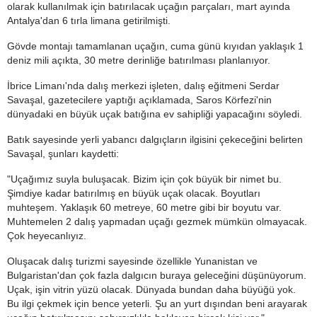
olarak kullanılmak için batırılacak uçağın parçaları, mart ayında
Antalya'dan 6 tırla limana getirilmişti.
Gövde montajı tamamlanan uçağın, cuma günü kıyıdan yaklaşık 1
deniz mili açıkta, 30 metre derinliğe batırılması planlanıyor.
İbrice Limanı'nda dalış merkezi işleten, dalış eğitmeni Serdar
Savaşal, gazetecilere yaptığı açıklamada, Saros Körfezi'nin
dünyadaki en büyük uçak batığına ev sahipliği yapacağını söyledi.
Batık sayesinde yerli yabancı dalgıçların ilgisini çekeceğini belirten
Savaşal, şunları kaydetti:
"Uçağımız suyla buluşacak. Bizim için çok büyük bir nimet bu.
Şimdiye kadar batırılmış en büyük uçak olacak. Boyutları
muhteşem. Yaklaşık 60 metreye, 60 metre gibi bir boyutu var.
Muhtemelen 2 dalış yapmadan uçağı gezmek mümkün olmayacak.
Çok heyecanlıyız.
Oluşacak dalış turizmi sayesinde özellikle Yunanistan ve
Bulgaristan'dan çok fazla dalgıcın buraya geleceğini düşünüyorum.
Uçak, işin vitrin yüzü olacak. Dünyada bundan daha büyüğü yok.
Bu ilgi çekmek için bence yeterli. Şu an yurt dışından beni arayarak