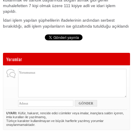
kullanmak ve sandık başlarında slogan atmak gibi genel
muhalefetten 7 kişi olmak üzere 111 kişiye adli ve idari işlem
yapıldı.
İdari işlem yapılan şüphelilerin ifadelerinin ardından serbest
bırakıldığı, adli işlem yapılanların ise gözaltında tutulduğu açıklandı
Yorumlar
UYARI:
Küfür, hakaret, rencide edici cümleler veya imalar, inançlara saldırı içeren,
imla kuralları ile yazılmamış,
Türkçe karakter kullanılmayan ve büyük harflerle yazılmış yorumlar
onaylanmamaktadır.