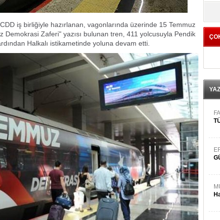
yö
TCDD iş birliğiyle hazırlanan, vagonlarında üzerinde 15 Temmuz
z Demokrasi Zaferi" yazısı bulunan tren, 411 yolcusuyla Pendik
ÇO
ardından Halkalı istikametinde yoluna devam etti.
YA
FA
TÜ
E
G
M
Ha