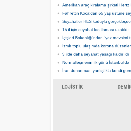
kadarki
Amerikan araç kiralama şirketi Hertz if
iş başı
Fahrettin Koca'dan 65 yaş üstüne sey
Seyahatler HES koduyla gerçekleşec
15 il için seyahat kısıtlaması uzatıldı
İçişleri Bakanlığı'ndan "yaz mevsimi tr
İzmir toplu ulaşımda korona düzenle
9 ilde daha seyahat yasağı kaldırıldı
Normalleşmenin ilk günü İstanbul'da 
İran donanması yanlışlıkla kendi gem
LOJİSTİK
DEMİ