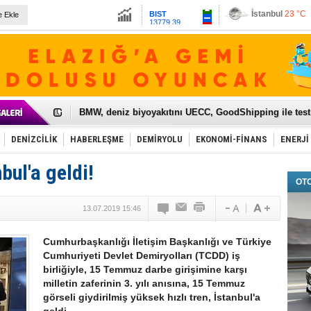
13779.39
Ankara
23 °C
e Ekle
Altın
6659.71
Dolar
47.6792
Euro
55.1259
Galataport Projesi'nde sona yaklaşıldı
BMW, deniz biyoyakıtını UECC, GoodShipping ile tes
Kiralık minibüse talep artışı var
VW'de üst düzey atama
Ünye Limanı Türkiye'yi lider yapacak
DENİZCİLİK
HABERLEŞME
DEMİRYOLU
EKONOMİ-FİNANS
ENERJİ
Türkiye’nin en değerli markası yine THY
İzmir-Antalya seyahat süresi 3 saate inecek
bul'a geldi!
Osmanlı'nın projesi ülkeye milyarlarca dolar gelir sa
OT
Otomotivde üretim artıyor, satış beklentileri yükseldi
Toyota Türkiye, 800 kişi istihdam edecek
13.07.2019 15:46
Otomobil ihracatı mayıs ayında yüzde 56 azaldı
HAVAŞ 21 havalimanında hizmete başladı
İran'a ait yük gemisi Irak karasularında battı
Cumhurbaşkanlığı İletişim Başkanlığı ve Türkiye
'Jet uçak' çözümü ile gemi ihracatına hareketlilik geld
Cumhuriyeti Devlet Demiryolları (TCDD) iş
Rus savaş gemisi Çanakkale Boğazı’ndan geçti
birliğiyle, 15 Temmuz darbe girişimine karşı
milletin zaferinin 3. yılı anısına, 15 Temmuz
görseli giydirilmiş yüksek hızlı tren, İstanbul'a