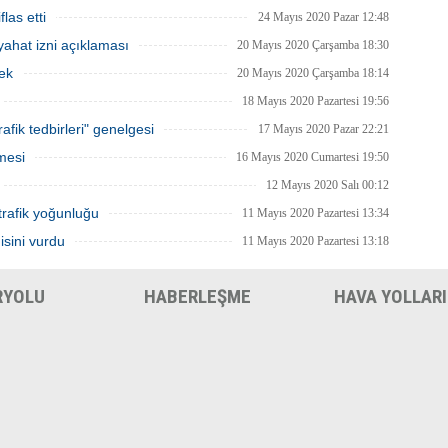
 en yüksek sayıdaki personeliyle
getirilmesi tekrar gözden geçirilebilir.
las etti
nda olacak.
24 Mayıs 2020 Pazar 12:48
ahat izni açıklaması
20 Mayıs 2020 Çarşamba 18:30
ek
20 Mayıs 2020 Çarşamba 18:14
18 Mayıs 2020 Pazartesi 19:56
afik tedbirleri" genelgesi
17 Mayıs 2020 Pazar 22:21
mesi
16 Mayıs 2020 Cumartesi 19:50
12 Mayıs 2020 Salı 00:12
trafik yoğunluğu
11 Mayıs 2020 Pazartesi 13:34
isini vurdu
11 Mayıs 2020 Pazartesi 13:18
RYOLU
HABERLEŞME
HAVA YOLLARI