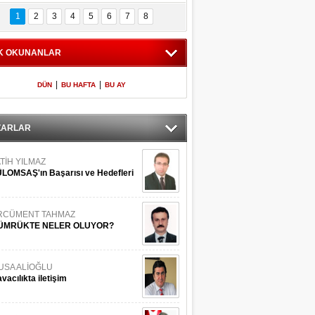
Bilinmeyen 
İşte Meclis'e giren 
nleriyle İstanbul 
600 milletvekilinin 
1
2
3
4
5
6
7
8
Adaları
listesi
K OKUNANLAR
|
|
DÜN
BU HAFTA
BU AY
ZARLAR
TİH YILMAZ
LOMSAŞ'ın Başarısı ve Hedefleri
RCÜMENT TAHMAZ
ÜMRÜKTE NELER OLUYOR?
USA ALİOĞLU
vacılıkta iletişim