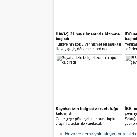
HAVAŞ 21 havalimanında hizmete
İDO se
başladı
başlad
Türkiye’nin köklü yer hizmetleri markası
Yenika
Havaş geçiş döneminin ardından
seferle
koronavirüse karşı tüm önlemleri alarak
2 hazir
tarifeli yolcu seferlerine hizmet vermeye
seferle
başladı.
Seyahat izin belgesi zorunluluğu
İBB, s
kaldırıldı
çeviri
Genelgeye göre, şehirler arası toplu
Sokağa 
ulaşım araçları ile yapılacak
çevirer
yolculuklarda, seyahat izin belgesi alma
caddele
zorunluluğu yürürlükten kaldırıldı.
yakalay
Hava ve demir yolu ulaşımında biletle