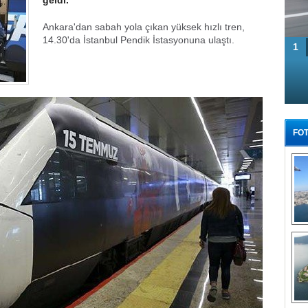
geldi.
Ankara'dan sabah yola çıkan yüksek hızlı tren,
14.30'da İstanbul Pendik İstasyonuna ulaştı.
1
FOT
Tü