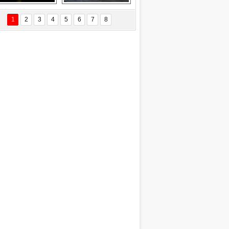
EÇİL ÖZYANIK
Delta uçağına 
Ford Focus RS 
 Değişti?
yıldırım çarptı
(2015)
1
2
3
4
5
6
7
8
DNAN SAKA
iman Kenti Aliağa"
ERİÇ KÖYATASI
yraksız Vatan !