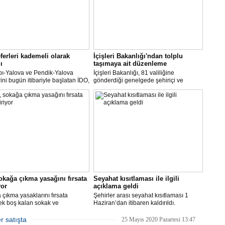
ferleri kademeli olarak
İçişleri Bakanlığı'ndan tolplu
ı
taşımaya ait düzenleme
pı-Yalova ve Pendik-Yalova
İçişleri Bakanlığı, 81 valiliğine
rini bugün itibariyle başlatan İDO,
gönderdiği genelgede şehiriçi ve
an itibariyle de bünyesinde
şehirlerarası yolcu taşımacılığında
rini kademeli olarak başlatacak.
yüzde 50 kapasite kullanma
zorunluluğunu kaldırdı.
okağa çıkma yasağını fırsata
Seyahat kısıtlaması ile ilgili
yor
açıklama geldi
çıkma yasaklarını fırsata
Şehirler arası seyahat kısıtlaması 1
ek boş kalan sokak ve
Haziran’dan itibaren kaldırıldı.
rde rahat çalışma imkanı
Gelişmelere göre olası bir olumsuzlukta
an İBB, bu hafta sonu, şimdiye
bazı şehirler için seyahat kısıtlaması
r satışta
25 Mayıs 2020 Pazartesi 13:47