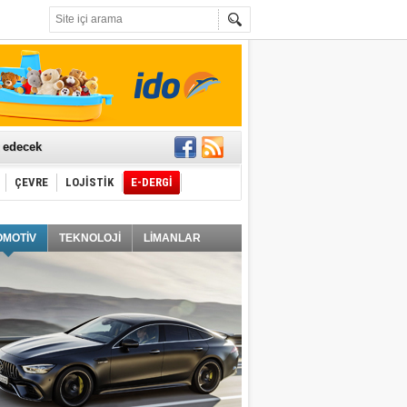
t edecek
ÇEVRE
LOJİSTİK
E-DERGİ
ğlayacak
OMOTİV
TEKNOLOJİ
LİMANLAR
i