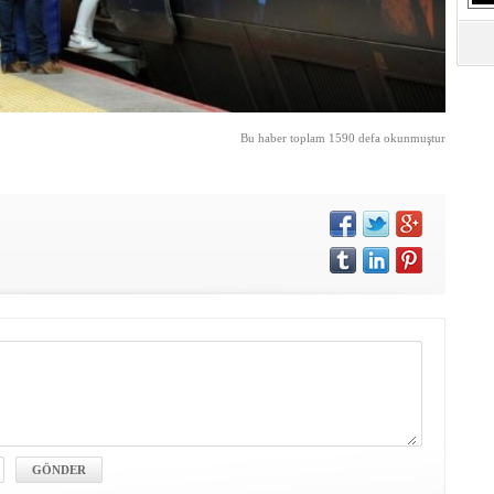
S
Ne
A
"L
Bu haber toplam 1590 defa okunmuştur
M
Ba