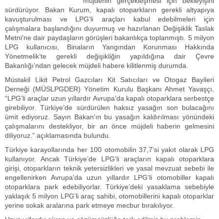
müjdenin gerçekleşmesi için bekleyişini
sürdürüyor. Bakan Kurum, kapalı otoparkların gerekli altyapıya
kavuşturulması ve LPG’li araçları kabul edebilmeleri için
çalışmalara başlandığını duyurmuş ve hazırlanan Değişiklik Taslak
Metni’ne dair paydaşların görüşleri bakanlıkça toplanmıştı. 5 milyon
LPG kullanıcısı, Binaların Yangından Korunması Hakkında
Yönetmelik’te gerekli değişikliğin yapıldığına dair Çevre
Bakanlığı’ndan gelecek müjdeli habere kilitlenmiş durumda.
Müstakil Likit Petrol Gazcıları Kit Satıcıları ve Otogaz Bayileri
Derneği (MÜSLPGDER) Yönetim Kurulu Başkanı Ahmet Yavaşçı,
“LPG’li araçlar uzun yıllardır Avrupa’da kapalı otoparklara serbestçe
girebiliyor. Türkiye’de sürdürülen haksız yasağın son bulacağını
ümit ediyoruz. Sayın Bakan’ın bu yasağın kaldırılması yönündeki
çalışmalarını destekliyor, bir an önce müjdeli haberin gelmesini
diliyoruz.” açıklamasında bulundu.
Türkiye karayollarında her 100 otomobilin 37,7’si yakıt olarak LPG
kullanıyor. Ancak Türkiye’de LPG’li araçların kapalı otoparklara
girişi, otoparkların teknik yetersizlikleri ve yasal mevzuat sebebi ile
engellenirken Avrupa’da uzun yıllardır LPG’li otomobiller kapalı
otoparklara park edebiliyorlar. Türkiye’deki yasaklama sebebiyle
yaklaşık 5 milyon LPG’li araç sahibi, otomobillerini kapalı otoparklar
yerine sokak aralarına park etmeye mecbur bırakılıyor.