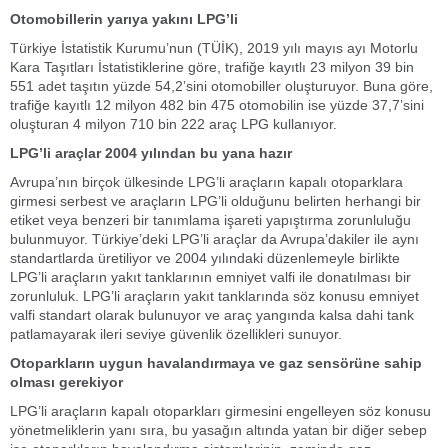
Otomobillerin yarıya yakını LPG’li
Türkiye İstatistik Kurumu’nun (TÜİK), 2019 yılı mayıs ayı Motorlu
Kara Taşıtları İstatistiklerine göre, trafiğe kayıtlı 23 milyon 39 bin
551 adet taşıtın yüzde 54,2’sini otomobiller oluşturuyor. Buna göre,
trafiğe kayıtlı 12 milyon 482 bin 475 otomobilin ise yüzde 37,7’sini
oluşturan 4 milyon 710 bin 222 araç LPG kullanıyor.
LPG’li araçlar 2004 yılından bu yana hazır
Avrupa’nın birçok ülkesinde LPG’li araçların kapalı otoparklara
girmesi serbest ve araçların LPG’li olduğunu belirten herhangi bir
etiket veya benzeri bir tanımlama işareti yapıştırma zorunluluğu
bulunmuyor. Türkiye’deki LPG’li araçlar da Avrupa’dakiler ile aynı
standartlarda üretiliyor ve 2004 yılındaki düzenlemeyle birlikte
LPG’li araçların yakıt tanklarının emniyet valfi ile donatılması bir
zorunluluk. LPG’li araçların yakıt tanklarında söz konusu emniyet
valfi standart olarak bulunuyor ve araç yangında kalsa dahi tank
patlamayarak ileri seviye güvenlik özellikleri sunuyor.
Otoparkların uygun havalandırmaya ve gaz sensörüne sahip
olması gerekiyor
LPG’li araçların kapalı otoparkları girmesini engelleyen söz konusu
yönetmeliklerin yanı sıra, bu yasağın altında yatan bir diğer sebep