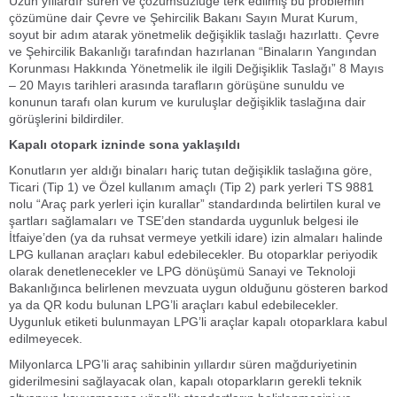
Uzun yıllardır süren ve çözümsüzlüğe terk edilmiş bu problemin
çözümüne dair Çevre ve Şehircilik Bakanı Sayın Murat Kurum,
soyut bir adım atarak yönetmelik değişiklik taslağı hazırlattı. Çevre
ve Şehircilik Bakanlığı tarafından hazırlanan “Binaların Yangından
Korunması Hakkında Yönetmelik ile ilgili Değişiklik Taslağı” 8 Mayıs
– 20 Mayıs tarihleri arasında tarafların görüşüne sunuldu ve
konunun tarafı olan kurum ve kuruluşlar değişiklik taslağına dair
görüşlerini bildirdiler.
Kapalı otopark izninde sona yaklaşıldı
Konutların yer aldığı binaları hariç tutan değişiklik taslağına göre,
Ticari (Tip 1) ve Özel kullanım amaçlı (Tip 2) park yerleri TS 9881
nolu “Araç park yerleri için kurallar” standardında belirtilen kural ve
şartları sağlamaları ve TSE’den standarda uygunluk belgesi ile
İtfaiye’den (ya da ruhsat vermeye yetkili idare) izin almaları halinde
LPG kullanan araçları kabul edebilecekler. Bu otoparklar periyodik
olarak denetlenecekler ve LPG dönüşümü Sanayi ve Teknoloji
Bakanlığınca belirlenen mevzuata uygun olduğunu gösteren barkod
ya da QR kodu bulunan LPG’li araçları kabul edebilecekler.
Uygunluk etiketi bulunmayan LPG’li araçlar kapalı otoparklara kabul
edilmeyecek.
Milyonlarca LPG’li araç sahibinin yıllardır süren mağduriyetinin
giderilmesini sağlayacak olan, kapalı otoparkların gerekli teknik