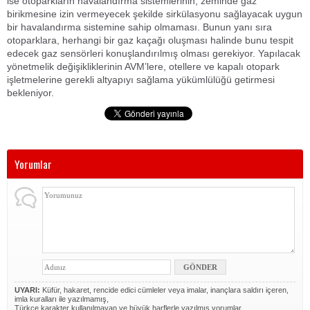
ise otoparkların havalandırma sistemlerinin, zeminde gaz
birikmesine izin vermeyecek şekilde sirkülasyonu sağlayacak uygun
bir havalandırma sistemine sahip olmaması. Bunun yanı sıra
otoparklara, herhangi bir gaz kaçağı oluşması halinde bunu tespit
edecek gaz sensörleri konuşlandırılmış olması gerekiyor. Yapılacak
yönetmelik değişikliklerinin AVM’lere, otellere ve kapalı otopark
işletmelerine gerekli altyapıyı sağlama yükümlülüğü getirmesi
bekleniyor.
Yorumlar
UYARI:
Küfür, hakaret, rencide edici cümleler veya imalar, inançlara saldırı içeren,
imla kuralları ile yazılmamış,
Türkçe karakter kullanılmayan ve büyük harflerle yazılmış yorumlar