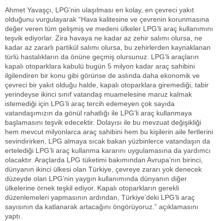
Ahmet Yavaşçı, LPG’nin ulaşılması en kolay, en çevreci yakıt
olduğunu vurgulayarak “Hava kalitesine ve çevrenin korunmasına
değer veren tüm gelişmiş ve medeni ülkeler LPG’li araç kullanımını
teşvik ediyorlar. Zira havaya ne kadar az zehir salımı olursa, ne
kadar az zararlı partikül salımı olursa, bu zehirlerden kaynaklanan
türlü hastalıkların da önüne geçmiş olursunuz. LPG’li araçların
kapalı otoparklara kabulü bugün 5 milyon kadar araç sahibini
ilgilendiren bir konu gibi görünse de aslında daha ekonomik ve
çevreci bir yakıt olduğu halde, kapalı otoparklara giremediği, tabir
yerindeyse ikinci sınıf vatandaş muamelesine maruz kalmak
istemediği için LPG’li araç tercih edemeyen çok sayıda
vatandaşımızın da gönül rahatlığı ile LPG’li araç kullanmaya
başlamasını teşvik edecektir. Dolayısı ile bu mevzuat değişikliği
hem mevcut milyonlarca araç sahibini hem bu kişilerin aile fertlerini
sevindirirken, LPG almaya sıcak bakan yüzbinlerce vatandaşın da
ertelediği LPG’li araç kullanma kararını uygulamasına da yardımcı
olacaktır. Araçlarda LPG tüketimi bakımından Avrupa’nın birinci,
dünyanın ikinci ülkesi olan Türkiye, çevreye zararı yok denecek
düzeyde olan LPG’nin yaygın kullanımında dünyanın diğer
ülkelerine örnek teşkil ediyor. Kapalı otoparkların gerekli
düzenlemeleri yapmasının ardından, Türkiye’deki LPG’li araç
sayısının da katlanarak artacağını öngörüyoruz.” açıklamasını
yaptı.