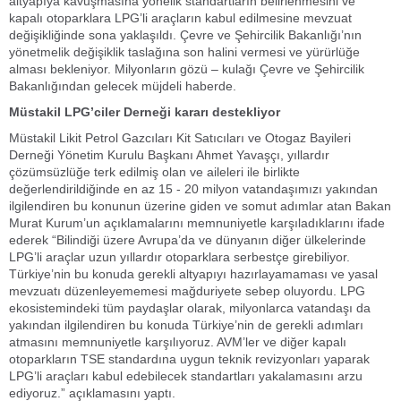
altyapıya kavuşmasına yönelik standartların belirlenmesini ve
kapalı otoparklara LPG’li araçların kabul edilmesine mevzuat
değişikliğinde sona yaklaşıldı. Çevre ve Şehircilik Bakanlığı’nın
yönetmelik değişiklik taslağına son halini vermesi ve yürürlüğe
alması bekleniyor. Milyonların gözü – kulağı Çevre ve Şehircilik
Bakanlığından gelecek müjdeli haberde.
Müstakil LPG’ciler Derneği kararı destekliyor
Müstakil Likit Petrol Gazcıları Kit Satıcıları ve Otogaz Bayileri
Derneği Yönetim Kurulu Başkanı Ahmet Yavaşçı, yıllardır
çözümsüzlüğe terk edilmiş olan ve aileleri ile birlikte
değerlendirildiğinde en az 15 - 20 milyon vatandaşımızı yakından
ilgilendiren bu konunun üzerine giden ve somut adımlar atan Bakan
Murat Kurum’un açıklamalarını memnuniyetle karşıladıklarını ifade
ederek “Bilindiği üzere Avrupa’da ve dünyanın diğer ülkelerinde
LPG’li araçlar uzun yıllardır otoparklara serbestçe girebiliyor.
Türkiye’nin bu konuda gerekli altyapıyı hazırlayamaması ve yasal
mevzuatı düzenleyememesi mağduriyete sebep oluyordu. LPG
ekosistemindeki tüm paydaşlar olarak, milyonlarca vatandaşı da
yakından ilgilendiren bu konuda Türkiye’nin de gerekli adımları
atmasını memnuniyetle karşılıyoruz. AVM’ler ve diğer kapalı
otoparkların TSE standardına uygun teknik revizyonları yaparak
LPG’li araçları kabul edebilecek standartları yakalamasını arzu
ediyoruz.” açıklamasını yaptı.