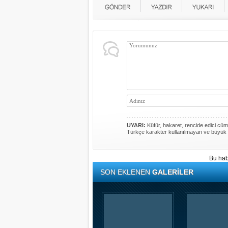
UYARI:
Küfür, hakaret, rencide edici cümle
Türkçe karakter kullanılmayan ve büyük 
Bu hab
SON EKLENEN
GALERİLER