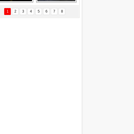
EÇİL ÖZYANIK
Delta uçağına 
Ford Focus RS 
 Değişti?
yıldırım çarptı
(2015)
1
2
3
4
5
6
7
8
DNAN SAKA
iman Kenti Aliağa"
ERİÇ KÖYATASI
yraksız Vatan !