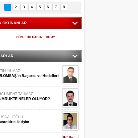
Bilinmeyen 
İşte Meclis'e giren 
nleriyle İstanbul 
600 milletvekilinin 
1
2
3
4
5
6
7
8
Adaları
listesi
K OKUNANLAR
|
|
DÜN
BU HAFTA
BU AY
ZARLAR
TİH YILMAZ
LOMSAŞ'ın Başarısı ve Hedefleri
RCÜMENT TAHMAZ
ÜMRÜKTE NELER OLUYOR?
USA ALİOĞLU
vacılıkta iletişim