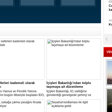
Bİ
Cu
ka
Ah
Ku
M
Ku
VİD
M.
Ya
Mu
Si
ferleri kademeli olarak
İçişleri Bakanlığı'ndan tolplu
ı
taşımaya ait düzenleme
pı-Yalova ve Pendik-Yalova
İçişleri Bakanlığı, 81 valiliğine
rini bugün itibariyle başlatan İDO,
gönderdiği genelgede şehiriçi ve
A
an itibariyle de bünyesinde
şehirlerarası yolcu taşımacılığında
Ge
rini kademeli olarak başlatacak.
yüzde 50 kapasite kullanma
zorunluluğunu kaldırdı.