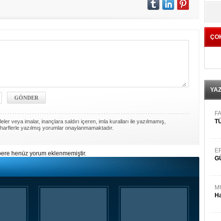
yö
ÇO
YA
FA
TÜ
ler veya imalar, inançlara saldırı içeren, imla kuralları ile yazılmamış,
harflerle yazılmış yorumlar onaylanmamaktadır.
E
ere henüz yorum eklenmemiştir.
G
M
Ha