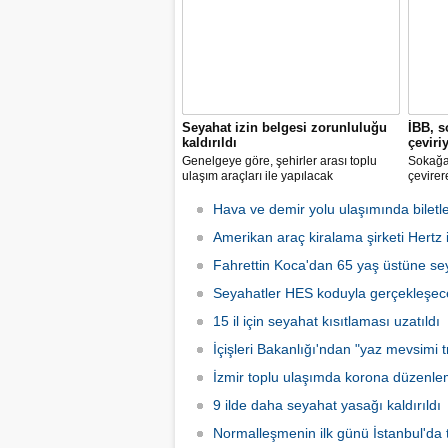
Seyahat izin belgesi zorunluluğu
İBB, s
kaldırıldı
çeviri
Genelgeye göre, şehirler arası toplu
Sokağa 
ulaşım araçları ile yapılacak
çevirer
yolculuklarda, seyahat izin belgesi alma
caddele
zorunluluğu yürürlükten kaldırıldı.
yakalay
Hava ve demir yolu ulaşımında biletle
kadarki
Amerikan araç kiralama şirketi Hertz if
iş başı
Fahrettin Koca'dan 65 yaş üstüne sey
Seyahatler HES koduyla gerçekleşec
15 il için seyahat kısıtlaması uzatıldı
İçişleri Bakanlığı'ndan "yaz mevsimi tr
İzmir toplu ulaşımda korona düzenle
9 ilde daha seyahat yasağı kaldırıldı
Normalleşmenin ilk günü İstanbul'da 