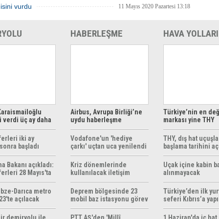
isini vurdu
11 Mayıs 2020 Pazartesi 13:18
RYOLU
HABERLEŞME
HAVA YOLLARI
araismailoğlu
Airbus, Avrupa Birliği’ne
Türkiye’nin en değ
 verdi üç ay daha
uydu haberleşme
markası yine THY
z
çözümleri sunuyor
erleri iki ay
Vodafone'un 'hediye
THY, dış hat uçuşla
sonra başladı
çarkı' uçtan uca yenilendi
başlama tarihini aç
ma Bakanı açıkladı:
Kriz dönemlerinde
Uçak içine kabin b
erleri 28 Mayıs'ta
kullanılacak iletişim
alınmayacak
r
yöntemleri rehberi
hazırlandı
bze-Darıca metro
Deprem bölgesinde 23
Türkiye’den ilk yurt
23'te açılacak
mobil baz istasyonu görev
seferi Kıbrıs’a yap
yapıyor
ir demiryolu ile
PTT AŞ'den 'Millî
1 Haziran'da iç hat