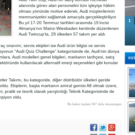
alanında görev alan personelini tüm işleyişe hâkim
olması yönünde motive ederek, Audi müşterilerinin
memnuniyetini sağlamak amacıyla gerçekleştiriliyor.
1
Bu yıl 17-20 Temmuz tarihleri arasında 15’incisi
Almanya‘nın Mainz-Wiesbaden kentinde düzenlenen
Audi Twincup’ta, 29 ülkeden 57 takım yer aldı.
aç onarımı; servis ekipleri ise Audi ürün bilgisi ve servis
asyonun “Audi Quiz Challenge” kategorisinde de, Audi’nin dünya
lara, Audi modelleri genel bilgileri, markanın tarihçesi, satış
FOT
ektöründe kullanılacak alternatif enerji seçenekleri gibi konular
er Takımı, bu kategoride, diğer distribütör ülkeleri geride
i oldu. Ekiplerin, başta markanın amiral gemisi A8 olmak üzere,
ni, pratik ve teorik olarak yarıştırdığı Teknik Kategorisinde de
mpiyon oldu.
Tü
Bu haber toplam 947 defa okunmuştur