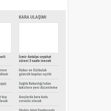
KARA ULAŞIMI
erli
İzmir-Antalya seyahat
süresi 3 saate inecek
rının
Habur ve Gürbulak
ıkladı
gümrük kapıları açıldı
agajı
Sağlık Bakanlığı'ndan
taksilere yeni düzenleme
 dışı
Araçlarda kara kutu
ılacak
zorunlu olacak
Otobüs bilet fiyatlarında