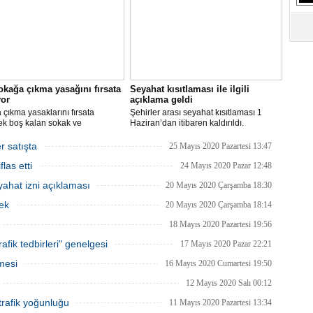
S
Ne
A
"L
okağa çıkma yasağını fırsata
Seyahat kısıtlaması ile ilgili
yor
açıklama geldi
M
çıkma yasaklarını fırsata
Şehirler arası seyahat kısıtlaması 1
Ba
ek boş kalan sokak ve
Haziran’dan itibaren kaldırıldı.
rde rahat çalışma imkanı
Gelişmelere göre olası bir olumsuzlukta
an İBB, bu hafta sonu, şimdiye
bazı şehirler için seyahat kısıtlaması
r satışta
25 Mayıs 2020 Pazartesi 13:47
 en yüksek sayıdaki personeliyle
getirilmesi tekrar gözden geçirilebilir.
las etti
nda olacak.
24 Mayıs 2020 Pazar 12:48
ahat izni açıklaması
20 Mayıs 2020 Çarşamba 18:30
ek
20 Mayıs 2020 Çarşamba 18:14
18 Mayıs 2020 Pazartesi 19:56
afik tedbirleri" genelgesi
17 Mayıs 2020 Pazar 22:21
mesi
16 Mayıs 2020 Cumartesi 19:50
12 Mayıs 2020 Salı 00:12
trafik yoğunluğu
11 Mayıs 2020 Pazartesi 13:34