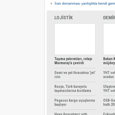
İran donanması yanlışlıkla kendi gem
LOJİSTİK
DEMİ
Taşıma yatırımları, rotayı
Bakan K
Marmaray'a çevirdi
müjdeyi
ücretsi
Gemi ve yat ihracatına 'jet'
YHT sef
izin
aradan 
Rusya, Türk karayolu
Ulaştır
taşımacılarına kısıtlama
YHT sef
getirebilir
başlıyo
Pegasus kargo uçuşlarına
OSB-Ge
başlıyor
hattı 20
Hava ihracatımız arttı
Eskişeh