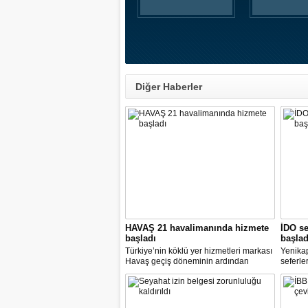
Diğer Haberler
HAVAŞ 21 havalimanında hizmete
İDO se
başladı
başlad
Türkiye’nin köklü yer hizmetleri markası
Yenika
Havaş geçiş döneminin ardından
seferle
koronavirüse karşı tüm önlemleri alarak
2 hazir
tarifeli yolcu seferlerine hizmet vermeye
seferle
başladı.