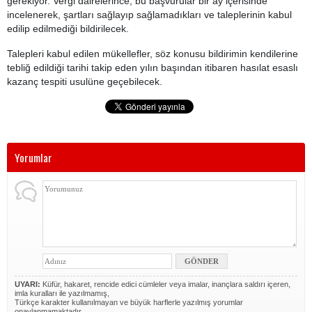
gerekiyor. Vergi dairelerince, bu başvurular bir ay içerisinde
incelenerek, şartları sağlayıp sağlamadıkları ve taleplerinin kabul
edilip edilmediği bildirilecek.
Talepleri kabul edilen mükellefler, söz konusu bildirimin kendilerine
tebliğ edildiği tarihi takip eden yılın başından itibaren hasılat esaslı
kazanç tespiti usulüne geçebilecek.
Yorumlar
UYARI:
Küfür, hakaret, rencide edici cümleler veya imalar, inançlara saldırı içeren,
imla kuralları ile yazılmamış,
Türkçe karakter kullanılmayan ve büyük harflerle yazılmış yorumlar
onaylanmamaktadır.