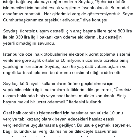
isteğe bağlı uygulamayı değerlendiren Soydaş, "Şehir içi otobüs
işletmecileri için hasılat esaslı vergileme faydalı olacak. Bu model
esnafımızı rahatlattı. Her giderimizi vergide gösteremiyorduk. Sayın
Cumhurbaşkanımıza teşekkür ediyoruz." diye konuştu.
Soydaş, ücretsiz ulaşım desteği için araç başına illere göre 800 lira
ile bin 330 lira ilgili bakanlıktan ödeme aldıklarını, bu desteğin
yeterli olmadığını savundu.
İstanbul'da özel halk otobüslerine elektronik ücret toplama sistemi
verilerine göre aylık ortalama 10 milyonun üzerinde ücretsiz biniş
yapıldığını ileri süren Soydaş, bazı 65 yaş üstü vatandaşların ve
engelli kartı sahiplerinin bu durumu suistimal ettiğini iddia etti.
Soydaş, kötü niyetli kullanımların önüne geçilebilmesi için
yapılabilecekleri ilgili makamlara ilettiklerini dile getirerek, "Ücretsiz
ulaşım hakkında biniş veya saat kotası mutlaka konulmalı. Biniş
başına makul bir ücret ödenmeli." ifadesini kullandı.
Özel halk otobüsü işletmecileri için hasılatlarının yüzde 10'unu
vergiye tabi kazanç olarak beyan edecekleri hasılat esaslı
vergilendirme uygulamasına geçiliyor. Bu usule geçmek isteyenler,
bağlı bulundukları vergi dairesine bir dilekçeyle başvurması