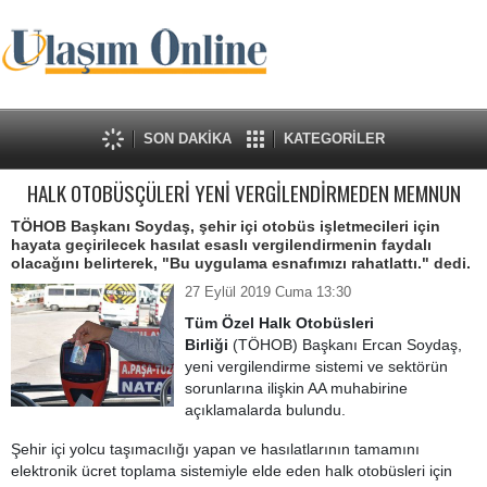
SON DAKİKA
KATEGORİLER
HALK OTOBÜSÇÜLERİ YENİ VERGİLENDİRMEDEN MEMNUN
TÖHOB Başkanı Soydaş, şehir içi otobüs işletmecileri için
hayata geçirilecek hasılat esaslı vergilendirmenin faydalı
olacağını belirterek, "Bu uygulama esnafımızı rahatlattı." dedi.
27 Eylül 2019 Cuma 13:30
Tüm Özel Halk Otobüsleri
Birliği
(TÖHOB) Başkanı Ercan Soydaş,
yeni vergilendirme sistemi ve sektörün
sorunlarına ilişkin AA muhabirine
açıklamalarda bulundu.
Şehir içi yolcu taşımacılığı yapan ve hasılatlarının tamamını
elektronik ücret toplama sistemiyle elde eden halk otobüsleri için