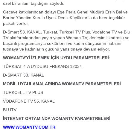
özel bir anlam taşıdığını söyledi.
Geceye katkılarından dolayı Ege Perla Genel Müdürü Ersin Bal ve
Bortar Yönetim Kurulu Üyesi Deniz Küçükkurt'a da birer teşekkür
plaketi verildi.
D-Smart 53. KANAL, Turksat, Turkcell TV Plus, Vodafone TV ve Blu
TV platformlarından yayın yapan Woman TV, deneyimli kadrosu ve
başarılı programlarıyla sektörlerin ve kadın dünyasının nabzını
tutmaya ve kadınların gücünü yansıtmaya devam ediyor.
WOMANTV'Yİ İZLEMEK İÇİN UYDU PARAMETRELERİ:
TÜRKSAT 4-A UYDUSU FREKANS 12034
D-SMART 53. KANAL
MOBİL UYGULAMALARINDA WOMANTV PARAMETRELERİ
TURKCELL TV PLUS
VODAFONE TV 55. KANAL
BLUTV
İNTERNET ORTAMINDA WOMANTV PARAMETRELERİ
WWW.WOMANTV.COM.TR