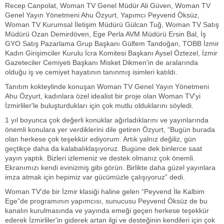
Recep Canpolat, Woman TV Genel Müdür Ali Güven, Woman TV
Genel Yayın Yönetmeni Ahu Özyurt, Yapımcı Peyvend Öksüz,
Woman TV Kurumsal İletişim Müdürü Gülcan Tuğ, Woman TV Satış
Müdürü Ozan Demirdöven, Ege Perla AVM Müdürü Ersin Bal, İş
GYO Satış Pazarlama Grup Başkanı Gülfem Tandoğan, TOBB İzmir
Kadın Girişimciler Kurulu İcra Komitesi Başkanı Aysel Öztezel, İzmir
Gazeteciler Cemiyeti Başkanı Misket Dikmen'in de aralarında
olduğu iş ve cemiyet hayatının tanınmış isimleri katıldı.
Tanıtım kokteylinde konuşan Woman TV Genel Yayın Yönetmeni
Ahu Özyurt, kadınlara özel idealist bir proje olan Woman TV'yi
İzmirliler'le buluşturdukları için çok mutlu olduklarını söyledi.
1 yıl boyunca çok değerli konuklar ağırladıklarını ve yayınlarında
önemli konulara yer verdiklerini dile getiren Özyurt, “Bugün burada
olan herkese çok teşekkür ediyorum. Artık yalnız değiliz, gün
geçtikçe daha da kalabalıklaşıyoruz. Bugüne dek binlerce saat
yayın yaptık. Bizleri izlemeniz ve destek olmanız çok önemli.
Ekranımızı kendi evinizmiş gibi görün. Birlikte daha güzel yayınlara
imza atmak için hepimiz var gücümüzle çalışıyoruz” dedi.
Woman TV'de bir İzmir klasiği haline gelen “Peyvend İle Kalbim
Ege”de programının yapımcısı, sunucusu Peyvend Öksüz de bu
kanalın kurulmasında ve yayında emeği geçen herkese teşekkür
ederek İzmirliler'in giderek artan ilgi ve desteğinin kendileri için çok