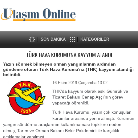
SON DAKİKA
KATEGORİLER
TÜRK HAVA KURUMU'NA KAYYUM ATANDI
Yazın sönmek bilmeyen orman yangınlarının ardından
gündeme oturan Türk Hava Kurumu'na (THK) kayyum atandığı
belirtildi.
16 Ekim 2019 Çarşamba 13:02
THK’da kayyum olarak eski Gümrük ve
Ticaret Bakanı Cenap Aşçı’nın görev
yapacağı öğrenildi.
Türk Hava Kurumu, yazın çok konuşulan
kurumlar arasında yerini almıştı. Kurumun
yangın söndürme araçlarının kullanılmaması tepkilere neden
olmuş, Tarım ve Orman Bakanı Bekir Pakdemirli ile karşılıklı
açıklamalar yapılmıştı.