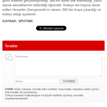
günü ihalenin gerçekleştirildiği, İBB'nin davet bile edilmediği, yazılı
olarak elendiklerinin bildirildiği öğrenildi. İhaleye tek başına davet
edilen Hezarfen Danışmanlık'ın rakamı 350 bin liraya çıkardığı ve
ihaleyi aldığı açıklandı.
KAYNAK: SPUTNİK
Yorumlar
UYARI:
Küfür, hakaret, rencide edici cümleler veya imalar, inançlara saldırı içeren,
imla kuralları ile yazılmamış,
Türkçe karakter kullanılmayan ve büyük harflerle yazılmış yorumlar
onaylanmamaktadır.