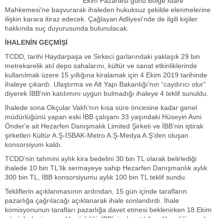
Ekim Pazartesi günü Bölge İdare
Mahkemesi'ne başvurarak ihaleden hukuksuz şekilde elenmelerine
ilişkin karara itiraz edecek. Çağlayan Adliyesi'nde de ilgili kişiler
hakkında suç duyurusunda bulunulacak.
İHALENİN GEÇMİŞİ
TCDD, tarihi Haydarpaşa ve Sirkeci garlarındaki yaklaşık 29 bin
metrekarelik atıl depo sahalarını, kültür ve sanat etkinliklerinde
kullanılmak üzere 15 yıllığına kiralamak için 4 Ekim 2019 tarihinde
ihaleye çıkardı. Ulaştırma ve Alt Yapı Bakanlığı'nın “caydırıcı olur”
diyerek İBB'nin katılımını uygun bulmadığı ihaleye 4 teklif sunuldu.
İhalede sona Okçular Vakfı'nın kısa süre öncesine kadar genel
müdürlüğünü yapan eski İBB çalışanı 33 yaşındaki Hüseyin Avni
Önder'e ait Hezarfen Danışmalık Limited Şirketi ve İBB’nin iştirak
şirketleri Kültür A.Ş-İSBAK-Metro A.Ş-Medya A.Ş'den oluşan
konsorsiyum kaldı.
TCDD’nin tahmini aylık kira bedelini 30 bin TL olarak belirlediği
ihalede 10 bin TL'lik sermayeye sahip Hezarfen Danışmanlık aylık
300 bin TL, İBB konsorsiyumu aylık 100 bin TL teklif sundu.
Tekliflerin açıklanmasının ardından, 15 gün içinde tarafların
pazarlığa çağrılacağı açıklanarak ihale sonlandırdı. İhale
komisyonunun tarafları pazarlığa davet etmesi beklenirken 18 Ekim