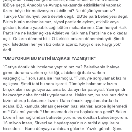
İBB’ye geçti. Anadolu ve Avrupa yakasında etkinliklerini yapmak
üzere böyle bir motivasyon olabilir mi? Ne düşünüyorsunuz?
Türkiye Cumhuriyeti parti devleti değil, İBB’de parti belediyesi değil.
Bizim bütün mekanlarımız, siyasi partilerin eylem, etkinlik veya
gösteri, toplantı yapabileceği bütün mekanlarımız Cumhuriyet Halk
Partisi’ne ne kadar açıksa Adalet ve Kalkınma Partisi’ne de o kadar
açık. Onların dönemi bitti. O farklılık onların dönemindeydi. Şimdi
yok. İstedikleri her yeri biz onlara açarız. Kaygı o ise, kaygı yok”
dedi.
“UMUYORUM BU METNİ BAŞKASI YAZMIŞTIR”
“Geriye dönük bir inceleme yaptırdınız mı? Belediyenin ihaleye
girme durumu varken çekildiği, alabileceği ihale varken
vazgeçtiği…” sorusuna ise İmamoğlu, “Tümüyle sorgulamak lazım
açıkçası. Şimdi tabi bu soru işareti. Tümüyle bakmamız lazım.
Birçok alanı sorguluyoruz, ama bu da ayrı bir paragraf. Yani şimdi
bakacağız daha önceki uygulamalara. Haklısınız, bu sorunuz doğru
bizim oturup bakmamız lazım. Daha önceki uygulamalarda da
acaba İBB, kamuda olması gereken bazı alanlar, acaba ilgilenmedi
mi? Göz mü yumdu? Umursamadı da mı başkalarına geçti? Bakın
Ekrem İmamoğlu’ndan bahsetmiyorum, eş dosttan bahsetmiyorum.
16 milyon insan, Sirkeci ve Haydarpaşa’nın o tarihi duygularını
hisseden… Bunu dünyaya anlatsan gülerler. Yazık, günah. Şunu