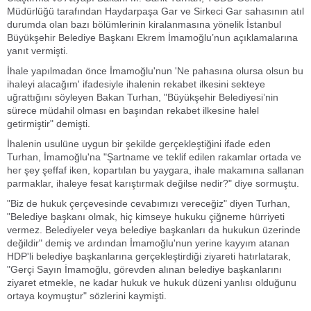
Müdürlüğü tarafından Haydarpaşa Gar ve Sirkeci Gar sahasının atıl
durumda olan bazı bölümlerinin kiralanmasına yönelik İstanbul
Büyükşehir Belediye Başkanı Ekrem İmamoğlu’nun açıklamalarına
yanıt vermişti.
İhale yapılmadan önce İmamoğlu'nun 'Ne pahasına olursa olsun bu
ihaleyi alacağım' ifadesiyle ihalenin rekabet ilkesini sekteye
uğrattığını söyleyen Bakan Turhan, "Büyükşehir Belediyesi’nin
sürece müdahil olması en başından rekabet ilkesine halel
getirmiştir" demişti.
İhalenin usulüne uygun bir şekilde gerçekleştiğini ifade eden
Turhan, İmamoğlu'na "Şartname ve teklif edilen rakamlar ortada ve
her şey şeffaf iken, kopartılan bu yaygara, ihale makamına sallanan
parmaklar, ihaleye fesat karıştırmak değilse nedir?" diye sormuştu.
"Biz de hukuk çerçevesinde cevabımızı vereceğiz" diyen Turhan,
"Belediye başkanı olmak, hiç kimseye hukuku çiğneme hürriyeti
vermez. Belediyeler veya belediye başkanları da hukukun üzerinde
değildir" demiş ve ardından İmamoğlu'nun yerine kayyım atanan
HDP'li belediye başkanlarına gerçekleştirdiği ziyareti hatırlatarak,
"Gerçi Sayın İmamoğlu, görevden alınan belediye başkanlarını
ziyaret etmekle, ne kadar hukuk ve hukuk düzeni yanlısı olduğunu
ortaya koymuştur" sözlerini kaymişti.