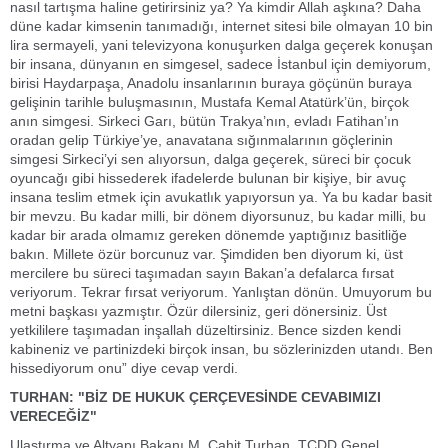
nasıl tartışma haline getirirsiniz ya? Ya kimdir Allah aşkına? Daha
düne kadar kimsenin tanımadığı, internet sitesi bile olmayan 10 bin
lira sermayeli, yani televizyona konuşurken dalga geçerek konuşan
bir insana, dünyanın en simgesel, sadece İstanbul için demiyorum,
birisi Haydarpaşa, Anadolu insanlarının buraya göçünün buraya
gelişinin tarihle buluşmasının, Mustafa Kemal Atatürk’ün, birçok
anın simgesi. Sirkeci Garı, bütün Trakya’nın, evladı Fatihan’ın
oradan gelip Türkiye’ye, anavatana sığınmalarının göçlerinin
simgesi Sirkeci’yi sen alıyorsun, dalga geçerek, süreci bir çocuk
oyuncağı gibi hissederek ifadelerde bulunan bir kişiye, bir avuç
insana teslim etmek için avukatlık yapıyorsun ya. Ya bu kadar basit
bir mevzu. Bu kadar milli, bir dönem diyorsunuz, bu kadar milli, bu
kadar bir arada olmamız gereken dönemde yaptığınız basitliğe
bakın. Millete özür borcunuz var. Şimdiden ben diyorum ki, üst
mercilere bu süreci taşımadan sayın Bakan’a defalarca fırsat
veriyorum. Tekrar fırsat veriyorum. Yanlıştan dönün. Umuyorum bu
metni başkası yazmıştır. Özür dilersiniz, geri dönersiniz. Üst
yetkililere taşımadan inşallah düzeltirsiniz. Bence sizden kendi
kabineniz ve partinizdeki birçok insan, bu sözlerinizden utandı. Ben
hissediyorum onu” diye cevap verdi.
TURHAN:
"BİZ DE HUKUK ÇERÇEVESİNDE CEVABIMIZI
VERECEĞİZ"
Ulaştırma ve Altyapı Bakanı M. Cahit Turhan, TCDD Genel