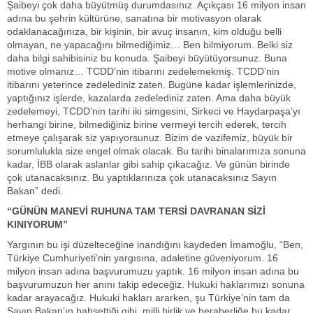
Şaibeyi çok daha büyütmüş durumdasınız. Açıkçası 16 milyon insan
adına bu şehrin kültürüne, sanatına bir motivasyon olarak
odaklanacağınıza, bir kişinin, bir avuç insanın, kim olduğu belli
olmayan, ne yapacağını bilmediğimiz… Ben bilmiyorum. Belki siz
daha bilgi sahibisiniz bu konuda. Şaibeyi büyütüyorsunuz. Buna
motive olmanız… TCDD’nin itibarını zedelemekmiş. TCDD’nin
itibarını yeterince zedelediniz zaten. Bugüne kadar işlemlerinizde,
yaptığınız işlerde, kazalarda zedelediniz zaten. Ama daha büyük
zedelemeyi, TCDD’nin tarihi iki simgesini, Sirkeci ve Haydarpaşa’yı
herhangi birine, bilmediğiniz birine vermeyi tercih ederek, tercih
etmeye çalışarak siz yapıyorsunuz. Bizim de vazifemiz, büyük bir
sorumlulukla size engel olmak olacak. Bu tarihi binalarımıza sonuna
kadar, İBB olarak aslanlar gibi sahip çıkacağız. Ve günün birinde
çok utanacaksınız. Bu yaptıklarınıza çok utanacaksınız Sayın
Bakan” dedi.
“GÜNÜN MANEVİ RUHUNA TAM TERSİ DAVRANAN SİZİ
KINIYORUM”
Yargının bu işi düzelteceğine inandığını kaydeden İmamoğlu, “Ben,
Türkiye Cumhuriyeti’nin yargısına, adaletine güveniyorum. 16
milyon insan adına başvurumuzu yaptık. 16 milyon insan adına bu
başvurumuzun her anını takip edeceğiz. Hukuki haklarımızı sonuna
kadar arayacağız. Hukuki hakları ararken, şu Türkiye’nin tam da
Sayın Bakan’ın bahsettiği gibi, milli birlik ve beraberliğe bu kadar