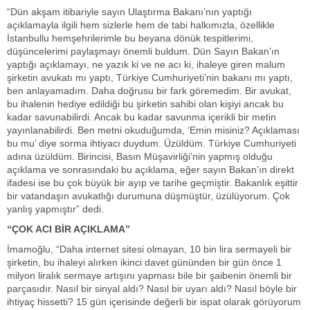
“Dün akşam itibariyle sayın Ulaştırma Bakanı’nın yaptığı
açıklamayla ilgili hem sizlerle hem de tabi halkımızla, özellikle
İstanbullu hemşehrilerimle bu beyana dönük tespitlerimi,
düşüncelerimi paylaşmayı önemli buldum. Dün Sayın Bakan’ın
yaptığı açıklamayı, ne yazık ki ve ne acı ki, ihaleye giren malum
şirketin avukatı mı yaptı, Türkiye Cumhuriyeti’nin bakanı mı yaptı,
ben anlayamadım. Daha doğrusu bir fark göremedim. Bir avukat,
bu ihalenin hediye edildiği bu şirketin sahibi olan kişiyi ancak bu
kadar savunabilirdi. Ancak bu kadar savunma içerikli bir metin
yayınlanabilirdi. Ben metni okuduğumda, ‘Emin misiniz? Açıklaması
bu mu’ diye sorma ihtiyacı duydum. Üzüldüm. Türkiye Cumhuriyeti
adına üzüldüm. Birincisi, Basın Müşavirliği’nin yapmış olduğu
açıklama ve sonrasındaki bu açıklama, eğer sayın Bakan’ın direkt
ifadesi ise bu çok büyük bir ayıp ve tarihe geçmiştir. Bakanlık eşittir
bir vatandaşın avukatlığı durumuna düşmüştür, üzülüyorum. Çok
yanlış yapmıştır” dedi.
“ÇOK ACI BİR AÇIKLAMA”
İmamoğlu, “Daha internet sitesi olmayan, 10 bin lira sermayeli bir
şirketin, bu ihaleyi alırken ikinci davet gününden bir gün önce 1
milyon liralık sermaye artışını yapması bile bir şaibenin önemli bir
parçasıdır. Nasıl bir sinyal aldı? Nasıl bir uyarı aldı? Nasıl böyle bir
ihtiyaç hissetti? 15 gün içerisinde değerli bir ispat olarak görüyorum