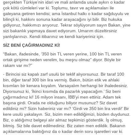
gerçekten Türkiye’nin idari ve mali anlamda usule aykırı o kadar
çok kötü cümleleri var ki. Toplumu, tavır ve açıklamaları ile
galeyana getiren kendisi; ama İstanbul halkı o kadar sağduyulu ve
bilinçli ki, hakkını sonuna kadar arayacağını iyi bilir. Biz hukuka
gidiyoruz, hakkımızı arıyoruz. Tekrar söylüyorum sayın Bakan, yine
sizi bakanlık yapmaya davet ediyorum. Umarım düzeltirsiniz
yanlışlarınızı. Kendi itibarınız ve kendi kariyeriniz için.
SİZ BENİ ÇAĞIRMADINIZ Kİ!
“Bakan, ifadesinde, ‘350 bin TL veren yerine, 100 bin TL veren
ortak girişime neden verelim, bu meşru olmaz” diyor. Böyle bir
rakam var mı?”
- Birincisi siz kapalı zarf usulü bir teklif alıyorsunuz. Bir taraf 100
bin, diğer taraf 300 bin lira vermiş. Bakın, bütün etik ve ahlaki
kısımları bir kenara koyalım. Varsayalım herhangi bir ihaledesiniz.
Diyorsunuz ki, ‘İkinci kısımda da pazarlık yapacağım.’ Siz beni
çağırmadınız ki! 16 milyon insanı, İBB’yi men ettiniz. Adam tek
başına girdi. Orada ne olduğunu biliyor musunuz? Siz davet
edildiniz mi? Sizin haberiniz var mı? ‘Girdi ve 350 bin lira verdi!’ Bir
kere usulü yakalayın. Siz, bizim men edildiğimizi, bizden duydunuz.
Biz, o aldığımız belgeyi alır almaz tepkimizi gösterdik. İş olmuş,
bitmiş. Siz bile davet edilmediniz. Biz zaten men edildik. Bakanın
açıklamalarına baktığınız da o kadar derin soru işaretleri var ki.