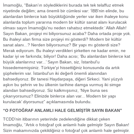
İmamoğlu, “Bakan’ın söylediklerini burada tek tek telaffuz etmek
niyetinde değilim; ama önemli bir cümlesi var: ‘İBB’nin elinde, bu
alanlardan binlerce katı büyüklüğünde yerler var iken ihaleye konu
alanlarda toplum yararına modern bir kültür sanat alanı kurulacak
olması sayın İmamoğlu'nu neden rahatsız etmektedir.’ Allah Allah!
Sayın Bakan, projeyi mi biliyorsunuz acaba? Daha ortada proje yok.
Bu ihaleyi alan firma size projeyi mi gösterdi? Modern bir kültür
sanat alanı...? Nerden biliyorsunuz? Bir yapı mı gösterdi size?
Merak ediyorum. Bu ihaleyi verdikleri şirketten ne kadar emin, ne
kadar iyi ve farkında; biliyor! Daha acısı; ‘Bu alanlardan binlerce kat
büyük alanlarınız var...’ Sayın Bakan, siz, İstanbul'u
hissedememişsiniz. Türkiye'yi hissettiğiniz konusunda da artık
şüphelerim var. İstanbul'un iki değerli önemli alanından
bahsediyoruz. Bir tanesi Haydarpaşa, diğeri Sirkeci. Yani yüzyılı
aşkın bu şehrin ve bu ülkenin tarihine damga vurmuş iki simge
alandan bahsediyoruz. Siz kalkmışsınız, ‘Niye buna ses
çıkarıyorsunuz? Elinizde binlerce alan var... Modern bir yapı
kurulacak’ diyorsunuz” açıklamasında bulundu.
“O FOTOĞRAF ANLAMLI HALE GELMİŞTİR SAYIN BAKAN”
TCDD’nin itibarının yeterinde zedelendiğine dikkat çeken
İmamoğlu, “Artık o fotoğraf çok anlamlı hale gelmiştir Sayın Bakan!
Sizin makamınızda çekildiğiniz o fotoğraf çok anlamlı hale gelmiştir.