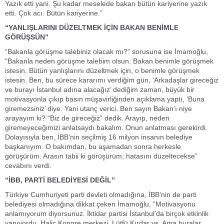
Yazık etti yani. Şu kadar meselede bakan bütün kariyerine yazık
etti. Çok acı. Bütün kariyerine.”
“YANLIŞLARINI DÜZELTMEK İÇİN BAKAN BENİMLE
GÖRÜŞSÜN”
“Bakanla görüşme talebiniz olacak mı?” sorusuna ise İmamoğlu,
“Bakanla neden görüşme talebim olsun. Bakan benimle görüşmek
istesin. Bütün yanlışlarını düzeltmek için, o benimle görüşmek
istesin. Ben, bu sürece kararımı verdiğim gün, ‘Arkadaşlar gireceğiz
ve burayı İstanbul adına alacağız’ dediğim zaman, büyük bir
motivasyonla çıkıp basın müşavirliğinden açıklama yaptı, ‘Buna
giremezsiniz’ diye. Yani utanç verici. Ben sayın Bakan’ı niye
arayayım ki? “Biz de gireceğiz” dedik. Arayıp, neden
giremeyeceğimizi anlatsaydı bakalım. Onun anlatması gerekirdi.
Dolayısıyla ben, İBB’nin seçilmiş 16 milyon insanın belediye
başkanıyım. O bakımdan, bu aşamadan sonra herkesle
görüşürüm. Arasın tabii ki görüşürüm; hatasını düzeltecekse”
cevabını verdi.
“İBB, PARTİ BELEDİYESİ DEĞİL”
Türkiye Cumhuriyeti parti devleti olmadığına, İBB’nin de parti
belediyesi olmadığına dikkat çeken İmamoğlu, “Motivasyonu
anlamıyorum diyorsunuz. İktidar partisi İstanbul’da birçok etkinlik
yapıyordu. Haliç Kongre merkezi, Lütfü Kırdar vs. Ama buralar