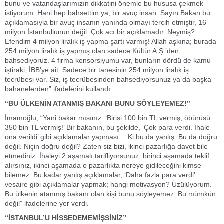
bunu ve vatandaşlarımızın dikkatini önemle bu hususa çekmek
istiyorum. Hani hep bahsettim ya; bir avuç insan. Sayın Bakan bu
açıklamasıyla bir avuç insanın yanında olmayı tercih etmiştir, 16
milyon İstanbullunun değil. Çok acı bir açıklamadır. Neymiş?
Efendim 4 milyon liralık iş yapma şartı varmış! Allah aşkına; burada
254 milyon liralık iş yapmış olan sadece Kültür A.Ş.’den
bahsediyoruz. 4 firma konsorsiyumu var, bunların dördü de kamu
iştiraki, İBB’ye ait. Sadece bir tanesinin 254 milyon liralık iş
tecrübesi var. Siz, iş tecrübesinden bahsediyorsunuz ya da başka
bahanelerden” ifadelerini kullandı.
“BU ÜLKENİN ATANMIŞ BAKANI BUNU SÖYLEYEMEZ!”
İmamoğlu, “Yani bakar mısınız: ‘Birisi 100 bin TL vermiş, öbürüsü
350 bin TL vermiş!’ Bir bakanın, bu şekilde, ‘Çok para verdi. İhale
ona verildi’ gibi açıklamalar yapması… Ki bu da yanlış. Bu da doğru
değil. Niçin doğru değil? Zaten siz bizi, ikinci pazarlığa davet bile
etmediniz. İhaleyi 2 aşamalı tarifliyorsunuz; birinci aşamada teklif
alırsınız, ikinci aşamada o pazarlıkta nereye gidileceğini kimse
bilemez. Bu kadar yanlış açıklamalar, ‘Daha fazla para verdi’
vesaire gibi açıklamalar yapmak; hangi motivasyon? Üzülüyorum.
Bu ülkenin atanmış bakanı olan kişi bunu söyleyemez. Bu mümkün
değil” ifadelerine yer verdi.
“İSTANBUL’U HİSSEDEMEMİŞSİNİZ”