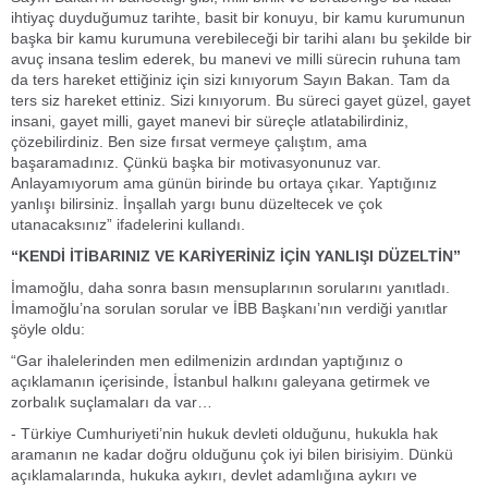
ihtiyaç duyduğumuz tarihte, basit bir konuyu, bir kamu kurumunun
başka bir kamu kurumuna verebileceği bir tarihi alanı bu şekilde bir
avuç insana teslim ederek, bu manevi ve milli sürecin ruhuna tam
da ters hareket ettiğiniz için sizi kınıyorum Sayın Bakan. Tam da
ters siz hareket ettiniz. Sizi kınıyorum. Bu süreci gayet güzel, gayet
insani, gayet milli, gayet manevi bir süreçle atlatabilirdiniz,
çözebilirdiniz. Ben size fırsat vermeye çalıştım, ama
başaramadınız. Çünkü başka bir motivasyonunuz var.
Anlayamıyorum ama günün birinde bu ortaya çıkar. Yaptığınız
yanlışı bilirsiniz. İnşallah yargı bunu düzeltecek ve çok
utanacaksınız” ifadelerini kullandı.
“KENDİ İTİBARINIZ VE KARİYERİNİZ İÇİN YANLIŞI DÜZELTİN”
İmamoğlu, daha sonra basın mensuplarının sorularını yanıtladı.
İmamoğlu’na sorulan sorular ve İBB Başkanı’nın verdiği yanıtlar
şöyle oldu:
“Gar ihalelerinden men edilmenizin ardından yaptığınız o
açıklamanın içerisinde, İstanbul halkını galeyana getirmek ve
zorbalık suçlamaları da var…
- Türkiye Cumhuriyeti’nin hukuk devleti olduğunu, hukukla hak
aramanın ne kadar doğru olduğunu çok iyi bilen birisiyim. Dünkü
açıklamalarında, hukuka aykırı, devlet adamlığına aykırı ve