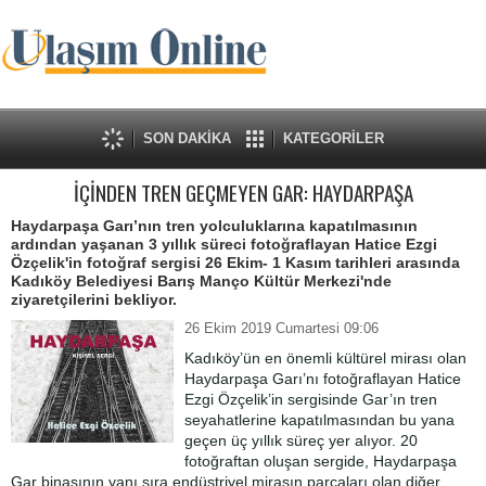
SON DAKİKA
KATEGORİLER
İÇİNDEN TREN GEÇMEYEN GAR: HAYDARPAŞA
Haydarpaşa Garı’nın tren yolculuklarına kapatılmasının
ardından yaşanan 3 yıllık süreci fotoğraflayan Hatice Ezgi
Özçelik'in fotoğraf sergisi 26 Ekim- 1 Kasım tarihleri arasında
Kadıköy Belediyesi Barış Manço Kültür Merkezi'nde
ziyaretçilerini bekliyor.
26 Ekim 2019 Cumartesi 09:06
Kadıköy’ün en önemli kültürel mirası olan
Haydarpaşa Garı’nı fotoğraflayan Hatice
Ezgi Özçelik’in sergisinde Gar’ın tren
seyahatlerine kapatılmasından bu yana
geçen üç yıllık süreç yer alıyor. 20
fotoğraftan oluşan sergide, Haydarpaşa
Gar binasının yanı sıra endüstriyel mirasın parçaları olan diğer