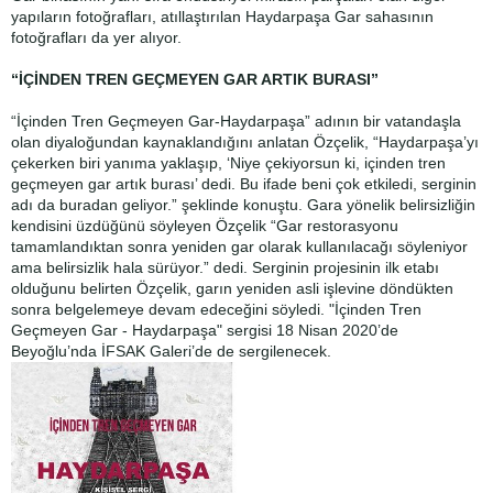
yapıların fotoğrafları, atıllaştırılan Haydarpaşa Gar sahasının
fotoğrafları da yer alıyor.
“İÇİNDEN TREN GEÇMEYEN GAR ARTIK BURASI”
“İçinden Tren Geçmeyen Gar-Haydarpaşa” adının bir vatandaşla
olan diyaloğundan kaynaklandığını anlatan Özçelik, “Haydarpaşa’yı
çekerken biri yanıma yaklaşıp, ‘Niye çekiyorsun ki, içinden tren
geçmeyen gar artık burası’ dedi. Bu ifade beni çok etkiledi, serginin
adı da buradan geliyor.” şeklinde konuştu. Gara yönelik belirsizliğin
kendisini üzdüğünü söyleyen Özçelik “Gar restorasyonu
tamamlandıktan sonra yeniden gar olarak kullanılacağı söyleniyor
ama belirsizlik hala sürüyor.” dedi. Serginin projesinin ilk etabı
olduğunu belirten Özçelik, garın yeniden asli işlevine döndükten
sonra belgelemeye devam edeceğini söyledi. "İçinden Tren
Geçmeyen Gar - Haydarpaşa" sergisi 18 Nisan 2020’de
Beyoğlu’nda İFSAK Galeri’de de sergilenecek.