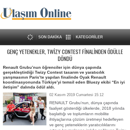
SON DAKİKA
KATEGORİLER
GENÇ YETENEKLER, TWİZY CONTEST FİNALİNDEN ÖDÜLLE
DÖNDÜ
Renault Grubu’nun öğrenciler için dünya çapında
gerçekleştirdiği Twizy Contest tasarım ve yaratıcılık
yarışmasının Paris’te yapılan finalinde Oyak Renault
koordinasyonunda Türkiye’yi temsil eden Bluezy ekibi “En iyi
iletişim” dalında ödül aldı.
02 Kasım 2019 Cumartesi 15:12
RENAULT Grubu’nun, dünya çapında
faaliyet gösterdiği ülkelerde, 2018 yılında
başlattığı ve toplumların mobilite
ihtiyaçlarına çözüm üretmeyi hedefleyen
ve genç yeteneklerin yaratıcılıklarını