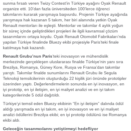
sunma fırsatı veren Twizy Contest’in Türkiye ayağını Oyak Renault
organize etti. 10’dan fazla üniversiteden 100’lerce öğrenci
takımlarını kurarak yarışmaya başvurdu. Projenin Türkiye ayağında
yarışmaya hak kazanan 5 takım, her biri alanında yetkin Oyak
Renault mentorları ile eşleşti. Mentorlar ve takımlar 4 aylık yoğun
bir süreç içinde geliştirdikleri projeleri ile ilgili kavramsal çözüm
tasarımlarını ortaya koydu. Oyak Renault Otomobil Fabrikaları’nda
yapılan Türkiye finalinde Bluezy ekibi projesiyle Paris’teki finale
katılmaya hak kazandı.
Renault Grubu’nun Paris
’teki inovasyon ve mühendislik
merkezinde gerçekleşen uluslararası finalde Türkiye’nin yanı sıra
Brezilya, Romanya, Güney Kore, Rusya ve Fransa’dan takımlar
yarıştı. Takımlar finalde sunumlarını Renault Grubu ile Segula
Teknoloji temsilcilerinin oluşturduğu 22 kişilik jüri önünde prototipler
üzerinden yaptı. Değerlendirmelerin sonunda en iyi inovasyon, en
iyi prototip, en iyi iletişim, en iyi maliyet analizi ve en iyi takım
kategorilerinde 5 ödül dağıtıldı.
Türkiye’yi temsil eden Bluezy ekibinin “En iyi iletişim” dalında ödül
aldığı yarışmada en iyi takım, en iyi inovasyon ve en iyi maliyet
analizi ödüllerini Brezilya ekibi; en iyi prototip ödülünü ise Romanya
ekibi aldı.
Geleceğin tasarımcılarını yetiştirmeyi hedefliyor