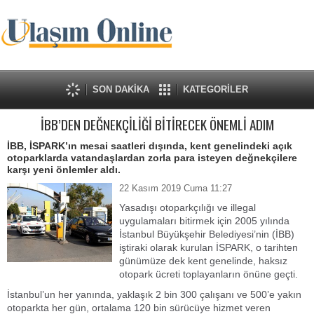
SON DAKİKA
KATEGORİLER
İBB’DEN DEĞNEKÇİLİĞİ BİTİRECEK ÖNEMLİ ADIM
İBB, İSPARK’ın mesai saatleri dışında, kent genelindeki açık
otoparklarda vatandaşlardan zorla para isteyen değnekçilere
karşı yeni önlemler aldı.
22 Kasım 2019 Cuma 11:27
Yasadışı otoparkçılığı ve illegal
uygulamaları bitirmek için 2005 yılında
İstanbul Büyükşehir Belediyesi’nin (İBB)
iştiraki olarak kurulan İSPARK, o tarihten
günümüze dek kent genelinde, haksız
otopark ücreti toplayanların önüne geçti.
İstanbul’un her yanında, yaklaşık 2 bin 300 çalışanı ve 500’e yakın
otoparkta her gün, ortalama 120 bin sürücüye hizmet veren