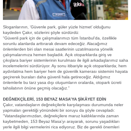
Sloganlarının, ‘Güvenle park, güler yüzle hizmet’ olduğunu
kaydeden Çakır, sözlerini şöyle sürdürdü:
“Güvenli park için de çalışmalarımızı tüm İstanbul’da, özellikle
sorunlu alanlarda arttırarak devam edeceğiz. Alacağımız
önlemlerden biri olan mesai saatlerinin uzatılmasına yönelik
çalışmalarımıza hemen başladık. Açık otoparklarda giriş ve
çıkışlara bariyer sistemlerinin kurulması ile ilgili arkadaşlarımız saha
incelemelerini sürdürüyor. Ay sonu itibariyle açık otoparklarda; hem
aydınlatma hem bariyer hem de güvenlik kamerası sistemini hayata
geçirerek buraları daha güvenli hala getireceğiz. Aldığımız
önlemlerle bu tarz yasa dışı oluşumların oralarda, otopark ücreti
tahsilatının önüne geçmiş olacağız.”
DEĞNEKÇİLERİ, 153 BEYAZ MASA’YA ŞİKÂYET EDİN
Çakır, vatandaşların değnekçilerle karşılaşması durumunda neler
yapmaları gerektiği yönündeki bir soruyu da şöyle cevapladı:
“Vatandaşlarımızdan, değnekçilere maruz kaldıklarında zaman
kaybetmeden, 153 Beyaz Masa’yı arayarak, sorunu yaşadıkları
yerle ilgili bilgi vermelerini rica ediyoruz. Biz de gerekli önemleri