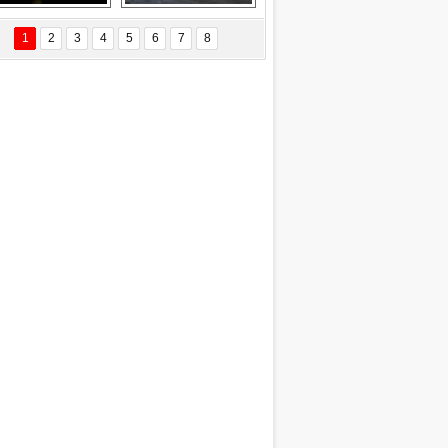
EÇİL ÖZYANIK
Delta uçağına 
Ford Focus RS 
 Değişti?
yıldırım çarptı
(2015)
1
2
3
4
5
6
7
8
DNAN SAKA
iman Kenti Aliağa"
ERİÇ KÖYATASI
yraksız Vatan !