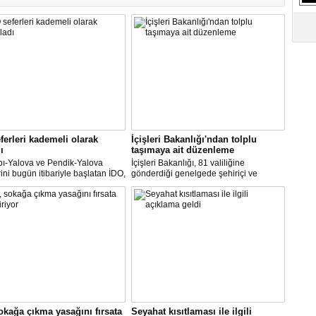
S
Ne
A
"L
M
Ba
ferleri kademeli olarak
İçişleri Bakanlığı'ndan tolplu
ı
taşımaya ait düzenleme
pı-Yalova ve Pendik-Yalova
İçişleri Bakanlığı, 81 valiliğine
rini bugün itibariyle başlatan İDO,
gönderdiği genelgede şehiriçi ve
an itibariyle de bünyesinde
şehirlerarası yolcu taşımacılığında
rini kademeli olarak başlatacak.
yüzde 50 kapasite kullanma
zorunluluğunu kaldırdı.
okağa çıkma yasağını fırsata
Seyahat kısıtlaması ile ilgili