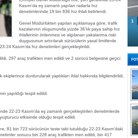
Kasım'da eş zamanlı yapılan radarla hız
denetimlerinde 19 bin 836 hız ihlali belirlendi.
1
Genel Müdürlükten yapılan açıklamaya göre, trafik
kazalarının oluşumunda yüzde 36'lık paya sahip hız
ihlallerinin önlenmesi ve algılanan yakalanma riski
duygusunun artırılarak sürücülerin yasal limitlerde
3-24 Kasım'da hız denetimleri gerçekleştirildi.
dildi, 297 araç trafikten men edildi ve 2 sürücü belgesine geçici
FOT
k ekiplerince durdurularak yaptıkları ihlal hakkında bilgilendirildi,
in yapıldığı tespit edildi.
Tü
nde 22-23 Kasım'da eş zamanlı gerçekleştirilen denetimlerde
şturucu etkisinde olduğu tespit edildi.
e, 81 bin 723 sürücünün teste tabi tutulduğu 22-23 Kasım'daki
enetimler sonucu bin 228 araç trafikten men edildi, bin 417