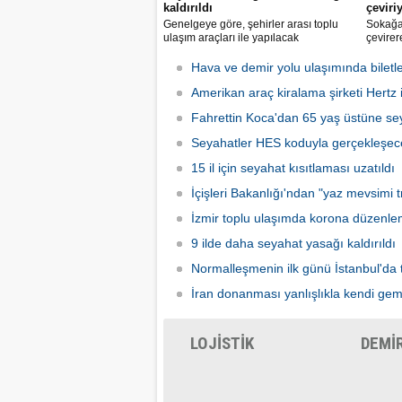
kaldırıldı
çeviri
Genelgeye göre, şehirler arası toplu
Sokağa 
ulaşım araçları ile yapılacak
çevirer
yolculuklarda, seyahat izin belgesi alma
caddele
zorunluluğu yürürlükten kaldırıldı.
yakalay
Hava ve demir yolu ulaşımında biletle
kadarki
Amerikan araç kiralama şirketi Hertz if
iş başı
Fahrettin Koca'dan 65 yaş üstüne sey
Seyahatler HES koduyla gerçekleşec
15 il için seyahat kısıtlaması uzatıldı
İçişleri Bakanlığı'ndan "yaz mevsimi tr
İzmir toplu ulaşımda korona düzenle
9 ilde daha seyahat yasağı kaldırıldı
Normalleşmenin ilk günü İstanbul'da 
İran donanması yanlışlıkla kendi gem
LOJİSTİK
DEMİ