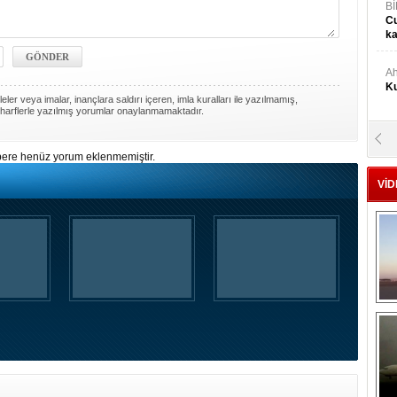
Bİ
Cu
ka
Ah
Ku
ler veya imalar, inançlara saldırı içeren, imla kuralları ile yazılmamış,
harflerle yazılmış yorumlar onaylanmamaktadır.
M
Ku
ere henüz yorum eklenmemiştir.
VİD
M.
Ya
Mu
Si
A
Ge