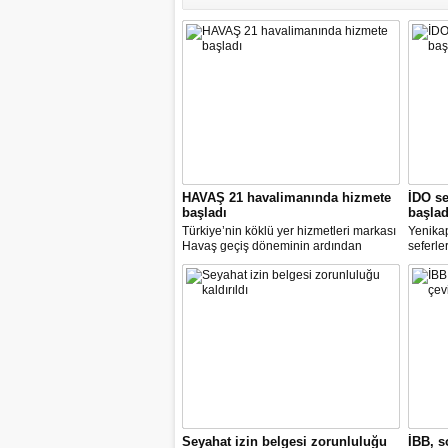
HAVAŞ 21 havalimanında hizmete
İDO se
başladı
başlad
Türkiye’nin köklü yer hizmetleri markası
Yenika
Havaş geçiş döneminin ardından
seferle
koronavirüse karşı tüm önlemleri alarak
2 hazir
tarifeli yolcu seferlerine hizmet vermeye
seferle
başladı.
Seyahat izin belgesi zorunluluğu
İBB, s