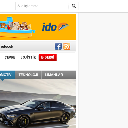
t edecek
ÇEVRE
LOJİSTİK
E-DERGİ
ğlayacak
OMOTİV
TEKNOLOJİ
LİMANLAR
i