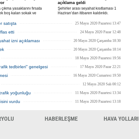
yor
açıklama geldi
çıkma yasaklarını fırsata
Şehirler arası seyahat kısıtlaması 1
ek boş kalan sokak ve
Haziran’dan itibaren kaldırıldı.
rde rahat çalışma imkanı
Gelişmelere göre olası bir olumsuzlukta
an İBB, bu hafta sonu, şimdiye
bazı şehirler için seyahat kısıtlaması
r satışta
25 Mayıs 2020 Pazartesi 13:47
 en yüksek sayıdaki personeliyle
getirilmesi tekrar gözden geçirilebilir.
las etti
nda olacak.
24 Mayıs 2020 Pazar 12:48
ahat izni açıklaması
20 Mayıs 2020 Çarşamba 18:30
ek
20 Mayıs 2020 Çarşamba 18:14
18 Mayıs 2020 Pazartesi 19:56
afik tedbirleri" genelgesi
17 Mayıs 2020 Pazar 22:21
mesi
16 Mayıs 2020 Cumartesi 19:50
12 Mayıs 2020 Salı 00:12
trafik yoğunluğu
11 Mayıs 2020 Pazartesi 13:34
isini vurdu
11 Mayıs 2020 Pazartesi 13:18
RYOLU
HABERLEŞME
HAVA YOLLARI