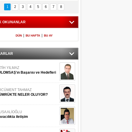
Bilinmeyen 
İşte Meclis'e giren 
nleriyle İstanbul 
600 milletvekilinin 
1
2
3
4
5
6
7
8
Adaları
listesi
K OKUNANLAR
|
|
DÜN
BU HAFTA
BU AY
ZARLAR
TİH YILMAZ
LOMSAŞ'ın Başarısı ve Hedefleri
RCÜMENT TAHMAZ
ÜMRÜKTE NELER OLUYOR?
USA ALİOĞLU
vacılıkta iletişim