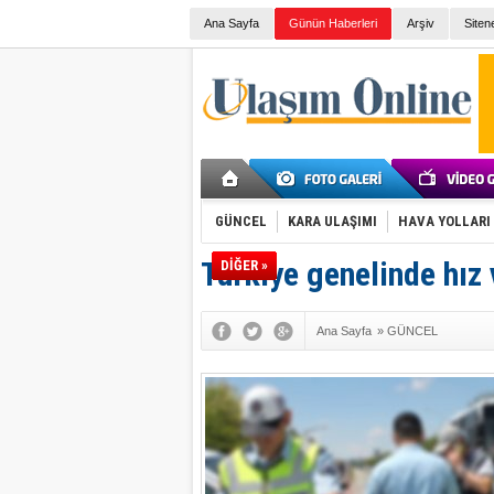
Ana Sayfa
Günün Haberleri
Arşiv
Siten
GÜNCEL
KARA ULAŞIMI
HAVA YOLLARI
Türkiye genelinde hız 
DİĞER »
Ana Sayfa
»
GÜNCEL