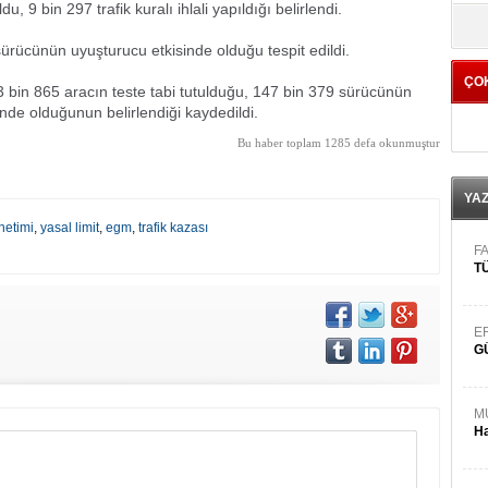
, 9 bin 297 trafik kuralı ihlali yapıldığı belirlendi.
yö
ürücünün uyuşturucu etkisinde olduğu tespit edildi.
ÇO
3 bin 865 aracın teste tabi tutulduğu, 147 bin 379 sürücünün
nde olduğunun belirlendiği kaydedildi.
Bu haber toplam 1285 defa okunmuştur
YA
netimi
,
yasal limit
,
egm
,
trafik kazası
FA
TÜ
E
G
M
Ha