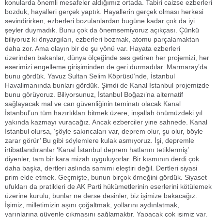
konularda önemli mesafeler aldığımız ortada. Tabiri caizse ezberleri
bozduk, hayalleri gerçek yaptık. Hayallerin gerçek olması herkesi
sevindirirken, ezberleri bozulanlardan bugüne kadar çok da iyi
şeyler duymadık. Bunu çok da önemsemiyoruz açıkçası. Çünkü
biliyoruz ki önyargıları, ezberleri bozmak, atomu parçalamaktan
daha zor. Ama olayın bir de şu yönü var. Hayata ezberleri
üzerinden bakanlar, dünya ölçeğinde ses getiren her projemizi, her
eserimizi engelleme girişiminden de geri durmadılar. Marmaray’da
bunu gördük. Yavuz Sultan Selim Köprüsü’nde, İstanbul
Havalimanında bunları gördük. Şimdi de Kanal İstanbul projemizde
bunu görüyoruz. Biliyorsunuz, İstanbul Boğazı’na alternatif
sağlayacak mal ve can güvenliğinin teminatı olacak Kanal
İstanbul’un tüm hazırlıkları bitmek üzere, inşallah önümüzdeki yıl
yakında kazmayı vuracağız. Ancak ezberciler yine sahnede. Kanal
İstanbul olursa, ‘şöyle sakıncaları var, deprem olur, şu olur, böyle
zarar görür’ Bu gibi söylemlere kulak asmıyoruz. İşi, depremle
irtibatlandıranlar ‘Kanal İstanbul deprem hatlarını tetiklermiş’
diyenler, tam bir kara mizah uyguluyorlar. Bir kısmının derdi çok
daha başka, dertleri aslında samimi eleştiri değil. Dertleri siyasi
prim elde etmek. Geçmişte, bunun birçok örneğini gördük. Siyaset
ufukları da pratikleri de AK Parti hükümetlerinin eserlerini kötülemek
üzerine kurulu, bunlar ne derse desinler, biz işimize bakacağız.
İşimiz, milletimizin aşını çoğaltmak, yollarını aydınlatmak,
yarınlarına güvenle çıkmasını sağlamaktır. Yapacak çok işimiz var.