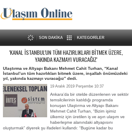
SON DAKİKA
KATEGORİLER
'KANAL İSTANBUL'UN TÜM HAZIRLIKLARI BİTMEK ÜZERE,
YAKINDA KAZMAYI VURACAĞIZ'
Ulaştırma ve Altyapı Bakanı Mehmet Cahit Turhan, “Kanal
İstanbul’un tüm hazırlıkları bitmek üzere, inşallah önümüzdeki
yıl, yakında kazmayı vuracağız” dedi.
19 Aralık 2019 Perşembe 10:37
Ankara’da bir otelde düzenlenen ve sektör
temsilcilerinin katıldığı programda
konuşan Ulaştırma ve Altyapı Bakanı
Mehmet Cahit Turhan,
“Bizim işimiz
ülkemiz için üretilen iş ve aşın ulaşım ve
haberleşme alanındaki altyapısını
oluşturmak” diyerek şu ifadeleri kullandı:
“Bugüne kadar bu