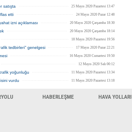
rde rahat çalışma imkanı
Gelişmelere göre olası bir olumsuzlukta
an İBB, bu hafta sonu, şimdiye
bazı şehirler için seyahat kısıtlaması
r satışta
25 Mayıs 2020 Pazartesi 13:47
 en yüksek sayıdaki personeliyle
getirilmesi tekrar gözden geçirilebilir.
las etti
nda olacak.
24 Mayıs 2020 Pazar 12:48
ahat izni açıklaması
20 Mayıs 2020 Çarşamba 18:30
ek
20 Mayıs 2020 Çarşamba 18:14
18 Mayıs 2020 Pazartesi 19:56
afik tedbirleri" genelgesi
17 Mayıs 2020 Pazar 22:21
mesi
16 Mayıs 2020 Cumartesi 19:50
12 Mayıs 2020 Salı 00:12
trafik yoğunluğu
11 Mayıs 2020 Pazartesi 13:34
isini vurdu
11 Mayıs 2020 Pazartesi 13:18
RYOLU
HABERLEŞME
HAVA YOLLARI