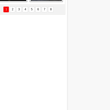
EÇİL ÖZYANIK
Delta uçağına 
Ford Focus RS 
 Değişti?
yıldırım çarptı
(2015)
1
2
3
4
5
6
7
8
DNAN SAKA
iman Kenti Aliağa"
ERİÇ KÖYATASI
yraksız Vatan !