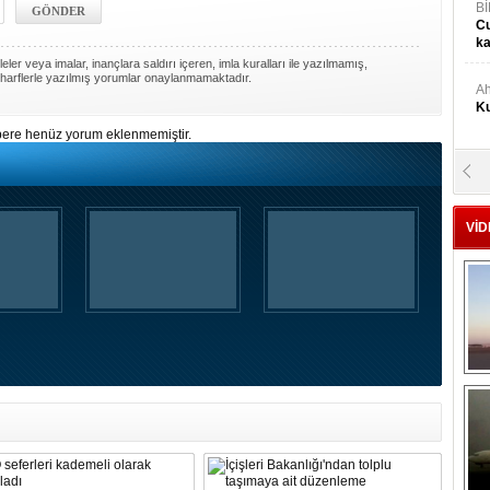
Bİ
Cu
ka
ler veya imalar, inançlara saldırı içeren, imla kuralları ile yazılmamış,
harflerle yazılmış yorumlar onaylanmamaktadır.
Ah
Ku
ere henüz yorum eklenmemiştir.
M
Ku
VİD
M.
Ya
Mu
Si
A
Ge