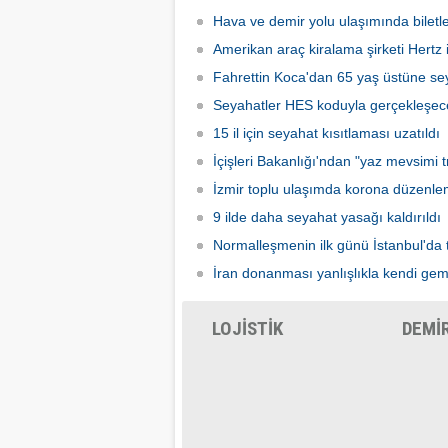
yolculuklarda, seyahat izin belgesi alma
caddele
zorunluluğu yürürlükten kaldırıldı.
yakalay
Hava ve demir yolu ulaşımında biletle
kadarki
Amerikan araç kiralama şirketi Hertz if
iş başı
Fahrettin Koca'dan 65 yaş üstüne sey
Seyahatler HES koduyla gerçekleşec
15 il için seyahat kısıtlaması uzatıldı
İçişleri Bakanlığı'ndan "yaz mevsimi tr
İzmir toplu ulaşımda korona düzenle
9 ilde daha seyahat yasağı kaldırıldı
Normalleşmenin ilk günü İstanbul'da 
İran donanması yanlışlıkla kendi gem
LOJİSTİK
DEMİ