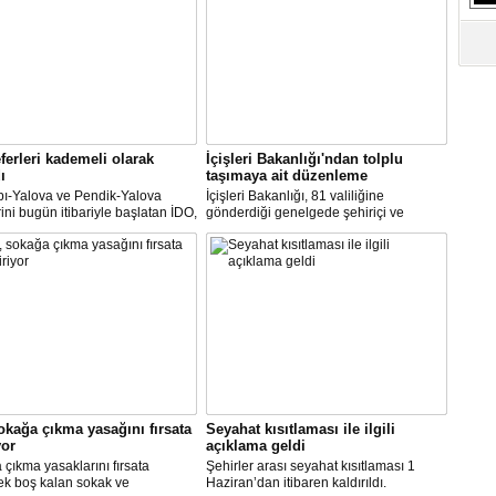
S
Ne
A
"L
ferleri kademeli olarak
İçişleri Bakanlığı'ndan tolplu
ı
taşımaya ait düzenleme
M
Ba
pı-Yalova ve Pendik-Yalova
İçişleri Bakanlığı, 81 valiliğine
rini bugün itibariyle başlatan İDO,
gönderdiği genelgede şehiriçi ve
an itibariyle de bünyesinde
şehirlerarası yolcu taşımacılığında
rini kademeli olarak başlatacak.
yüzde 50 kapasite kullanma
zorunluluğunu kaldırdı.
okağa çıkma yasağını fırsata
Seyahat kısıtlaması ile ilgili
yor
açıklama geldi
çıkma yasaklarını fırsata
Şehirler arası seyahat kısıtlaması 1
ek boş kalan sokak ve
Haziran’dan itibaren kaldırıldı.