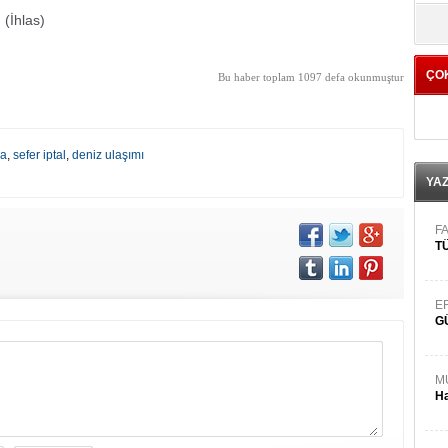
yö
 (İhlas)
ÇO
Bu haber toplam 1097 defa okunmuştur
sa
,
sefer iptal
,
deniz ulaşımı
YA
FA
TÜ
E
G
M
Ha