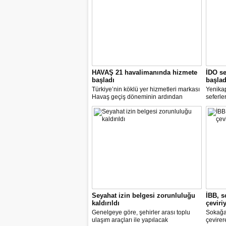
HAVAŞ 21 havalimanında hizmete
İDO se
başladı
başlad
Türkiye’nin köklü yer hizmetleri markası
Yenika
Havaş geçiş döneminin ardından
seferle
koronavirüse karşı tüm önlemleri alarak
2 hazir
tarifeli yolcu seferlerine hizmet vermeye
seferle
başladı.
Seyahat izin belgesi zorunluluğu
İBB, s
kaldırıldı
çeviri
Genelgeye göre, şehirler arası toplu
Sokağa 
ulaşım araçları ile yapılacak
çevirer