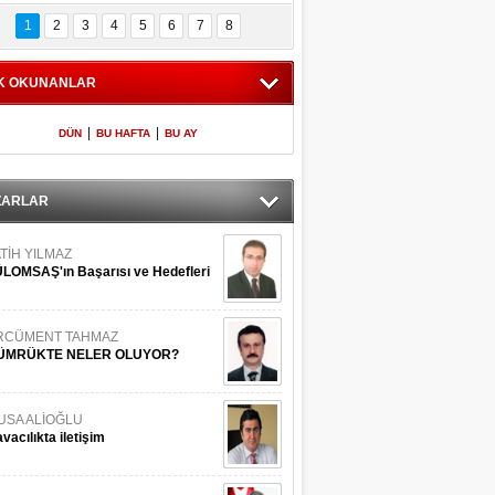
Bilinmeyen 
İşte Meclis'e giren 
nleriyle İstanbul 
600 milletvekilinin 
1
2
3
4
5
6
7
8
Adaları
listesi
K OKUNANLAR
|
|
DÜN
BU HAFTA
BU AY
ZARLAR
TİH YILMAZ
LOMSAŞ'ın Başarısı ve Hedefleri
RCÜMENT TAHMAZ
ÜMRÜKTE NELER OLUYOR?
USA ALİOĞLU
vacılıkta iletişim