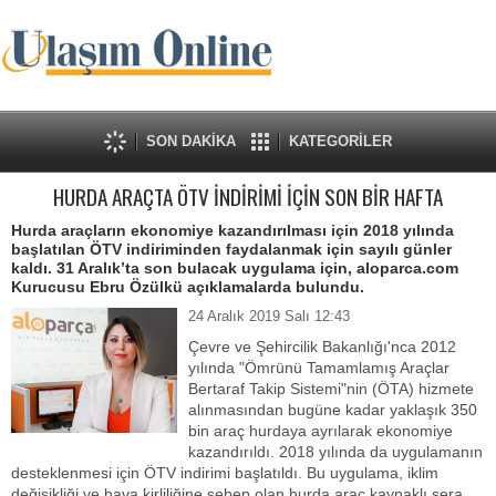
SON DAKİKA
KATEGORİLER
HURDA ARAÇTA ÖTV İNDİRİMİ İÇİN SON BİR HAFTA
Hurda araçların ekonomiye kazandırılması için 2018 yılında
başlatılan ÖTV indiriminden faydalanmak için sayılı günler
kaldı. 31 Aralık’ta son bulacak uygulama için, aloparca.com
Kurucusu Ebru Özülkü açıklamalarda bulundu.
24 Aralık 2019 Salı 12:43
Çevre ve Şehircilik Bakanlığı'nca 2012
yılında "Ömrünü Tamamlamış Araçlar
Bertaraf Takip Sistemi"nin (ÖTA) hizmete
alınmasından bugüne kadar yaklaşık 350
bin araç hurdaya ayrılarak ekonomiye
kazandırıldı. 2018 yılında da uygulamanın
desteklenmesi için ÖTV indirimi başlatıldı. Bu uygulama, iklim
değişikliği ve hava kirliliğine sebep olan hurda araç kaynaklı sera