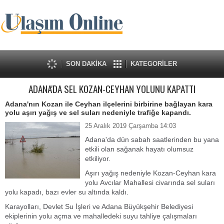
SON DAKİKA
KATEGORİLER
ADANA'DA SEL KOZAN-CEYHAN YOLUNU KAPATTI
Adana'nın Kozan ile Ceyhan ilçelerini birbirine bağlayan kara
yolu aşırı yağış ve sel suları nedeniyle trafiğe kapandı.
25 Aralık 2019 Çarşamba 14:03
Adana'da dün sabah saatlerinden bu yana
etkili olan sağanak hayatı olumsuz
etkiliyor.
Aşırı yağış nedeniyle Kozan-Ceyhan kara
yolu Avcılar Mahallesi civarında sel suları
yolu kapadı, bazı evler su altında kaldı.
Karayolları, Devlet Su İşleri ve Adana Büyükşehir Belediyesi
ekiplerinin yolu açma ve mahalledeki suyu tahliye çalışmaları