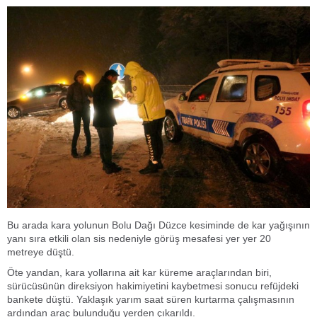
Bu arada kara yolunun Bolu Dağı Düzce kesiminde de kar yağışının
yanı sıra etkili olan sis nedeniyle görüş mesafesi yer yer 20
metreye düştü.
Öte yandan, kara yollarına ait kar küreme araçlarından biri,
sürücüsünün direksiyon hakimiyetini kaybetmesi sonucu refüjdeki
bankete düştü. Yaklaşık yarım saat süren kurtarma çalışmasının
ardından araç bulunduğu yerden çıkarıldı.