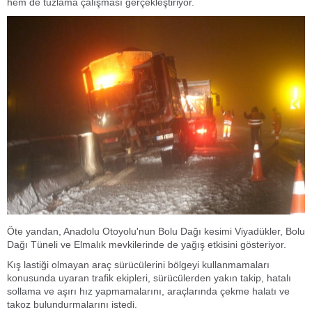
hem de tuzlama çalışması gerçekleştiriyor.
Öte yandan, Anadolu Otoyolu'nun Bolu Dağı kesimi Viyadükler, Bolu
Dağı Tüneli ve Elmalık mevkilerinde de yağış etkisini gösteriyor.
Kış lastiği olmayan araç sürücülerini bölgeyi kullanmamaları
konusunda uyaran trafik ekipleri, sürücülerden yakın takip, hatalı
sollama ve aşırı hız yapmamalarını, araçlarında çekme halatı ve
takoz bulundurmalarını istedi.