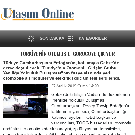
SON DAKİKA
KATEGORİLER
TÜRKİYE'NİN OTOMOBİLİ GÖRÜCÜYE ÇIKIYOR
Türkiye Cumhurbaşkanı Erdoğan'ın, katılımıyla Gebze'de
gerçekleştirilecek "Türkiye'nin Otomobili Girişim Grubu
Yeniliğe Yolculuk Buluşması"nın fuaye alanında yerli
otomobile ait modüler ve elektrikli güç ünitesi sergilendi.
27 Aralık 2019 Cuma 14:20
Gebze’deki Bilişim Vadisi’nde düzenlenen
"Yeniliğe Yolculuk Buluşması"
Cumhurbaşkanı Recep Tayyip Erdoğan’ın
katılımının yanı sıra, Cumhurbaşkanlığı
Kabinesi üyeleri, TOBB başkan ve
yardımcıları, TOGG hissedarları, otomotiv
endüstrisi, otomotiv tedarik sanayisi, iş dünyasının temsilcileri,
medya temsilcileri ile TOGG çalışanları ve yakınlarının katıldığı 2