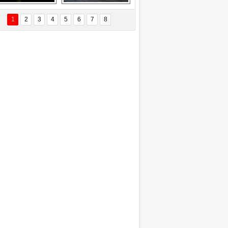
EÇİL ÖZYANIK
Delta uçağına 
Ford Focus RS 
 Değişti?
yıldırım çarptı
(2015)
1
2
3
4
5
6
7
8
DNAN SAKA
iman Kenti Aliağa"
ERİÇ KÖYATASI
yraksız Vatan !