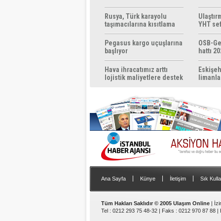
Rusya, Türk karayolu
Ulaştır
taşımacılarına kısıtlama
YHT sef
getirebilir
başlıyo
Pegasus kargo uçuşlarına
OSB-Ge
başlıyor
hattı 20
Hava ihracatımız arttı
Eskişeh
lojistik maliyetlere destek
limanla
gerek
|
|
|
Ana Sayfa
Künye
İletişim
Sık Kulla
Tüm Hakları Saklıdır © 2005 Ulaşım Online
| İz
Tel : 0212 293 75 48-32 | Faks : 0212 970 87 88 |