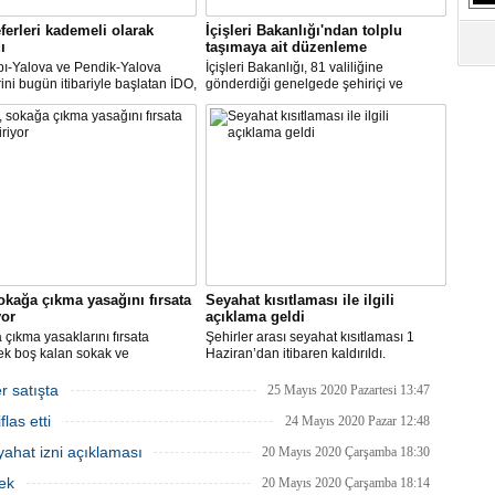
S
Ne
ferleri kademeli olarak
İçişleri Bakanlığı'ndan tolplu
ı
taşımaya ait düzenleme
pı-Yalova ve Pendik-Yalova
İçişleri Bakanlığı, 81 valiliğine
rini bugün itibariyle başlatan İDO,
gönderdiği genelgede şehiriçi ve
A
an itibariyle de bünyesinde
şehirlerarası yolcu taşımacılığında
"L
rini kademeli olarak başlatacak.
yüzde 50 kapasite kullanma
zorunluluğunu kaldırdı.
M
Ba
okağa çıkma yasağını fırsata
Seyahat kısıtlaması ile ilgili
yor
açıklama geldi
çıkma yasaklarını fırsata
Şehirler arası seyahat kısıtlaması 1
ek boş kalan sokak ve
Haziran’dan itibaren kaldırıldı.
rde rahat çalışma imkanı
Gelişmelere göre olası bir olumsuzlukta
an İBB, bu hafta sonu, şimdiye
bazı şehirler için seyahat kısıtlaması
r satışta
25 Mayıs 2020 Pazartesi 13:47
 en yüksek sayıdaki personeliyle
getirilmesi tekrar gözden geçirilebilir.
las etti
nda olacak.
24 Mayıs 2020 Pazar 12:48
ahat izni açıklaması
20 Mayıs 2020 Çarşamba 18:30
ek
20 Mayıs 2020 Çarşamba 18:14