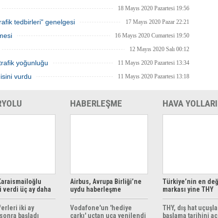
18 Mayıs 2020 Pazartesi 19:56
afik tedbirleri" genelgesi
17 Mayıs 2020 Pazar 22:21
mesi
16 Mayıs 2020 Cumartesi 19:50
12 Mayıs 2020 Salı 00:12
trafik yoğunluğu
11 Mayıs 2020 Pazartesi 13:34
isini vurdu
11 Mayıs 2020 Pazartesi 13:18
RYOLU
HABERLEŞME
HAVA YOLLARI
araismailoğlu
Airbus, Avrupa Birliği’ne
Türkiye’nin en değ
 verdi üç ay daha
uydu haberleşme
markası yine THY
z
çözümleri sunuyor
erleri iki ay
Vodafone'un 'hediye
THY, dış hat uçuşla
sonra başladı
çarkı' uçtan uca yenilendi
başlama tarihini aç