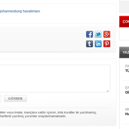
yö
johannesburg havalimanı
ÇO
YA
FA
TÜ
E
G
M
ler veya imalar, inançlara saldırı içeren, imla kuralları ile yazılmamış,
Ha
harflerle yazılmış yorumlar onaylanmamaktadır.