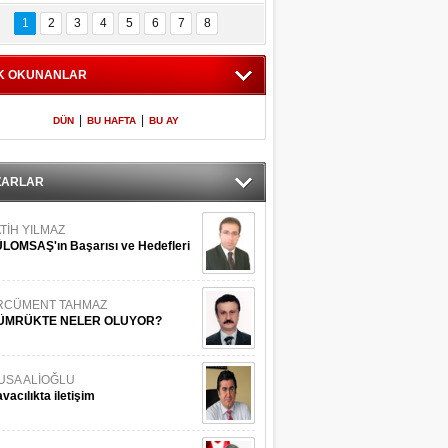
Bilinmeyen 
İşte Meclis'e giren 
nleriyle İstanbul 
600 milletvekilinin 
1
2
3
4
5
6
7
8
Adaları
listesi
K OKUNANLAR
|
|
DÜN
BU HAFTA
BU AY
ZARLAR
TİH YILMAZ
LOMSAŞ'ın Başarısı ve Hedefleri
RCÜMENT TAHMAZ
ÜMRÜKTE NELER OLUYOR?
USA ALİOĞLU
vacılıkta iletişim