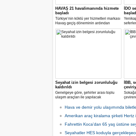
HAVAŞ 21 havalimanında hizmete
İDO se
başladı
başlad
Türkiye’nin köklü yer hizmetleri markası
Yenika
Havaş geçiş döneminin ardından
seferle
koronavirüse karşı tüm önlemleri alarak
2 hazir
tarifeli yolcu seferlerine hizmet vermeye
seferle
başladı.
Seyahat izin belgesi zorunluluğu
İBB, s
kaldırıldı
çeviri
Genelgeye göre, şehirler arası toplu
Sokağa 
ulaşım araçları ile yapılacak
çevirer
yolculuklarda, seyahat izin belgesi alma
caddele
zorunluluğu yürürlükten kaldırıldı.
yakalay
Hava ve demir yolu ulaşımında biletle
kadarki
Amerikan araç kiralama şirketi Hertz if
iş başı
Fahrettin Koca'dan 65 yaş üstüne sey
Seyahatler HES koduyla gerçekleşec