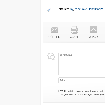
Etiketler:
thy
,
cape town
,
teknik arıza
,
UYARI:
Küfür, hakaret, rencide edici cümle
Türkçe karakter kullanılmayan ve büyük 