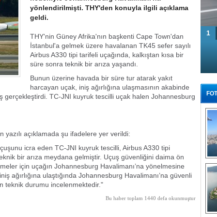
yönlendirilmişti. THY'den konuyla ilgili açıklama
geldi.
1
THY'nin Güney Afrika'nın başkenti Cape Town'dan
İstanbul'a gelmek üzere havalanan TK45 sefer sayılı
Airbus A330 tipi tarifeli uçağında, kalkıştan kısa bir
süre sonra teknik bir arıza yaşandı.
Bunun üzerine havada bir süre tur atarak yakıt
harcayan uçak, iniş ağırlığına ulaşmasının akabinde
FOT
 gerçekleştirdi. TC-JNI kuyruk tescilli uçak halen Johannesburg
n yazılı açıklamada şu ifadelere yer verildi:
çuşunu icra eden TC-JNI kuyruk tescilli, Airbus A330 tipi
eknik bir arıza meydana gelmiştir. Uçuş güvenliğini daima ön
Tü
elemeler için uçağın Johannesburg Havalimanı’na yönelmesine
 iniş ağırlığına ulaştığında Johannesburg Havalimanı’na güvenli
zın teknik durumu incelenmektedir."
Bu haber toplam 1440 defa okunmuştur