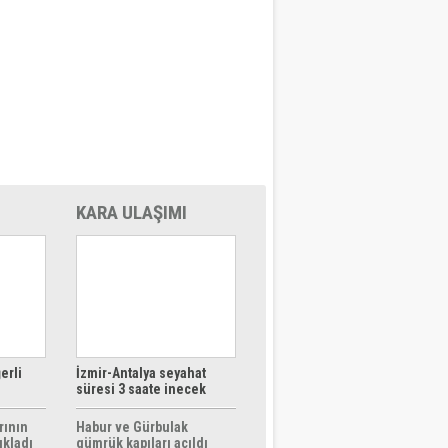
KARA ULAŞIMI
erli
İzmir-Antalya seyahat
süresi 3 saate inecek
rının
Habur ve Gürbulak
ıkladı
gümrük kapıları açıldı