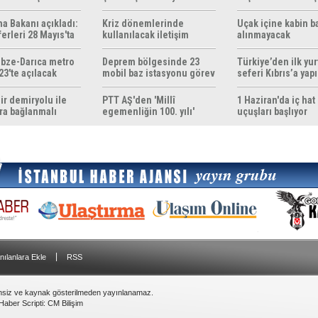
ma Bakanı açıkladı:
Kriz dönemlerinde
Uçak içine kabin b
erleri 28 Mayıs'ta
kullanılacak iletişim
alınmayacak
r
yöntemleri rehberi
hazırlandı
bze-Darıca metro
Deprem bölgesinde 23
Türkiye’den ilk yurt
23'te açılacak
mobil baz istasyonu görev
seferi Kıbrıs’a yap
yapıyor
ir demiryolu ile
PTT AŞ'den 'Millî
1 Haziran'da iç hat
ra bağlanmalı
egemenliğin 100. yılı'
uçuşları başlıyor
konulu anma pulu
|
nılanlara Ekle
RSS
insiz ve kaynak gösterilmeden yayınlanamaz.
Haber Scripti
:
CM Bilişim