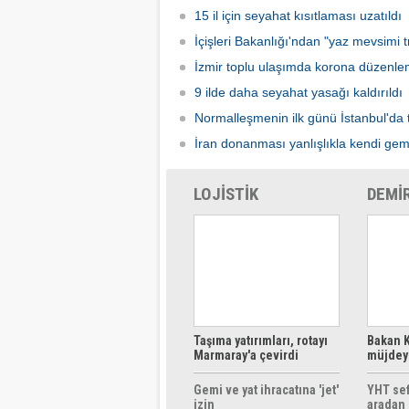
15 il için seyahat kısıtlaması uzatıldı
İçişleri Bakanlığı'ndan "yaz mevsimi tr
İzmir toplu ulaşımda korona düzenle
9 ilde daha seyahat yasağı kaldırıldı
Normalleşmenin ilk günü İstanbul'da 
İran donanması yanlışlıkla kendi gem
LOJİSTİK
DEMİ
Taşıma yatırımları, rotayı
Bakan K
Marmaray'a çevirdi
müjdeyi
ücretsi
Gemi ve yat ihracatına 'jet'
YHT sef
izin
aradan 