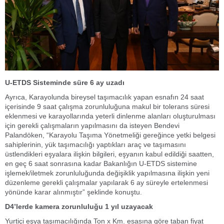
U-ETDS Sisteminde süre 6 ay uzadı
Ayrıca, Karayolunda bireysel taşımacılık yapan esnafın 24 saat
içerisinde 9 saat çalışma zorunluluğuna makul bir tolerans süresi
eklenmesi ve karayollarında yeterli dinlenme alanları oluşturulması
için gerekli çalışmaların yapılmasını da isteyen Bendevi
Palandöken, “Karayolu Taşıma Yönetmeliği gereğince yetki belgesi
sahiplerinin, yük taşımacılığı yaptıkları araç ve taşımasını
üstlendikleri eşyalara ilişkin bilgileri, eşyanın kabul edildiği saatten,
en geç 6 saat sonrasına kadar Bakanlığın U-ETDS sistemine
işlemek/iletmek zorunluluğunda değişiklik yapılmasına ilişkin yeni
düzenleme gerekli çalışmalar yapılarak 6 ay süreyle ertelenmesi
yönünde karar alınmıştır” şeklinde konuştu.
D4’lerde kamera zorunluluğu 1 yıl uzayacak
Yurtiçi eşya taşımacılığında Ton x Km. esasına göre taban fiyat