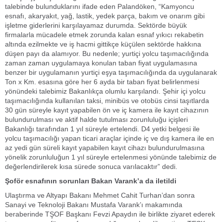
talebinde bulunduklarını ifade eden Palandöken, “Kamyoncu
esnafı, akaryakıt, yağ, lastik, yedek parça, bakım ve onarım gibi
işletme giderlerini karşılayamaz durumda. Sektörde büyük
firmalarla mücadele etmek zorunda kalan esnaf yıkıcı rekabetin
altında ezilmekte ve iş hacmi gittikçe küçülen sektörde hakkına
düşen payı da alamıyor. Bu nedenle; yurtiçi yolcu taşımacılığında
zaman zaman uygulamaya konulan taban fiyat uygulamasına
benzer bir uygulamanın yurtiçi eşya taşımacılığında da uygulanarak
Ton x Km. esasına göre her 6 ayda bir taban fiyat belirlenmesi
yönündeki talebimiz Bakanlıkça olumlu karşılandı. Şehir içi yolcu
taşımacılığında kullanılan taksi, minibüs ve otobüs cinsi taşıtlarda
30 gün süreyle kayıt yapabilen ön ve iç kamera ile kayıt cihazının
bulundurulması ve aktif halde tutulması zorunluluğu içişleri
Bakanlığı tarafından 1 yıl süreyle ertelendi. D4 yetki belgesi ile
yolcu taşımacılığı yapan ticari araçlar içinde iç ve dış kamera ile en
az yedi gün süreli kayıt yapabilen kayıt cihazı bulundurulmasına
yönelik zorunluluğun 1 yıl süreyle ertelenmesi yönünde talebimiz de
değerlendirilerek kısa sürede sonuca varılacaktır” dedi.
Şoför esnafının sorunları Bakan Varank’a da iletildi
Ulaştırma ve Altyapı Bakanı Mehmet Cahit Turhan’dan sonra
Sanayi ve Teknoloji Bakanı Mustafa Varank’ı makamında
beraberinde TŞOF Başkanı Fevzi Apaydın ile birlikte ziyaret ederek