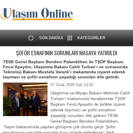
SON DAKİKA
KATEGORİLER
ŞOFÖR ESNAFININ SORUNLARI MASAYA YATIRILDI
TESK Genel Başkanı Bendevi Palandöken ile TŞOF Başkanı
Fevzi Apaydın, Ulaştırma Bakanı Cahit Turhan’ı ve sonrasında
Teknoloji Bakanı Mustafa Varank’ı makamında ziyaret ederek
taşımacı ve şoför esnafının yaşadığı sorunları dile getirdi.
07 Ocak 2020 Salı 13:02
Ulaştırma ve Altyapı Bakanı Mehmet Cahit
Turhan’ı makamında beraberinde TŞOF
Başkanı Fevzi Apaydın ile birlikte ziyaret
ederek taşımacı ve şoför esnafının
yaşadığı sorunları dile getiren TESK
Genel Başkanı Bendevi Palandöken,
“Sayın bakanımızla yapılan görüşme çok olumlu geçti. Şoför
esnafımızın yaşadığı sorunlar kısa sürede giderilecek” dedi.