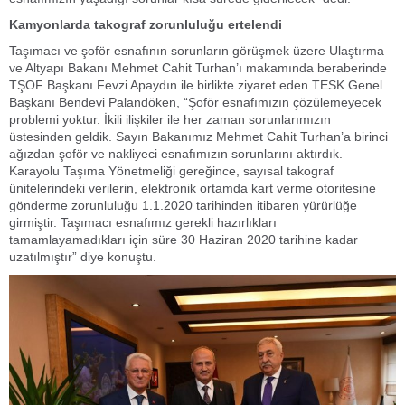
Kamyonlarda takograf zorunluluğu ertelendi
Taşımacı ve şoför esnafının sorunların görüşmek üzere Ulaştırma
ve Altyapı Bakanı Mehmet Cahit Turhan’ı makamında beraberinde
TŞOF Başkanı Fevzi Apaydın ile birlikte ziyaret eden TESK Genel
Başkanı Bendevi Palandöken, “Şoför esnafımızın çözülemeyecek
problemi yoktur. İkili ilişkiler ile her zaman sorunlarımızın
üstesinden geldik. Sayın Bakanımız Mehmet Cahit Turhan’a birinci
ağızdan şoför ve nakliyeci esnafımızın sorunlarını aktırdık.
Karayolu Taşıma Yönetmeliği gereğince, sayısal takograf
ünitelerindeki verilerin, elektronik ortamda kart verme otoritesine
gönderme zorunluluğu 1.1.2020 tarihinden itibaren yürürlüğe
girmiştir. Taşımacı esnafımız gerekli hazırlıkları
tamamlayamadıkları için süre 30 Haziran 2020 tarihine kadar
uzatılmıştır” diye konuştu.