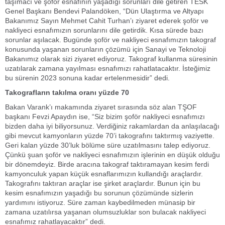
taşımacı ve şoför esnafının yaşadığı sorunları dile getiren TESK
Genel Başkanı Bendevi Palandöken, “Dün Ulaştırma ve Altyapı
Bakanımız Sayın Mehmet Cahit Turhan’ı ziyaret ederek şoför ve
nakliyeci esnafımızın sorunlarını dile getirdik. Kısa sürede bazı
sorunlar aşılacak. Bugünde şoför ve nakliyeci esnafımızın takograf
konusunda yaşanan sorunların çözümü için Sanayi ve Teknoloji
Bakanımız olarak sizi ziyaret ediyoruz. Takograf kullanma süresinin
uzatılarak zamana yayılması esnafımızı rahatlatacaktır. İsteğimiz
bu sürenin 2023 sonuna kadar ertelenmesidir” dedi.
Takografların takılma oranı yüzde 70
Bakan Varank’ı makamında ziyaret sırasında söz alan TŞOF
başkanı Fevzi Apaydın ise, “Siz bizim şoför nakliyeci esnafımızı
bizden daha iyi biliyorsunuz. Verdiğiniz rakamlardan da anlaşılacağı
gibi mevcut kamyonların yüzde 70’i takografını taktırmış vaziyette.
Geri kalan yüzde 30’luk bölüme süre uzatılmasını talep ediyoruz.
Çünkü şuan şoför ve nakliyeci esnafımızın işlerinin en düşük olduğu
bir dönemdeyiz. Birde aracına takograf taktıramayan kesim ferdi
kamyonculuk yapan küçük esnaflarımızın kullandığı araçlardır.
Takografını taktıran araçlar ise şirket araçlardır. Bunun için bu
kesim esnafımızın yaşadığı bu sorunun çözümünde sizlerin
yardımını istiyoruz. Süre zaman kaybedilmeden münasip bir
zamana uzatılırsa yaşanan olumsuzluklar son bulacak nakliyeci
esnafımız rahatlayacaktır” dedi.