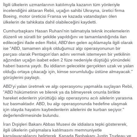
İlgili ülkelerin uzmanlarının katılımıyla kazanın tüm yönleriyle
incelendiğini aktaran Rebii, uçağın sahibi Ukrayna, üretici firma
Boeing, motor üreticisi Fransa ve kazada vatandaşları ölen
ülkelerin de tahkikata dahil olabileceğini kaydetti.
Cumhurbaşkanı Hasan Ruhani'nin talimatıyla teknik incelemelerin
düzenli ve süratli bir şekilde yapıldığını ve tamamlandığında ilan
edileceğini ifade eden Rebii, ABD'den gelen açıklamayla ilgili olarak
ise "ABD, tamamen alışık olduğumuz algı operasyonunun bir
parçası olarak Pentagon'dan adını vermek istemeyen bir yetkilinin
ağzından uçağın isabet eden 2 füze nedeniyle düştüğü yönündeki
haberi basına yaydı. Bu iddianın gelecekte gerçekten uzak ve yalan
olduğu ortaya çıkacağı için, kimse sorumluluğu üstüne almayacak."
görüşlerini paylaştı.
ABD'yi yalan üretmek ve algı operasyonu yapmakla suçlayan Rebii,
"ABD hükümetinin ve bilerek ya da bilmeyerek onunla birlikte
hareket edenlerin yürüttüğü algı operasyonu acılı ailelerin yarasına
tuz basmaktadır. ABD, bu algı operasyonunda hedefine ulaşmak
için olayda hayatını kaybedenlerin ailelerini de kurban seçiyor."
değerlendirmesinde bulundu.
İran Dışişleri Bakanı Abbas Musevi de iddialara tepki göstererek,
ilgili ülkelerin çalışmalara katılmasını memnuniyetle
karşılayacaklarını belirterek, Kanada Başbakanı Justin Trudeau ve