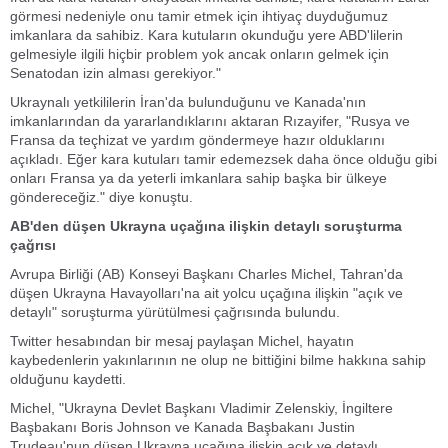
görmesi nedeniyle onu tamir etmek için ihtiyaç duyduğumuz
imkanlara da sahibiz. Kara kutuların okunduğu yere ABD'lilerin
gelmesiyle ilgili hiçbir problem yok ancak onların gelmek için
Senatodan izin alması gerekiyor."
Ukraynalı yetkililerin İran'da bulunduğunu ve Kanada'nın
imkanlarından da yararlandıklarını aktaran Rızayifer, "Rusya ve
Fransa da teçhizat ve yardım göndermeye hazır olduklarını
açıkladı. Eğer kara kutuları tamir edemezsek daha önce olduğu gibi
onları Fransa ya da yeterli imkanlara sahip başka bir ülkeye
göndereceğiz." diye konuştu.
AB'den düşen Ukrayna uçağına ilişkin detaylı soruşturma
çağrısı
Avrupa Birliği (AB) Konseyi Başkanı Charles Michel, Tahran'da
düşen Ukrayna Havayolları'na ait yolcu uçağına ilişkin "açık ve
detaylı" soruşturma yürütülmesi çağrısında bulundu.
Twitter hesabından bir mesaj paylaşan Michel, hayatın
kaybedenlerin yakınlarının ne olup ne bittiğini bilme hakkına sahip
olduğunu kaydetti.
Michel, "Ukrayna Devlet Başkanı Vladimir Zelenskiy, İngiltere
Başbakanı Boris Johnson ve Kanada Başbakanı Justin
Trudeau'nun düşen Ukrayna uçağına ilişkin açık ve detaylı