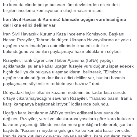
bu konuda elinde belge bulunan tüm devletlerden ellerindeki
bilgileri inceleme komisyonuna ulaştırmalarını istedi.
İran Sivil Havacılık Kurumu:
Elimizde uçağın vurulmadığına
dair ikna edici deliller var
İran Sivil Havacılık Kurumu Kaza İnceleme Komisyonu Başkanı
Hasan Rızayifer, Tahran'da düşen Ukrayna Havayollarına ait yolcu
uçağının vurulmadığına dair ellerinde ikna edici deliller
bulunduğunu ve bunları paylaşmaya hazır olduklarını söyledi.
Rızayifer, İranlı Öğrenciler Haber Ajansına (ISNA) yaptığı
açıklamada, şu ana kadar uçağın füzeyle vurulduğunu ispat edecek
hiçbir delil ya da bulguya ulaşmadıklarını belirterek, "Elimizde
uçağın vurulmadığına dair ikna edici deliller var, bunları basınla
paylaşma ve söylentileri reddetmeye hazırız." dedi.
Dünyadaki hiçbir ülkenin kazanın nedenini bu kadar kısa sürede
ortaya çıkaramayacağını savunan Rızayifer, "Yabancı basın, İran'a
karşı kampanya başlatmak istiyor." iddiasında bulundu.
Uçağın kara kutularının ABD'ye teslim edilmesi konusuna da
değinen Rızayifer, yerel ve uluslararası yasalara göre kara kutuların
kazanın yaşandığı ülkede incelenmesi gerektiğini belirterek, şunları
kaydetti: "Kazanın meydana geldiği ülke bu konuda karar vericidir.
İran'da kara kutuları okuyacak imkana sahibiz, kara kutuların zarar