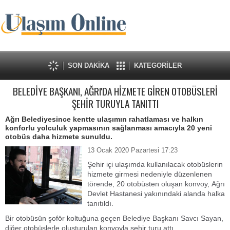
SON DAKİKA
KATEGORİLER
BELEDİYE BAŞKANI, AĞRI'DA HİZMETE GİREN OTOBÜSLERİ
ŞEHİR TURUYLA TANITTI
Ağrı Belediyesince kentte ulaşımın rahatlaması ve halkın
konforlu yolculuk yapmasının sağlanması amacıyla 20 yeni
otobüs daha hizmete sunuldu.
13 Ocak 2020 Pazartesi 17:23
Şehir içi ulaşımda kullanılacak otobüslerin
hizmete girmesi nedeniyle düzenlenen
törende, 20 otobüsten oluşan konvoy, Ağrı
Devlet Hastanesi yakınındaki alanda halka
tanıtıldı.
Bir otobüsün şoför koltuğuna geçen Belediye Başkanı Savcı Sayan,
diğer otobüslerle oluşturulan konvoyla şehir turu attı.