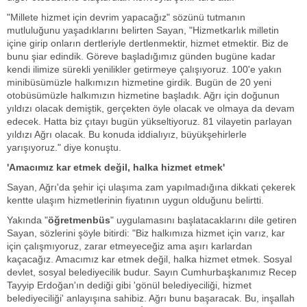
"Millete hizmet için devrim yapacağız" sözünü tutmanın
mutluluğunu yaşadıklarını belirten Sayan, "Hizmetkarlık milletin
içine girip onların dertleriyle dertlenmektir, hizmet etmektir. Biz de
bunu şiar edindik. Göreve başladığımız günden bugüne kadar
kendi ilimize sürekli yenilikler getirmeye çalışıyoruz. 100'e yakın
minibüsümüzle halkımızın hizmetine girdik. Bugün de 20 yeni
otobüsümüzle halkımızın hizmetine başladık. Ağrı için doğunun
yıldızı olacak demiştik, gerçekten öyle olacak ve olmaya da devam
edecek. Hatta biz çıtayı bugün yükseltiyoruz. 81 vilayetin parlayan
yıldızı Ağrı olacak. Bu konuda iddialıyız, büyükşehirlerle
yarışıyoruz." diye konuştu.
'Amacımız kar etmek değil, halka hizmet etmek'
Sayan, Ağrı'da şehir içi ulaşıma zam yapılmadığına dikkati çekerek
kentte ulaşım hizmetlerinin fiyatının uygun olduğunu belirtti.
Yakında "
öğretmenbüs
" uygulamasını başlatacaklarını dile getiren
Sayan, sözlerini şöyle bitirdi:
"Biz halkımıza hizmet için varız, kar
için çalışmıyoruz, zarar etmeyeceğiz ama aşırı karlardan
kaçacağız. Amacımız kar etmek değil, halka hizmet etmek. Sosyal
devlet, sosyal belediyecilik budur. Sayın Cumhurbaşkanımız Recep
Tayyip Erdoğan'ın dediği gibi 'gönül belediyeciliği, hizmet
belediyeciliği' anlayışına sahibiz. Ağrı bunu başaracak. Bu, inşallah